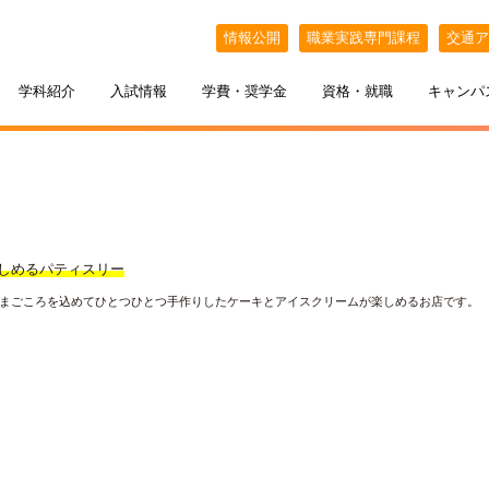
情報公開
職業実践専門課程
交通ア
学科紹介
入試情報
学費・奨学金
資格・就職
キャンパ
しめるパティスリー
まごころを込めてひとつひとつ手作りしたケーキとアイスクリームが楽しめるお店です。
ケジュール
BELLE×わたし
選抜（AO入試）
ポート
ポート
インオープンキャンパス
教える札幌ベルの魅力
・フリーター・大学生の方へ
特待生制度
出張オープンキャンパス
カフェ・スイーツ専科
3年間の学び