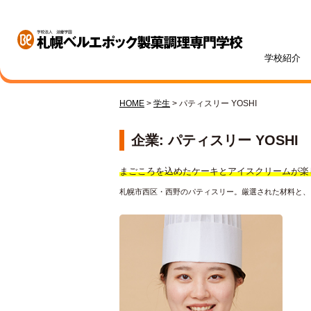
学校紹介
HOME
>
学生
>
パティスリー YOSHI
学校紹介
学科・専攻紹介
入試情報
学費・奨学金
資格・就職
キャンパスライフ
訪問者別
オープンキャンパス
企業: パティスリー YOSHI
まごころを込めたケーキとアイスクリームが楽
札幌市西区・西野のパティスリー。厳選された材料と、
札幌ベル生のリアルボイス
年間ス
ベルエポックの学び
募集学科・定員
学費一覧
内定実績
高校1・2年生の方へ
体験授業メニュー
総合型
学費サ
就職サ
オンラ
先輩が
社会人
パティシエ科
調理師科