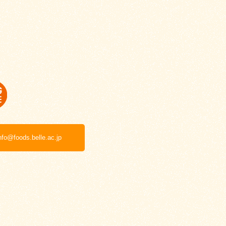
nfo@foods.belle.ac.jp