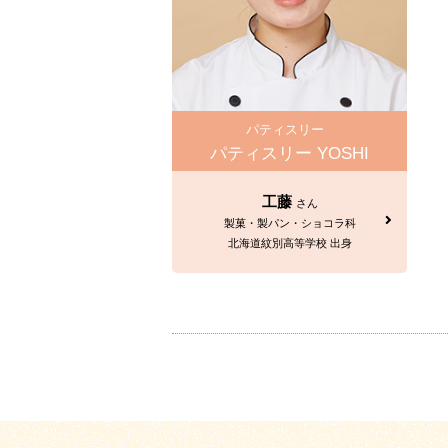
パティスリー
パティスリー YOSHI
工藤
さん
製菓・製パン・ショコラ科
北海道紋別高等学校 出身