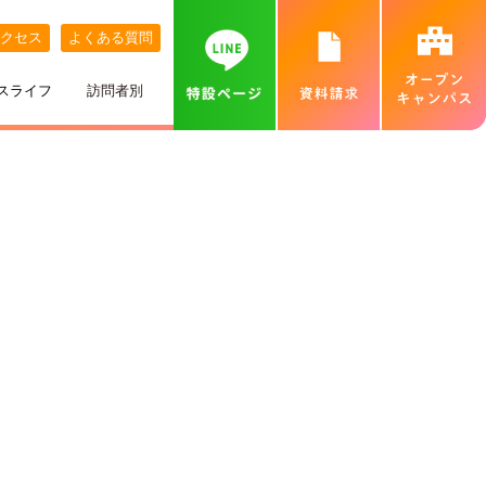
クセス
よくある質問
スライフ
訪問者別
講師紹介
めざす職業
ネット出願について
特待生制度
めざす資格
カバンの中身紹介
留学生の方へ
個別相談会（オンラインあり）
出身地別インタビュー
高校推薦入試
専門実践教育訓練給付金制度
就職実績
ベル生のこだわりきいてみた！
保護者の方へ
カフェ・スイーツ専科個別説明会（オンライン
あり）
ひとり暮らし
一般入試
卒業生インタビュー
札幌MAP
北海道外から入学をお考えの方へ
保護者説明会
施設・設備紹介
合理的配慮について
高等学校の先生へ
交通費補助
ベルズキッチン（学内店舗実習）
採用情報（職員・講師募集）
無料送迎バス
高等教育の修学支援新制度について
業界の方へ（求人票）