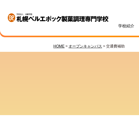
学校紹介
HOME
>
オープンキャンパス
> 交通費補助
学校紹介
学科・専攻紹介
入試情報
学費・奨学金
資格・就職
キャンパスライフ
訪問者別
オープンキャンパス
札幌ベル生のリアルボイス
年間ス
ベルエポックの学び
募集学科・定員
学費一覧
内定実績
高校1・2年生の方へ
体験授業メニュー
総合型
学費サ
就職サ
オンラ
先輩が
社会人
パティシエ科
調理師科