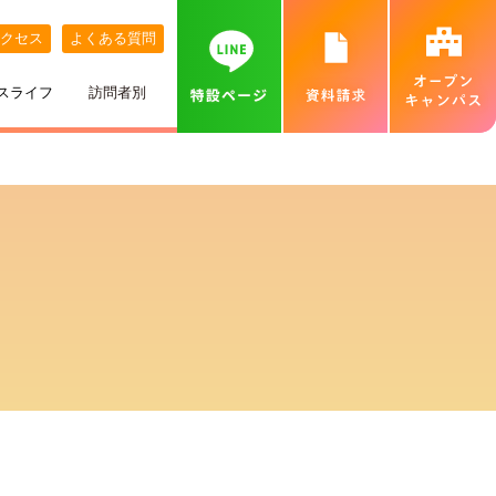
クセス
よくある質問
スライフ
訪問者別
講師紹介
めざす職業
ネット出願について
特待生制度
めざす資格
カバンの中身紹介
留学生の方へ
個別相談会（オンラインあり）
出身地別インタビュー
高校推薦入試
専門実践教育訓練給付金制度
就職実績
ベル生のこだわりきいてみた！
保護者の方へ
カフェ・スイーツ専科個別説明会（オンライン
あり）
ひとり暮らし
一般入試
卒業生インタビュー
札幌MAP
北海道外から入学をお考えの方へ
保護者説明会
施設・設備紹介
合理的配慮について
高等学校の先生へ
交通費補助
ベルズキッチン（学内店舗実習）
採用情報（職員・講師募集）
無料送迎バス
高等教育の修学支援新制度について
業界の方へ（求人票）