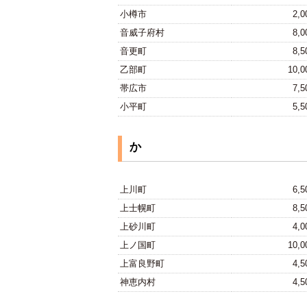
小樽市
2,
音威子府村
8,
音更町
8,
乙部町
10,
帯広市
7,
小平町
5,
か
上川町
6,
上士幌町
8,
上砂川町
4,
上ノ国町
10,
上富良野町
4,
神恵内村
4,