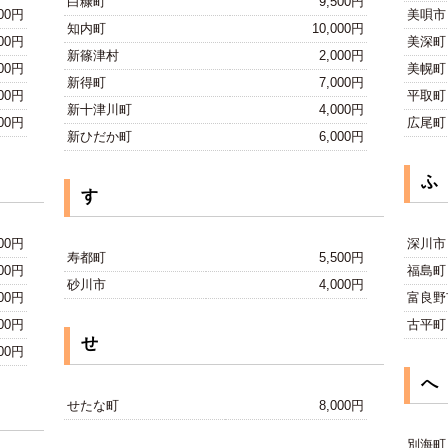
白糠町
9,500円
500円
美唄市
知内町
10,000円
500円
美深町
新篠津村
2,000円
000円
美幌町
新得町
7,000円
500円
平取町
新十津川町
4,000円
500円
広尾町
新ひだか町
6,000円
ふ
す
000円
深川市
寿都町
5,500円
500円
福島町
砂川市
4,000円
500円
富良野
500円
古平町
せ
000円
へ
せたな町
8,000円
別海町