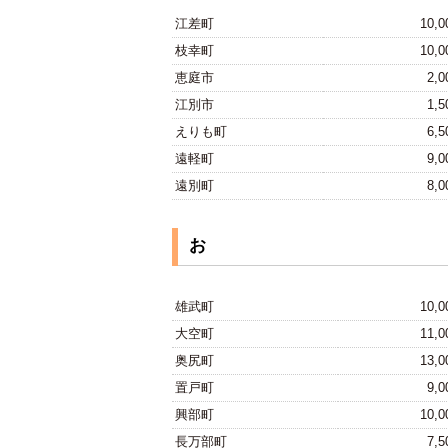
江差町
10,
枝幸町
10,
恵庭市
2,
江別市
1,
えりも町
6,
遠軽町
9,
遠別町
8,
お
雄武町
10,
大空町
11,
奥尻町
13,
置戸町
9,
興部町
10,
長万部町
7,