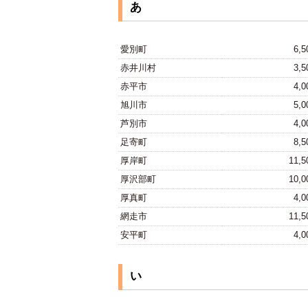
あ
愛別町
6,
赤井川村
3,
赤平市
4,
旭川市
5,
芦別市
4,
足寄町
8,
厚岸町
11,
厚沢部町
10,
厚真町
4,
網走市
11,
安平町
4,
い