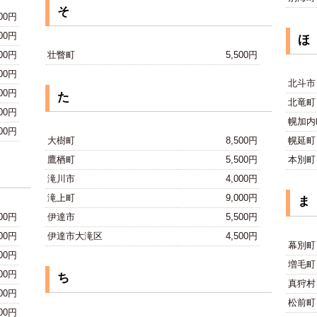
そ
000円
000円
ほ
000円
壮瞥町
5,500円
500円
北斗市
500円
た
北竜町
000円
幌加内
000円
大樹町
8,500円
幌延町
鷹栖町
5,500円
本別町
滝川市
4,000円
滝上町
9,000円
ま
000円
伊達市
5,500円
000円
伊達市大滝区
4,500円
幕別町
000円
増毛町
000円
ち
真狩村
000円
松前町
500円