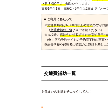
上限 5,000円まで
補助いたします。
高校1年生1回、高校2・3年生は2回まで（オ
■ ご利用にあたって
※
交通費補助が6,000円以上の地域
の方が対
（
交通費補助一覧
よりご確認ください）
※来校時に
宿泊先の領収証または宿泊費用の
(例：宿泊予約サイトの予約完了時の画面や
※高等学校や保護者に確認のご連絡を差し上
交通費補助一覧
お住まいの地域をチェックしてね！