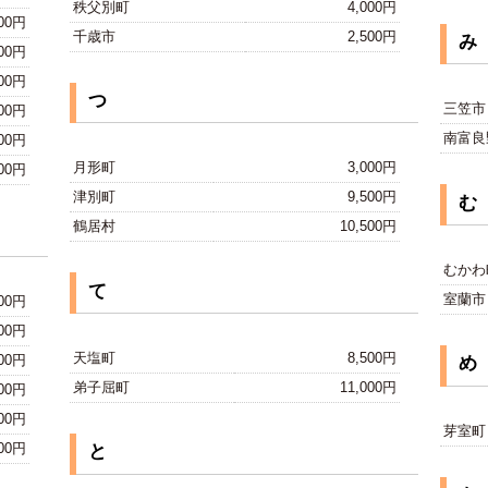
秩父別町
4,000円
000円
千歳市
2,500円
み
000円
500円
つ
三笠市
000円
南富良
500円
月形町
3,000円
500円
津別町
9,500円
む
鶴居村
10,500円
むかわ
て
室蘭市
500円
500円
天塩町
8,500円
000円
め
弟子屈町
11,000円
000円
500円
芽室町
500円
と