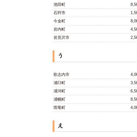
池田町
8,
石狩市
1,
今金町
8,
岩内町
4,
岩見沢市
2,
う
歌志内市
4,
浦臼町
3,
浦河町
6,
浦幌町
8,
雨竜町
4,
え