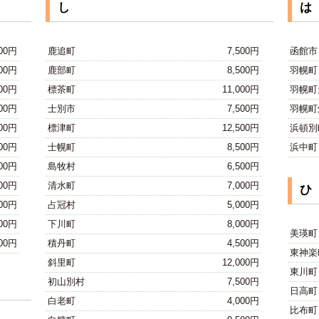
し
は
500円
鹿追町
7,500円
函館市
500円
鹿部町
8,500円
羽幌町
000円
標茶町
11,000円
羽幌町
000円
士別市
7,500円
羽幌町
000円
標津町
12,500円
浜頓別
500円
士幌町
8,500円
浜中町
500円
島牧村
6,500円
000円
清水町
7,000円
ひ
000円
占冠村
5,000円
500円
下川町
8,000円
美瑛町
000円
積丹町
4,500円
東神楽
斜里町
12,000円
東川町
初山別村
7,500円
日高町
白老町
4,000円
比布町