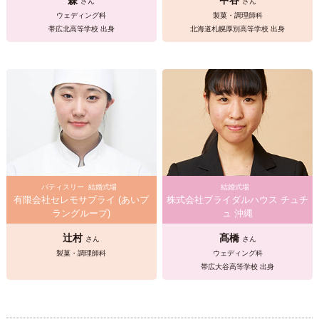
さん
さん
ウェディング科
製菓・調理師科
帯広北高等学校 出身
北海道札幌厚別高等学校 出身
パティスリー
結婚式場
結婚式場
有限会社セレモサプライ (あいプ
株式会社ブライダルハウス チュチ
ラングループ)
ュ 沖縄
辻村
髙橋
さん
さん
製菓・調理師科
ウェディング科
帯広大谷高等学校 出身