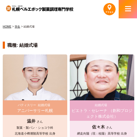
HOME
>
学生
>
結婚式場
職種: 結婚式場
パティスリー
結婚式場
結婚式場
アニバーサリー札幌
ピエトラ・セレーナ （創和プロジ
ェクト株式会社）
温井
さん
佐々木
さん
製菓・製パン・ショコラ科
北海道小樽潮陵高等学校 出身
網走向陽（現：桂陽）高等学校 出身