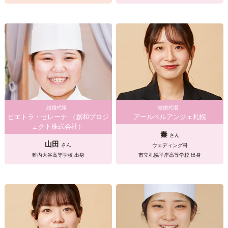
結婚式場
結婚式場
ピエトラ・セレーナ （創和プロジ
アールベルアンジェ札幌
ェクト株式会社）
秦
さん
山田
さん
ウェディング科
稚内大谷高等学校 出身
市立札幌平岸高等学校 出身