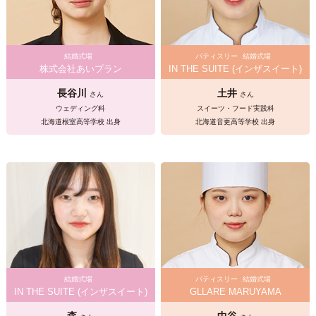
結婚式場
パティスリー
結婚式場
株式会社あいプラン
IN THE SUITE (インザスイート)
長谷川
土井
さん
さん
ウェディング科
スイーツ・フード実践科
北海道根室高等学校 出身
北海道音更高等学校 出身
結婚式場
パティスリー
結婚式場
IN THE SUITE (インザスイート)
GLLARE MARUYAMA
森
中谷