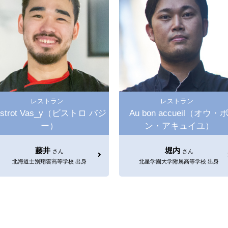
レストラン
レストラン
istrot Vas_y（ビストロ バジ
Au bon accueil（オウ・
ー）
ン・アキュイユ）
藤井
堀内
さん
さん
北海道士別翔雲高等学校 出身
北星学園大学附属高等学校 出身