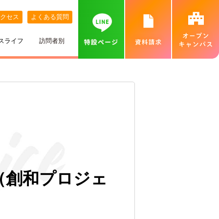
クセス
よくある質問
スライフ
訪問者別
講師紹介
めざす職業
ネット出願について
特待生制度
めざす資格
カバンの中身紹介
留学生の方へ
個別相談会（オンラインあり）
出身地別インタビュー
高校推薦入試
専門実践教育訓練給付金制度
就職実績
ベル生のこだわりきいてみた！
保護者の方へ
カフェ・スイーツ専科個別説明会（オンライン
あり）
ひとり暮らし
一般入試
卒業生インタビュー
札幌MAP
北海道外から入学をお考えの方へ
保護者説明会
施設・設備紹介
合理的配慮について
高等学校の先生へ
交通費補助
（創和プロジェ
ベルズキッチン（学内店舗実習）
採用情報（職員・講師募集）
無料送迎バス
高等教育の修学支援新制度について
業界の方へ（求人票）