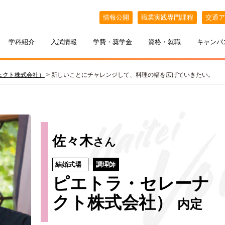
情報公開
職業実践専門課程
交通ア
学科紹介
入試情報
学費・奨学金
資格・就職
キャンパ
ェクト株式会社）
>
新しいことにチャレンジして、料理の幅を広げていきたい。
佐々木
さん
結婚式場
調理師
ピエトラ・セレーナ 
ケジュール
BELLE×わたし
選抜（AO入試）
ポート
ポート
インオープンキャンパス
教える札幌ベルの魅力
・フリーター・大学生の方へ
特待生制度
出張オープンキャンパス
カフェ・スイーツ専科
3年間の学び
クト株式会社）
内定