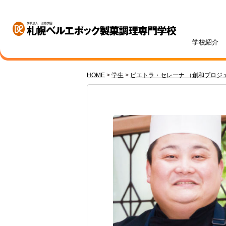
学校紹介
HOME
>
学生
>
ピエトラ・セレーナ （創和プロジ
学校紹介
学科・専攻紹介
入試情報
学費・奨学金
資格・就職
キャンパスライフ
訪問者別
オープンキャンパス
札幌ベル生のリアルボイス
年間ス
ベルエポックの学び
募集学科・定員
学費一覧
内定実績
高校1・2年生の方へ
体験授業メニュー
総合型
学費サ
就職サ
オンラ
先輩が
社会人
パティシエ科
調理師科