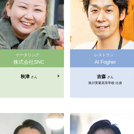
ケータリング
レストラン
株式会社SNC
Al Fogher
秋津
吉森
さん
さん
旭川実業高等学校 出身