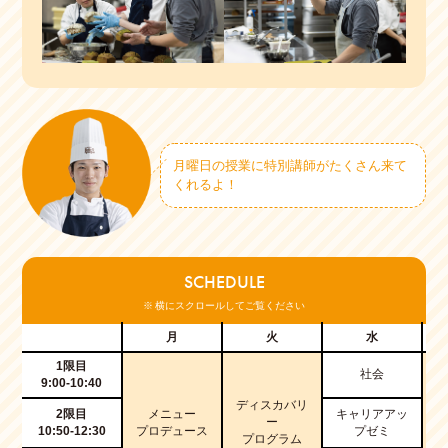
月曜日の授業に特別講師がたくさん来て
くれるよ！
SCHEDULE
※ 横にスクロールしてご覧ください
月
火
水
1限目
社会
9:00-10:40
ディスカバリ
2限目
メニュー
キャリアアッ
ー
10:50-12:30
プロデュース
プゼミ
プログラム