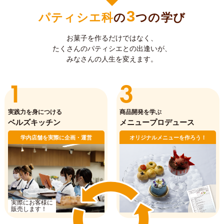
3
パティシエ科
の
つの学び
お菓子を作るだけではなく、
たくさんのパティシエとの出逢いが、
みなさんの人生を変えます。
1
3
実践力を身につける
商品開発を学ぶ
ベルズキッチン
メニュープロデュース
学内店舗を実際に企画・運営
オリジナルメニューを作ろう！
実際にお客様に
販売します！