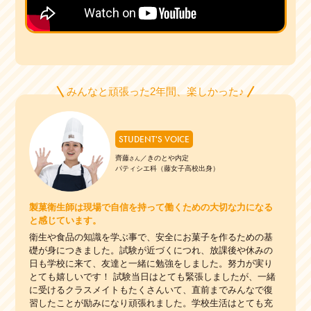
みんなと頑張った2年間、楽しかった♪
STUDENT'S VOICE
齊藤
／きのとや内定
さん
パティシエ科（藤女子高校出身）
製菓衛生師は現場で自信を持って働くための大切な力になる
と感じています。
衛生や食品の知識を学ぶ事で、安全にお菓子を作るための基
礎が身につきました。試験が近づくにつれ、放課後や休みの
日も学校に来て、友達と一緒に勉強をしました。努力が実り
とても嬉しいです！ 試験当日はとても緊張しましたが、一緒
に受けるクラスメイトもたくさんいて、直前までみんなで復
習したことが励みになり頑張れました。学校生活はとても充