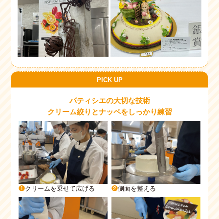
PICK UP
パティシエの大切な技術
クリーム絞りとナッペをしっかり練習
❶
クリームを乗せて広げる
❷
側面を整える