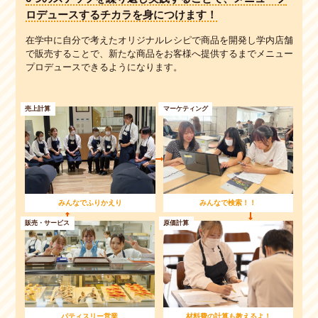
ロデュースするチカラを身につけます！
在学中に自分で考えたオリジナルレシピで商品を開発し学内店舗
で販売することで、
新たな商品をお客様へ提供するまでメニュー
プロデュースできるようになります。
売上計算
マーケティング
みんなでふりかえり
みんなで検索！！
販売・サービス
原価計算
パティスリー営業
材料費の計算も教えるよ！