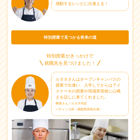
感動するレシピに出逢える！
特別授業で見つかる将来の道
特別授業がきっかけで
就職先を見つけました！
ルタオさんはオープンキャンパスの
授業で出逢い、入学してからはアイ
スケーキの授業や現場実習前に心構
えを話しに来てくれました。
柳原さん／ルタオ内定
パティシエ科（函館西高校出身）