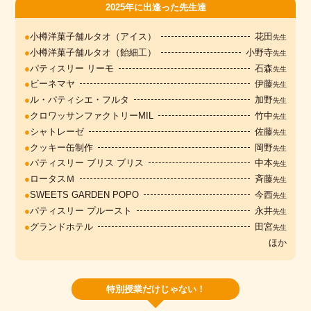
2025年に出逢った先生達
●
小樽洋菓子舗ルタオ（アイス）
花田
先生
●
小樽洋菓子舗ルタオ（飴細工）
小野寺
先生
●
パティスリー リーモ
石森
先生
●
ビーネマヤ
伊藤
先生
●
ル・パティシエ・フルタ
加野
先生
●
クロワッサンファクトリーMIL
竹中
先生
●
シャトレーゼ
佐藤
先生
●
クッキー缶制作
岡野
先生
●
パティスリー ブリス ブリス
中本
先生
●
ロータスＭ
斉藤
先生
●
SWEETS GARDEN POPO
今西
先生
●
パティスリー プルースト
永井
先生
●
グランドホテル
田宮
先生
ほか
特別授業だけじゃない！