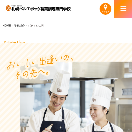
HOME
>
学科紹介
> パティシエ科
Patissier Class