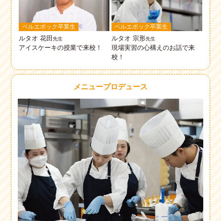
ベルエポック卒業生
ベルエポック卒業生
ルタオ 宗形
ルタオ 花田
先生
先生
現場実習の心構えのお話で来
アイスケーキの授業で来校！
校！
メニュープロデュース