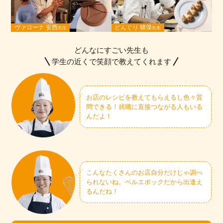
ヴァローナ 安西
どんぐり 猪俣
先生
先生
どんなにすごい先生も
学生の近くで笑顔で教えてくれます
お店のレシピを教えてもらえるし色々質
問できる！就職に直接つながる人もいる
んだよ！
こんなたくさんのお店自分だけじゃ調べ
られないね。ベルエポックだから出逢え
るんだね！