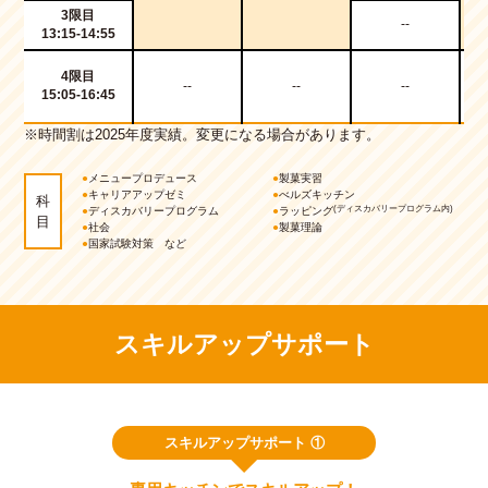
3限目
--
13:15-14:55
4限目
--
--
--
15:05-16:45
※時間割は2025年度実績。変更になる場合があります。
●
メニュープロデュース
●
製菓実習
●
キャリアアップゼミ
●
べルズキッチン
科
(ディスカバリープログラム内)
●
ディスカバリープログラム
●
ラッピング
目
●
社会
●
製菓理論
●
国家試験対策 など
スキルアップサポート
スキルアップサポート ①