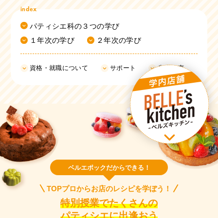
index
パティシエ科の３つの学び
１年次の学び
２年次の学び
資格・就職について
サポート
先輩の声
ベルエポックだからできる！
TOPプロからお店のレシピを学ぼう！
特別授業でたくさんの
パティシエに出逢おう