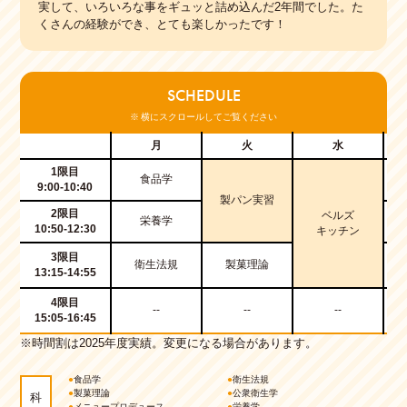
実して、いろいろな事をギュッと詰め込んだ2年間でした。た
くさんの経験ができ、とても楽しかったです！
SCHEDULE
※ 横にスクロールしてご覧ください
月
火
水
1限目
食品学
9:00-10:40
製パン実習
2限目
ベルズ
栄養学
10:50-12:30
キッチン
3限目
衛生法規
製菓理論
13:15-14:55
4限目
--
--
--
15:05-16:45
※時間割は2025年度実績。変更になる場合があります。
●
食品学
●
衛生法規
●
製菓理論
●
公衆衛生学
科
●
メニュープロデュース
●
栄養学