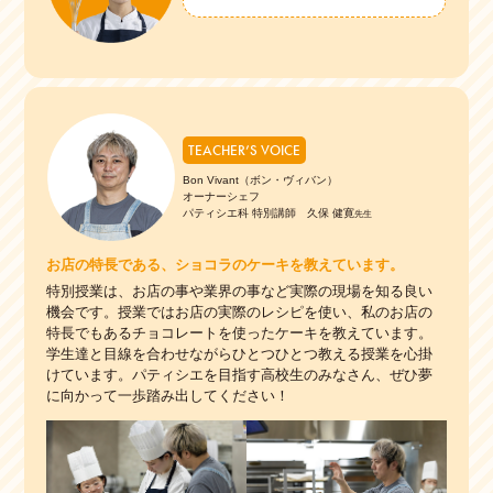
TEACHER’S VOICE
Bon Vivant（ボン・ヴィバン）
オーナーシェフ
パティシエ科 特別講師 久保 健寛
先生
お店の特長である、ショコラのケーキを教えています。
特別授業は、お店の事や業界の事など実際の現場を知る良い
機会です。授業ではお店の実際のレシピを使い、私のお店の
特長でもあるチョコレートを使ったケーキを教えています。
学生達と目線を合わせながらひとつひとつ教える授業を心掛
けています。パティシエを目指す高校生のみなさん、ぜひ夢
に向かって一歩踏み出してください！