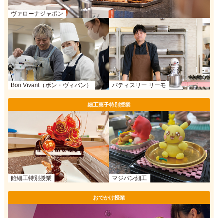
ヴァローナジャポン
Bon Vivant（ボン・ヴィバン）
パティスリー リーモ
細工菓子特別授業
飴細工特別授業
マジパン細工
おでかけ授業