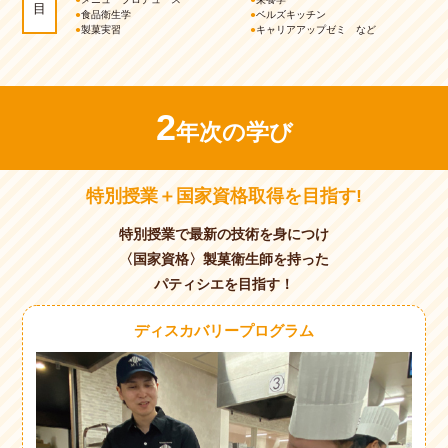
目
●
食品衛生学
●
ベルズキッチン
●
製菓実習
●
キャリアアップゼミ など
2
年次の学び
特別授業＋国家資格取得を目指す!
特別授業で最新の技術を身につけ
〈国家資格〉製菓衛生師を持った
パティシエを目指す！
ディスカバリープログラム