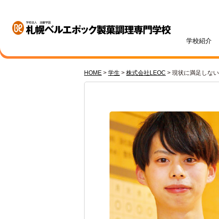
学校紹介
HOME
>
学生
>
株式会社LEOC
>
現状に満足しない
学校紹介
学科・専攻紹介
入試情報
学費・奨学金
資格・就職
キャンパスライフ
訪問者別
オープンキャンパス
札幌ベル生のリアルボイス
年間ス
ベルエポックの学び
募集学科・定員
学費一覧
内定実績
高校1・2年生の方へ
体験授業メニュー
総合型
学費サ
就職サ
オンラ
先輩が
社会人
パティシエ科
調理師科