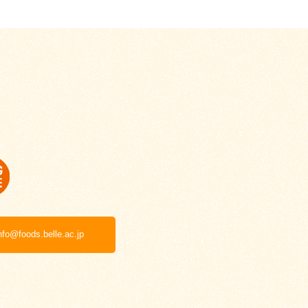
nfo@foods.belle.ac.jp