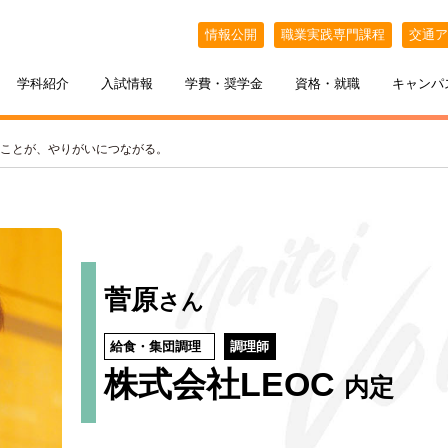
情報公開
職業実践専門課程
交通ア
学科紹介
入試情報
学費・奨学金
資格・就職
キャンパ
ことが、やりがいにつながる。
菅原
さん
給食・集団調理
調理師
ケジュール
BELLE×わたし
選抜（AO入試）
ポート
ポート
インオープンキャンパス
教える札幌ベルの魅力
・フリーター・大学生の方へ
特待生制度
出張オープンキャンパス
株式会社LEOC
内定
カフェ・スイーツ専科
3年間の学び