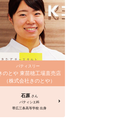
パティスリー
きのとや 東苗穂工場直売店
（株式会社きのとや）
石原
さん
パティシエ科
帯広三条高等学校 出身