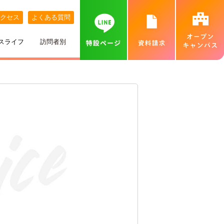
クセス
よくある質問
スライフ
訪問者別
講師紹介
めざす職業
ネット出願について
特待生制度
めざす資格
カバンの中身紹介
留学生の方へ
個別相談会（オンラインあり）
出身地別インタビュー
高校推薦入試
専門実践教育訓練給付金制度
就職実績
ベル生のこだわりきいてみた！
保護者の方へ
カフェ・スイーツ専科個別説明会（オンライン
あり）
ひとり暮らし
一般入試
卒業生インタビュー
札幌MAP
北海道外から入学をお考えの方へ
保護者説明会
施設・設備紹介
合理的配慮について
高等学校の先生へ
交通費補助
ベルズキッチン（学内店舗実習）
採用情報（職員・講師募集）
無料送迎バス
高等教育の修学支援新制度について
業界の方へ（求人票）