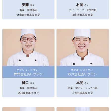
安藤
村岡
さん
さん
製菓・調理師科
スイーツ・フード実践科
北海道壮瞥高校 出身
旭川農業高校 出身
ホテル
レストラン
ホテル
レストラン
株式会社あいプラン
株式会社あいプラン
樋口
本間
さん
さん
製菓・調理師科
製菓・製パン・ショコラ科
旭川農業高校 出身
小樽桜陽高校 出身