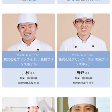
ホテル
レストラン
ホテル
レストラン
株式会社プリンスホテル 札幌プリ
株式会社プリンスホテル 札幌プリ
ンスホテル
ンスホテル
川村
野戸
さん
さん
製菓・調理師科
製菓・調理師科
釧路明輝高校 出身
札幌西陵高校 出身