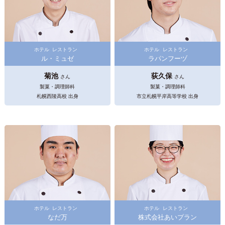
ホテル
レストラン
ホテル
レストラン
ル・ミュゼ
ラパンフーヅ
菊池
荻久保
さん
さん
製菓・調理師科
製菓・調理師科
札幌西陵高校 出身
市立札幌平岸高等学校 出身
ホテル
レストラン
ホテル
レストラン
なだ万
株式会社あいプラン