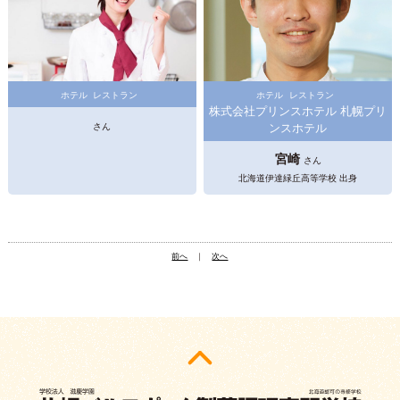
ホテル
レストラン
ホテル
レストラン
株式会社プリンスホテル 札幌プリ
さん
ンスホテル
宮崎
さん
北海道伊達緑丘高等学校 出身
前へ
｜
次へ