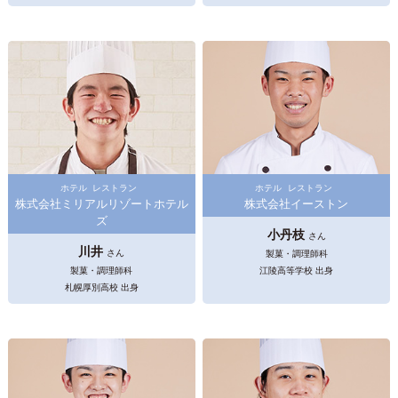
ホテル
レストラン
ホテル
レストラン
株式会社ミリアルリゾートホテル
株式会社イーストン
ズ
小丹枝
さん
川井
さん
製菓・調理師科
製菓・調理師科
江陵高等学校 出身
札幌厚別高校 出身