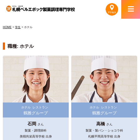
HOME
>
学生
>
ホテル
職種: ホテル
ホテル
レストラン
ホテル
レストラン
鶴雅グループ
鶴雅グループ
石岡
高橋
さん
さん
製菓・調理師科
製菓・製パン・ショコラ科
美唄尚栄高等学校 出身
札幌平岡高等学校 出身