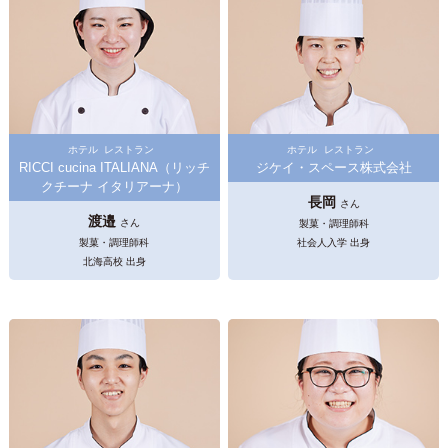
ホテル
レストラン
ホテル
レストラン
RICCI cucina ITALIANA（リッチ
ジケイ・スペース株式会社
クチーナ イタリアーナ）
長岡
さん
渡邉
さん
製菓・調理師科
製菓・調理師科
社会人入学 出身
北海高校 出身