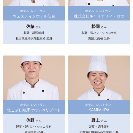
ホテル
レストラン
ホテル
レストラン
ウェスティンホテル仙台
株式会社キャリナリィ・ロウ
佐藤
松岡
さん
さん
製菓・調理師科
製菓・製パン・ショコラ科
秋田県立湯沢翔北高校 出身
恵庭北高校 出身
ホテル
レストラン
ホテル
レストラン
北こぶし知床 ホテル&リゾート
KAMIMURA
佐野
野上
さん
さん
製菓・製パン・ショコラ科
製菓・調理師科
紋別高校 出身
北海道札幌英藍高等学校 出身