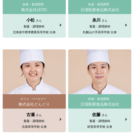
給食・集団調理
給食・集団調理
株式会社LEOC
日清医療食品株式会社
小松
糸川
さん
さん
製菓・調理師科
製菓・調理師科
北海道中標津農業高等学校 出身
札幌山の手高等学校 出身
カフェ
ベーカリー
給食・集団調理
株式会社どんぐり
日清医療食品株式会社
古瀬
佐藤
さん
さん
製菓・調理師科
製菓・調理師科
北海高等学校 出身
斜里高等学校 出身