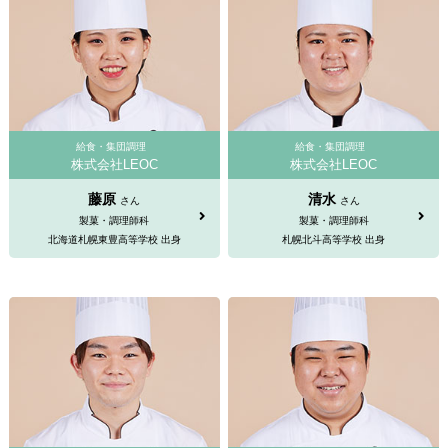
給食・集団調理
給食・集団調理
株式会社LEOC
株式会社LEOC
藤原
清水
さん
さん
製菓・調理師科
製菓・調理師科
北海道札幌東豊高等学校 出身
札幌北斗高等学校 出身