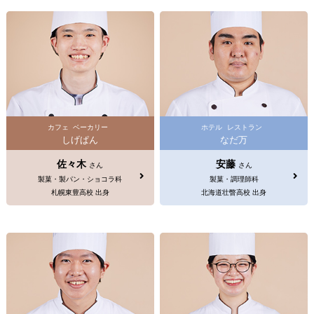
カフェ
ベーカリー
ホテル
レストラン
しげぱん
なだ万
佐々木
安藤
さん
さん
製菓・製パン・ショコラ科
製菓・調理師科
札幌東豊高校 出身
北海道壮瞥高校 出身