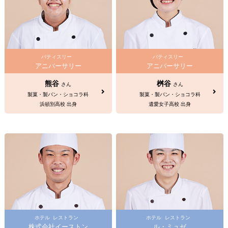
パティスリー
パティスリー
アニバーサリー
アニバーサリー
熊谷
桝谷
さん
さん
製菓・製パン・ショコラ科
製菓・製パン・ショコラ科
浜頓別高校 出身
遺愛女子高校 出身
ホテル
レストラン
ホテル
レストラン
株式会社イーストン
ル・ミュゼ