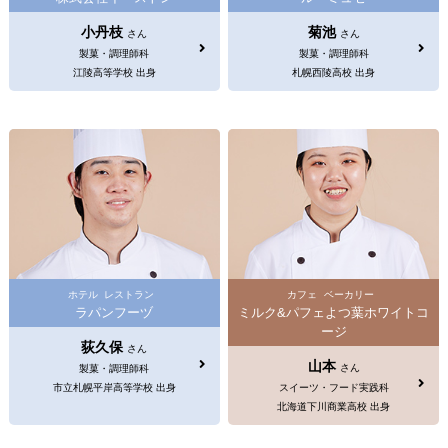
小丹枝
菊池
さん
さん
製菓・調理師科
製菓・調理師科
江陵高等学校 出身
札幌西陵高校 出身
ホテル
レストラン
カフェ
ベーカリー
ラパンフーヅ
ミルク&パフェよつ葉ホワイトコ
ージ
荻久保
さん
山本
さん
製菓・調理師科
市立札幌平岸高等学校 出身
スイーツ・フード実践科
北海道下川商業高校 出身