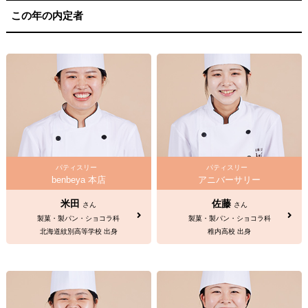
この年の内定者
パティスリー
パティスリー
benbeya 本店
アニバーサリー
米田
佐藤
さん
さん
製菓・製パン・ショコラ科
製菓・製パン・ショコラ科
北海道紋別高等学校 出身
稚内高校 出身