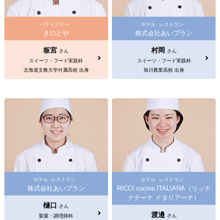
パティスリー
ホテル
レストラン
きのとや
株式会社あいプラン
板宮
村岡
さん
さん
スイーツ・フード実践科
スイーツ・フード実践科
北海道文教大学付属高校 出身
旭川農業高校 出身
ホテル
レストラン
ホテル
レストラン
株式会社あいプラン
RICCI cucina ITALIANA（リッチ
クチーナ イタリアーナ）
樋口
さん
渡邉
さん
製菓・調理師科