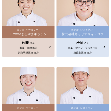
カフェ
ベーカリー
ホテル
レストラン
Fuwattoまるやまキッチン
株式会社キャリナリィ・ロウ
佐藤
松岡
さん
さん
製菓・調理師科
製菓・製パン・ショコラ科
釧路明輝高校 出身
恵庭北高校 出身
カフェ
ベーカリー
ホテル
レストラン