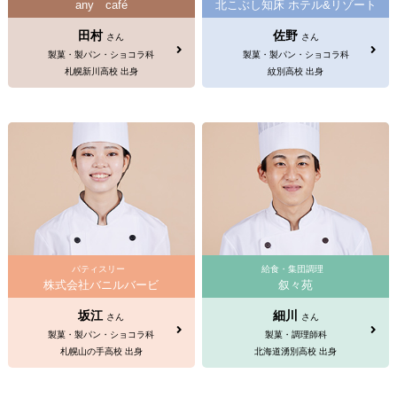
any café
北こぶし知床 ホテル&リゾート
田村
佐野
さん
さん
製菓・製パン・ショコラ科
製菓・製パン・ショコラ科
札幌新川高校 出身
紋別高校 出身
パティスリー
給食・集団調理
株式会社バニルバービ
叙々苑
坂江
細川
さん
さん
製菓・製パン・ショコラ科
製菓・調理師科
札幌山の手高校 出身
北海道湧別高校 出身