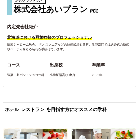
ホテル
レストラン
株式会社あいプラン
内定
内定先会社紹介
北海道における冠婚葬祭のプロフェッショナル
藻岩シャローム教会、リン スクエアなどの結婚式場を運営。生花部門では結婚式の挙式
やパーティを彩る装花を手掛けています。
コース
出身校
卒業年
製菓・製パン・ショコラ科
小樽桜陽高校 出身
2022年
ホテル
レストラン
を目指す方にオススメの学科