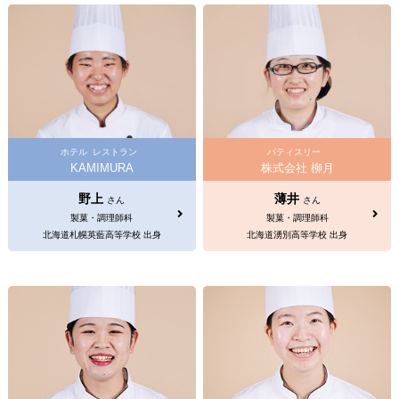
ホテル
レストラン
パティスリー
KAMIMURA
株式会社 柳月
野上
薄井
さん
さん
製菓・調理師科
製菓・調理師科
北海道札幌英藍高等学校 出身
北海道湧別高等学校 出身