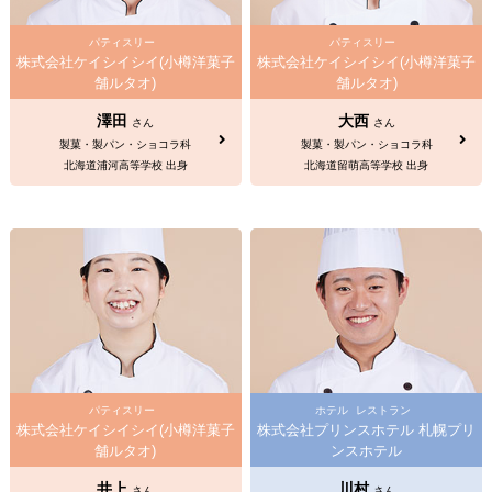
パティスリー
パティスリー
株式会社ケイシイシイ(小樽洋菓子
株式会社ケイシイシイ(小樽洋菓子
舗ルタオ)
舗ルタオ)
澤田
大西
さん
さん
製菓・製パン・ショコラ科
製菓・製パン・ショコラ科
北海道浦河高等学校 出身
北海道留萌高等学校 出身
パティスリー
ホテル
レストラン
株式会社ケイシイシイ(小樽洋菓子
株式会社プリンスホテル 札幌プリ
舗ルタオ)
ンスホテル
井上
川村
さん
さん