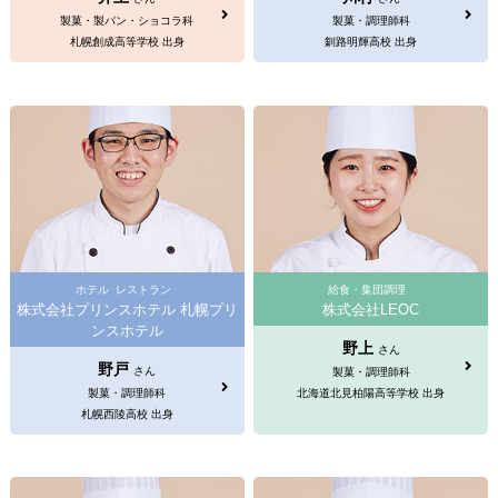
製菓・製パン・ショコラ科
製菓・調理師科
札幌創成高等学校 出身
釧路明輝高校 出身
ホテル
レストラン
給食・集団調理
株式会社プリンスホテル 札幌プリ
株式会社LEOC
ンスホテル
野上
さん
野戸
さん
製菓・調理師科
製菓・調理師科
北海道北見柏陽高等学校 出身
札幌西陵高校 出身