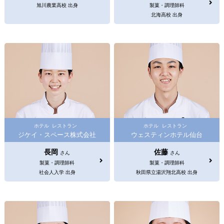
旭川農業高校 出身
製菓・調理師科
北海高校 出身
ホテル
レストラン
ホテル
レストラン
ジケイ・スペース株式会社
ウェスティンホテル仙台
長岡
佐藤
さん
さん
製菓・調理師科
製菓・調理師科
社会人入学 出身
秋田県立湯沢翔北高校 出身