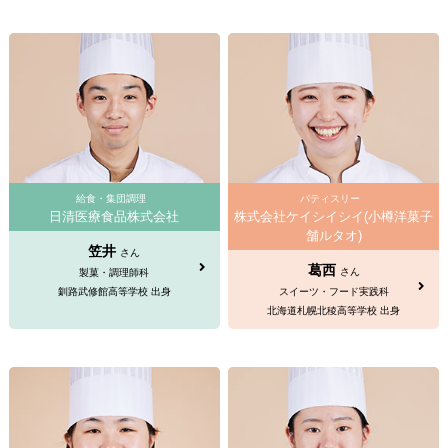
給食・集団調理
パティスリー
日清医療食品株式会社
株式会社ケイシイシイ(小樽洋菓子
舗ルタオ)
笠井
さん
葛西
さん
製菓・調理師科
釧路武修館高等学校 出身
スイーツ・フード実践科
北海道札幌北稜高等学校 出身