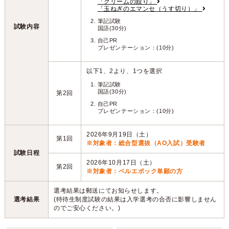
「クリームの絞り」
「玉ねぎのエマンセ（うす切り）」
筆記試験
試験内容
国語(30分)
自己PR
プレゼンテーション：(10分)
以下1、2より、1つを選択
筆記試験
国語(30分)
第2回
自己PR
プレゼンテーション：(10分)
2026年9月19日（土）
第1回
※対象者：総合型選抜（AO入試）受験者
試験日程
2026年10月17日（土）
第2回
※対象者：ベルエポック単願の方
選考結果は郵送にてお知らせします。
選考結果
(特待生制度試験の結果は入学選考の合否に影響しません
のでご安心ください。)