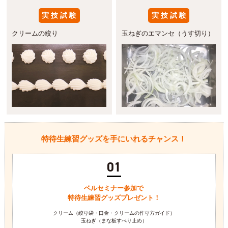
実 技 試 験
実 技 試 験
クリームの絞り
玉ねぎのエマンセ（うす切り）
特待生練習グッズを手にいれるチャンス！
01
ベルセミナー参加で
特待生練習グッズプレゼント！
クリーム（絞り袋・口金・クリームの作り方ガイド）
玉ねぎ（まな板すべり止め）