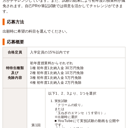
方がチャレンジしています。また、試験の結果により初年度の授業料が減
免されます。自己PRや筆記試験では得意を活かしてチャレンジができま
す。
応募方法
出願時に希望の科目を選んでください。
応募概要
合格定員
入学定員の15%以内です
初年度授業料からそれぞれ
特待生種類
1種 初年度1次納入金 30万円免除
及び
2種 初年度1次納入金 10万円免除
免除内容
3種 初年度1次納入金 5万円免除
4種 初年度1次納入金 2万円免除
以下1、2、3より、1つを選択
実技試験
「クリームの絞り」
または
「玉ねぎのエマンセ（うす切り）」
※出願時に選択
■ YouTubeにて実技試験の動画を公開中
です。
第1回