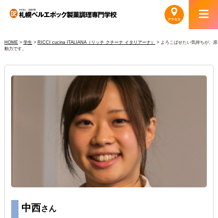
HOME
>
学生
>
RICCI cucina ITALIANA（リッチ クチーナ イタリアーナ）
>
よろこばせたい気持ちが、原
動力です。
中西
さん