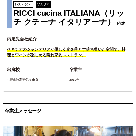
レストラン
ソムリエ
RICCI cucina ITALIANA（リッ
チ クチーナ イタリアーナ）
内定
内定先会社紹介
ベネチアのシャンデリアが優しく光を落とす落ち着いた空間で、料
理とワインが楽しめる隠れ家的レストラン。
出身校
卒業年
札幌東陵高等学校 出身
2013年
卒業生メッセージ