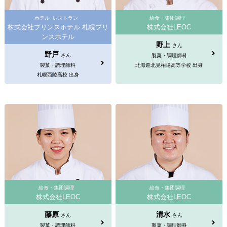
ホテル
レストラン
給食・集団調理
株式会社プリンスホテル 札幌プリ
株式会社LEOC
ンスホテル
野上
さん
野戸
さん
製菓・調理師科
製菓・調理師科
北海道北見柏陽高等学校 出身
札幌西陵高校 出身
給食・集団調理
給食・集団調理
株式会社LEOC
株式会社LEOC
藤原
清水
さん
さん
製菓・調理師科
製菓・調理師科