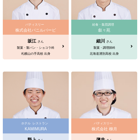
パティスリー
給食・集団調理
株式会社バニルバービ
叙々苑
坂江
細川
さん
さん
製菓・製パン・ショコラ科
製菓・調理師科
札幌山の手高校 出身
北海道湧別高校 出身
ホテル
レストラン
パティスリー
KAMIMURA
株式会社 柳月
野上
薄井