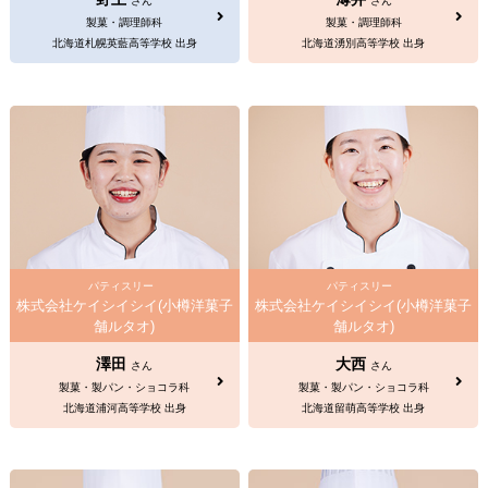
さん
さん
製菓・調理師科
製菓・調理師科
北海道札幌英藍高等学校 出身
北海道湧別高等学校 出身
パティスリー
パティスリー
株式会社ケイシイシイ(小樽洋菓子
株式会社ケイシイシイ(小樽洋菓子
舗ルタオ)
舗ルタオ)
澤田
大西
さん
さん
製菓・製パン・ショコラ科
製菓・製パン・ショコラ科
北海道浦河高等学校 出身
北海道留萌高等学校 出身