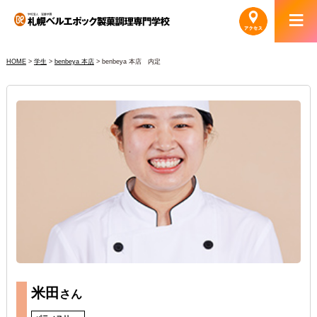
HOME
>
学生
>
benbeya 本店
>
benbeya 本店 内定
米田
さん