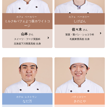
カフェ
ベーカリー
カフェ
ベーカリー
ミルク&パフェよつ葉ホワイトコ
しげぱん
ージ
佐々木
さん
山本
さん
製菓・製パン・ショコラ科
スイーツ・フード実践科
札幌東豊高校 出身
北海道下川商業高校 出身
ホテル
レストラン
パティスリー
なだ万
きのとや