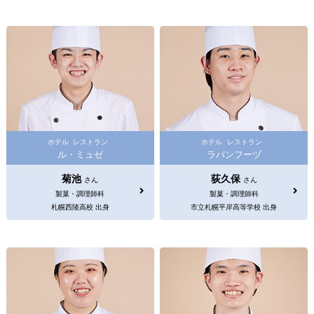
ホテル
レストラン
ホテル
レストラン
ル・ミュゼ
ラパンフーヅ
菊池
荻久保
さん
さん
製菓・調理師科
製菓・調理師科
札幌西陵高校 出身
市立札幌平岸高等学校 出身