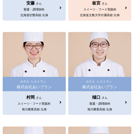
安藤
板宮
さん
さん
製菓・調理師科
スイーツ・フード実践科
北海道壮瞥高校 出身
北海道文教大学付属高校 出身
ホテル
レストラン
ホテル
レストラン
株式会社あいプラン
株式会社あいプラン
村岡
樋口
さん
さん
スイーツ・フード実践科
製菓・調理師科
旭川農業高校 出身
旭川農業高校 出身