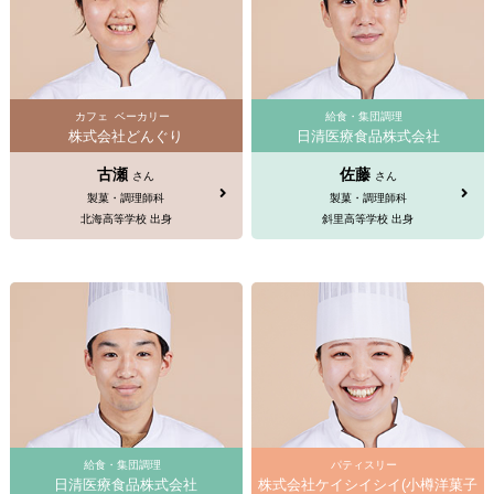
カフェ
ベーカリー
給食・集団調理
株式会社どんぐり
日清医療食品株式会社
古瀬
佐藤
さん
さん
製菓・調理師科
製菓・調理師科
北海高等学校 出身
斜里高等学校 出身
給食・集団調理
パティスリー
日清医療食品株式会社
株式会社ケイシイシイ(小樽洋菓子