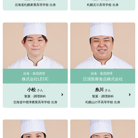
北海道札幌東豊高等学校 出身
札幌北斗高等学校 出身
給食・集団調理
給食・集団調理
株式会社LEOC
日清医療食品株式会社
小松
糸川
さん
さん
製菓・調理師科
製菓・調理師科
北海道中標津農業高等学校 出身
札幌山の手高等学校 出身