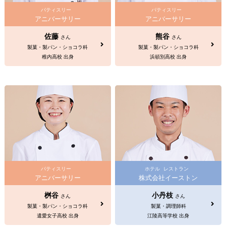
パティスリー
パティスリー
アニバーサリー
アニバーサリー
佐藤
熊谷
さん
さん
製菓・製パン・ショコラ科
製菓・製パン・ショコラ科
稚内高校 出身
浜頓別高校 出身
パティスリー
ホテル
レストラン
アニバーサリー
株式会社イーストン
桝谷
小丹枝
さん
さん
製菓・製パン・ショコラ科
製菓・調理師科
遺愛女子高校 出身
江陵高等学校 出身