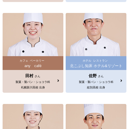
カフェ
ベーカリー
ホテル
レストラン
any café
北こぶし知床 ホテル&リゾート
田村
佐野
さん
さん
製菓・製パン・ショコラ科
製菓・製パン・ショコラ科
札幌新川高校 出身
紋別高校 出身