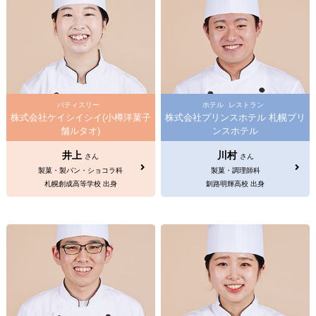
パティスリー
ホテル
レストラン
株式会社ケイシイシイ(小樽洋菓子
株式会社プリンスホテル 札幌プリ
舗ルタオ)
ンスホテル
井上
川村
さん
さん
製菓・製パン・ショコラ科
製菓・調理師科
札幌創成高等学校 出身
釧路明輝高校 出身