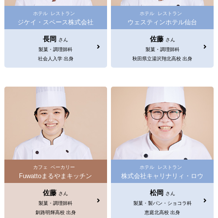
ホテル
レストラン
ホテル
レストラン
ジケイ・スペース株式会社
ウェスティンホテル仙台
長岡
佐藤
さん
さん
製菓・調理師科
製菓・調理師科
社会人入学 出身
秋田県立湯沢翔北高校 出身
カフェ
ベーカリー
ホテル
レストラン
Fuwattoまるやまキッチン
株式会社キャリナリィ・ロウ
佐藤
松岡
さん
さん
製菓・調理師科
製菓・製パン・ショコラ科
釧路明輝高校 出身
恵庭北高校 出身