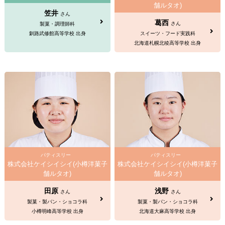
舗ルタオ)
笠井
さん
葛西
さん
製菓・調理師科
釧路武修館高等学校 出身
スイーツ・フード実践科
北海道札幌北稜高等学校 出身
パティスリー
パティスリー
株式会社ケイシイシイ(小樽洋菓子
株式会社ケイシイシイ(小樽洋菓子
舗ルタオ)
舗ルタオ)
田原
浅野
さん
さん
製菓・製パン・ショコラ科
製菓・製パン・ショコラ科
小樽明峰高等学校 出身
北海道大麻高等学校 出身