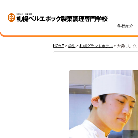
学校紹介
HOME
>
学生
>
札幌グランドホテル
>
大切にして
学校紹介
学科・専攻紹介
入試情報
学費・奨学金
資格・就職
キャンパスライフ
訪問者別
オープンキャンパス
札幌ベル生のリアルボイス
年間ス
ベルエポックの学び
募集学科・定員
学費一覧
内定実績
高校1・2年生の方へ
体験授業メニュー
総合型
学費サ
就職サ
オンラ
先輩が
社会人
パティシエ科
調理師科