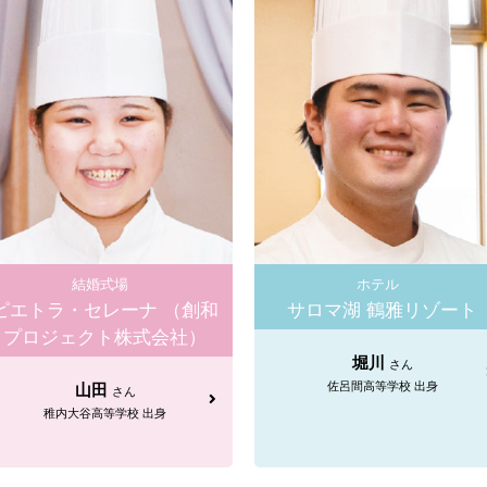
結婚式場
ホテル
ピエトラ・セレーナ （創和
サロマ湖 鶴雅リゾート
プロジェクト株式会社）
堀川
さん
佐呂間高等学校 出身
山田
さん
稚内大谷高等学校 出身