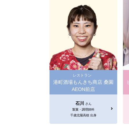
レストラン
港町酒場もんきち商店 桑園
AEON前店
石川
さん
製菓・調理師科
千歳北陽高校 出身