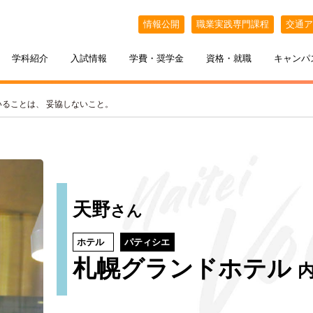
情報公開
職業実践専門課程
交通ア
学科紹介
入試情報
学費・奨学金
資格・就職
キャンパ
いることは、 妥協しないこと。
天野
さん
ホテル
パティシエ
ケジュール
BELLE×わたし
選抜（AO入試）
ポート
ポート
インオープンキャンパス
教える札幌ベルの魅力
・フリーター・大学生の方へ
特待生制度
出張オープンキャンパス
札幌グランドホテル
カフェ・スイーツ専科
3年間の学び