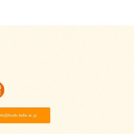
nfo@foods.belle.ac.jp