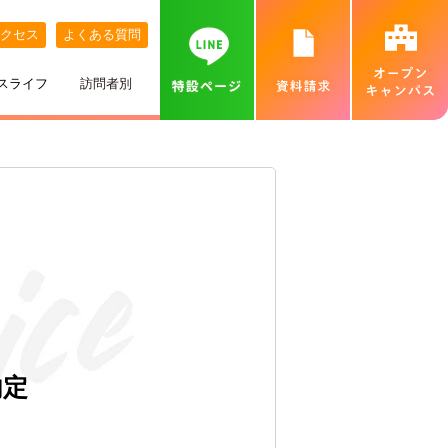
クセス
よくある質問
スライフ
訪問者別
講師紹介
めざす職業
ネット出願について
特待生制度
めざす資格
カバンの中身紹介
留学生の方へ
個別相談会（オンラインあり）
出身地別インタビュー
高校推薦入試
専門実践教育訓練給付金制度
就職実績
ベル生のこだわりきいてみた！
保護者の方へ
カフェ・スイーツ専科個別説明会（オンライン
あり）
ひとり暮らし
一般入試
卒業生インタビュー
札幌MAP
北海道外から入学をお考えの方へ
保護者説明会
施設・設備紹介
合理的配慮について
高等学校の先生へ
交通費補助
ベルズキッチン（学内店舗実習）
採用情報（職員・講師募集）
内定
無料送迎バス
高等教育の修学支援新制度について
業界の方へ（求人票）