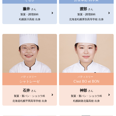
藤井
渡部
さん
さん
製菓・調理師科
製菓・調理師科
札幌新川高校 出身
北海道札幌厚別高等学校 出身
パティスリー
パティスリー
シャトレーゼ
C'est BO et BON
石井
神部
さん
さん
製菓・製パン・ショコラ科
製菓・製パン・ショコラ科
北海道札幌平岡高等学校 出身
札幌釧路北陽高校 出身