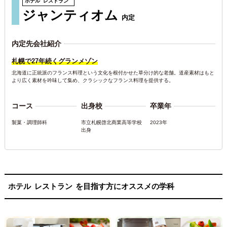
ホテル
レストラン
ジャンティオム
内定
内定先会社紹介
札幌で27年続くグランメゾン
北海道に正統派のフランス料理という文化を根付かせた草分け的な老舗。道産素材はもと
より広く素材を吟味して集め、クラシックなフランス料理を提供する。
コース
出身校
卒業年
製菓・調理師科
市立札幌啓北商業高等学校
2023年
出身
ホテル
レストラン
を目指す方にオススメの学科