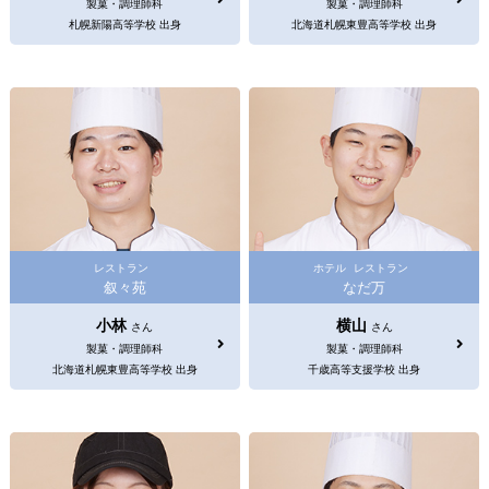
製菓・調理師科
製菓・調理師科
札幌新陽高等学校 出身
北海道札幌東豊高等学校 出身
レストラン
ホテル
レストラン
叙々苑
なだ万
小林
横山
さん
さん
製菓・調理師科
製菓・調理師科
北海道札幌東豊高等学校 出身
千歳高等支援学校 出身