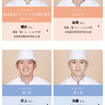
パティスリー
パティスリー
株式会社ケイシイシイ(小樽洋菓子
きのとや
舗ルタオ)
妹尾
さん
櫻井
さん
製菓・製パン・ショコラ科
製菓・製パン・ショコラ科
北海道名寄高等学校 出身
北海道羽幌高等学校 出身
レストラン
レストラン
叙々苑
叙々苑
井上
加藤
さん
さん