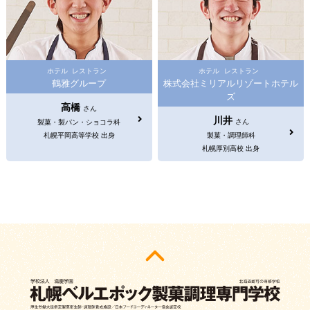
ホテル
レストラン
ホテル
レストラン
鶴雅グループ
株式会社ミリアルリゾートホテル
ズ
高橋
さん
川井
さん
製菓・製パン・ショコラ科
札幌平岡高等学校 出身
製菓・調理師科
札幌厚別高校 出身