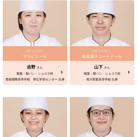
パティスリー
パティスリー
マリピエール
欧風菓子コートドール
吉野
山下
さん
さん
製菓・製パン・ショコラ科
製菓・製パン・ショコラ科
星槎国際高等学校 帯広学習センター 出身
旭川実業高等学校 出身