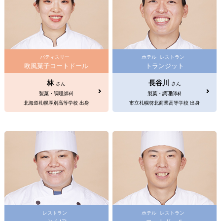
パティスリー
ホテル
レストラン
欧風菓子コートドール
トランジット
林
長谷川
さん
さん
製菓・調理師科
製菓・調理師科
北海道札幌厚別高等学校 出身
市立札幌啓北商業高等学校 出身
レストラン
ホテル
レストラン