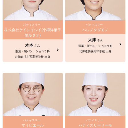
パティスリー
パティスリー
株式会社ケイシイシイ(小樽洋菓子
ハレノクダモノ
舗ルタオ)
大津
さん
木本
さん
製菓・製パン・ショコラ科
製菓・製パン・ショコラ科
北海道美幌高等学校 出身
北海道滝川西高等学校 出身
パティスリー
パティスリー
マリピエール
パティスリーリーモ