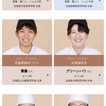
製菓・製パン・ショコラ科
製菓・製パン・ショコラ科
北海道天塩高等学校 出身
北海道標茶高等学校 出身
カフェ
ベーカリー
カフェ
ベーカリー
宮越屋珈琲ハウス
丸美珈琲店
齋藤
グリーンハウ
さん
さん
カフェ科
カフェ科
北海道上士幌高等学校 出身
北海道大樹高等学校 出身