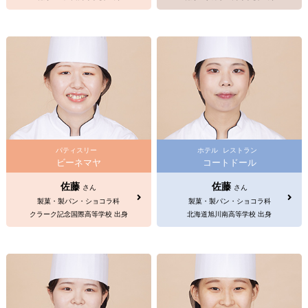
パティスリー
ホテル
レストラン
ビーネマヤ
コートドール
佐藤
佐藤
さん
さん
製菓・製パン・ショコラ科
製菓・製パン・ショコラ科
クラーク記念国際高等学校 出身
北海道旭川南高等学校 出身