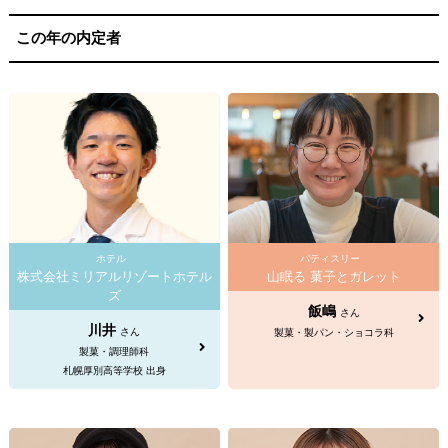
この年の内定者
ホテル
パティスリー
株式会社ミリアルリゾートホテル
山眠る 菓子とガレット
ズ
飯嶋
さん
川井
さん
製菓・製パン・ショコラ科
製菓・調理師科
札幌厚別高等学校 出身