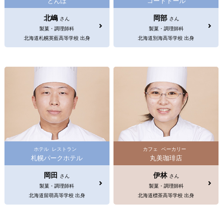
とんぼ
コートドール
北嶋
岡部
さん
さん
製菓・調理師科
製菓・調理師科
北海道札幌英藍高等学校 出身
北海道別海高等学校 出身
ホテル
レストラン
カフェ
ベーカリー
札幌パークホテル
丸美珈琲店
岡田
伊林
さん
さん
製菓・調理師科
製菓・調理師科
北海道留萌高等学校 出身
北海道標茶高等学校 出身