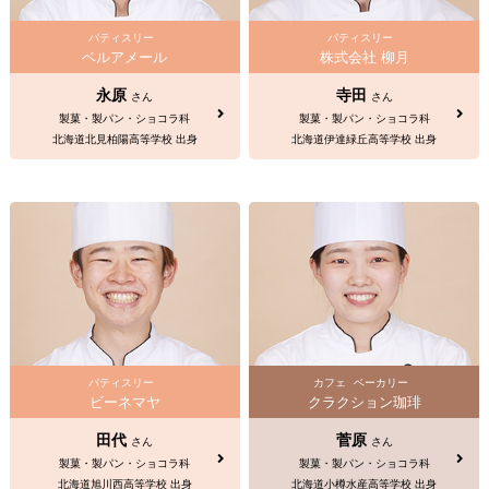
パティスリー
パティスリー
ベルアメール
株式会社 柳月
永原
寺田
さん
さん
製菓・製パン・ショコラ科
製菓・製パン・ショコラ科
北海道北見柏陽高等学校 出身
北海道伊達緑丘高等学校 出身
パティスリー
カフェ
ベーカリー
ビーネマヤ
クラクション珈琲
田代
菅原
さん
さん
製菓・製パン・ショコラ科
製菓・製パン・ショコラ科
北海道旭川西高等学校 出身
北海道小樽水産高等学校 出身