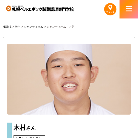
HOME
>
学生
>
ジャンティオム
>
ジャンティオム 内定
木村
さん