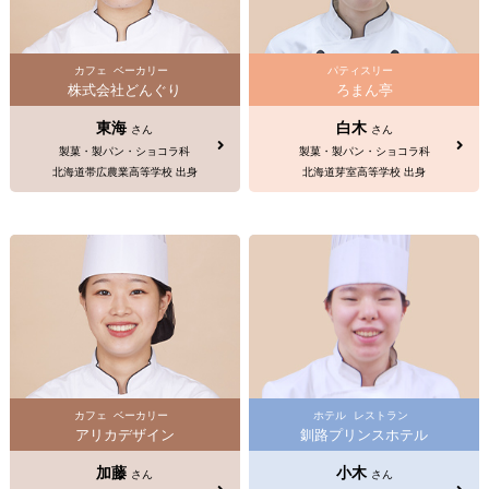
カフェ
ベーカリー
パティスリー
株式会社どんぐり
ろまん亭
東海
白木
さん
さん
製菓・製パン・ショコラ科
製菓・製パン・ショコラ科
北海道帯広農業高等学校 出身
北海道芽室高等学校 出身
カフェ
ベーカリー
ホテル
レストラン
アリカデザイン
釧路プリンスホテル
加藤
小木
さん
さん