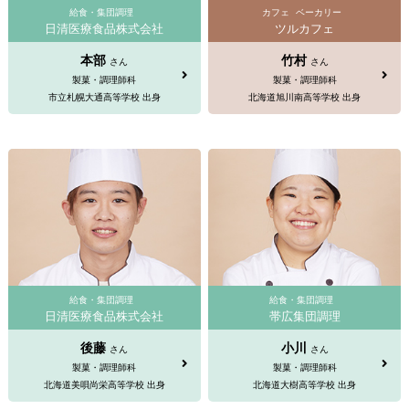
給食・集団調理
カフェ
ベーカリー
日清医療食品株式会社
ツルカフェ
本部
竹村
さん
さん
製菓・調理師科
製菓・調理師科
市立札幌大通高等学校 出身
北海道旭川南高等学校 出身
給食・集団調理
給食・集団調理
日清医療食品株式会社
帯広集団調理
後藤
小川
さん
さん
製菓・調理師科
製菓・調理師科
北海道美唄尚栄高等学校 出身
北海道大樹高等学校 出身