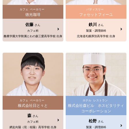
カフェ
ベーカリー
パティスリー
徳光珈琲
フォセットフィーユ
佐藤
鉄川
さん
さん
カフェ科
製菓・調理師科
酪農学園大学附属とわの森三愛高等学校 出身
北海道札幌厚別高等学校 出身
カフェ
ベーカリー
ホテル
レストラン
株式会社日と々と
株式会社森ビル ホスピタリティ
コーポレーション
森
さん
松野
さん
カフェ科
網走向陽（現：桂陽）高等学校 出身
製菓・調理師科