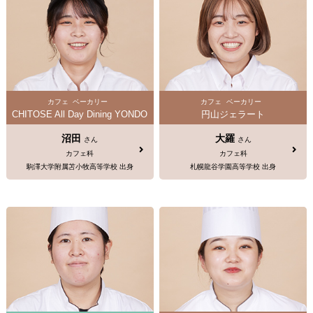
カフェ
ベーカリー
カフェ
ベーカリー
CHITOSE All Day Dining YONDO
円山ジェラート
沼田
大羅
さん
さん
カフェ科
カフェ科
駒澤大学附属苫小牧高等学校 出身
札幌龍谷学園高等学校 出身