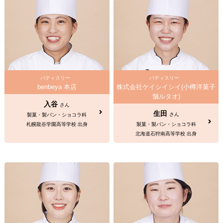
パティスリー
パティスリー
benbeya 本店
株式会社ケイシイシイ(小樽洋菓子
舗ルタオ)
入谷
さん
生田
さん
製菓・製パン・ショコラ科
札幌龍谷学園高等学校 出身
製菓・製パン・ショコラ科
北海道石狩南高等学校 出身