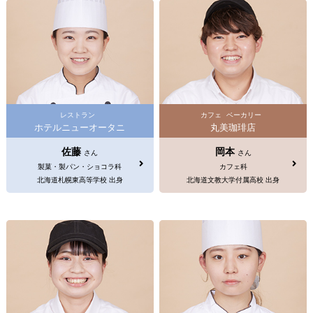
レストラン
カフェ
ベーカリー
ホテルニューオータニ
丸美珈琲店
佐藤
岡本
さん
さん
製菓・製パン・ショコラ科
カフェ科
北海道札幌東高等学校 出身
北海道文教大学付属高校 出身