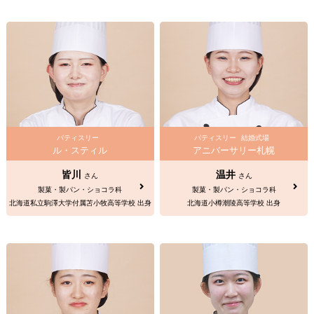
パティスリー
パティスリー
結婚式場
ル・スティル
アニバーサリー札幌
皆川
温井
さん
さん
製菓・製パン・ショコラ科
製菓・製パン・ショコラ科
北海道私立駒澤大学付属苫小牧高等学校 出身
北海道小樽潮陵高等学校 出身