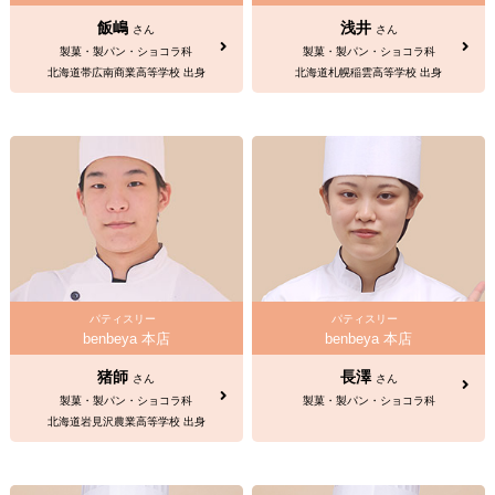
飯嶋
浅井
さん
さん
製菓・製パン・ショコラ科
製菓・製パン・ショコラ科
北海道帯広南商業高等学校 出身
北海道札幌稲雲高等学校 出身
パティスリー
パティスリー
benbeya 本店
benbeya 本店
猪師
長澤
さん
さん
製菓・製パン・ショコラ科
製菓・製パン・ショコラ科
北海道岩見沢農業高等学校 出身