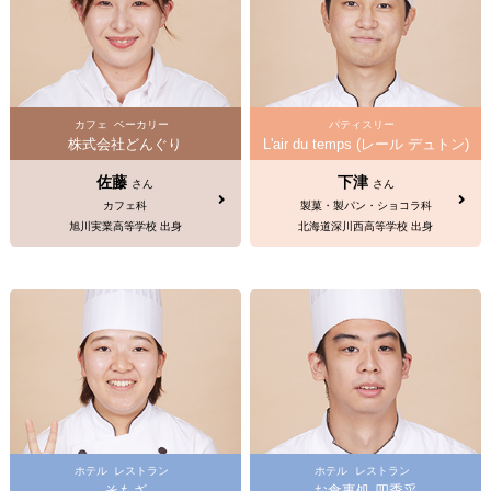
カフェ
ベーカリー
パティスリー
株式会社どんぐり
L'air du temps (レール デュトン)
佐藤
下津
さん
さん
カフェ科
製菓・製パン・ショコラ科
旭川実業高等学校 出身
北海道深川西高等学校 出身
ホテル
レストラン
ホテル
レストラン
そもざ
お食事処 四季采