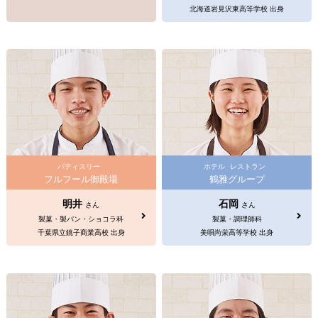
北海道岩見沢東高等学校 出身
パティスリー
ホテル
レストラン
フルフール御殿場
鶴雅グループ
明井
石岡
さん
さん
製菓・製パン・ショコラ科
製菓・調理師科
千葉県立銚子商業高校 出身
美唄尚栄高等学校 出身