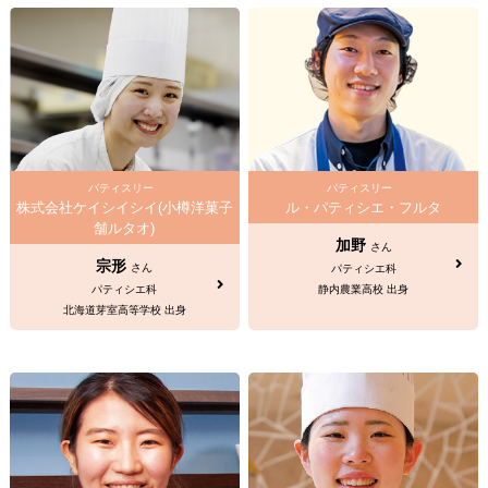
パティスリー
パティスリー
株式会社ケイシイシイ(小樽洋菓子
ル・パティシエ・フルタ
舗ルタオ)
加野
さん
宗形
さん
パティシエ科
パティシエ科
静内農業高校 出身
北海道芽室高等学校 出身