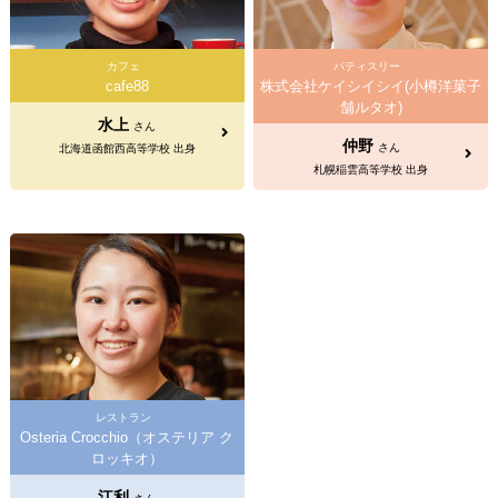
カフェ
パティスリー
cafe88
株式会社ケイシイシイ(小樽洋菓子
舗ルタオ)
水上
さん
仲野
さん
北海道函館西高等学校 出身
札幌稲雲高等学校 出身
レストラン
Osteria Crocchio（オステリア ク
ロッキオ）
江利