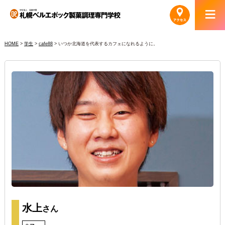
HOME
>
学生
>
cafe88
>
いつか北海道を代表するカフェになれるように。
水上
さん