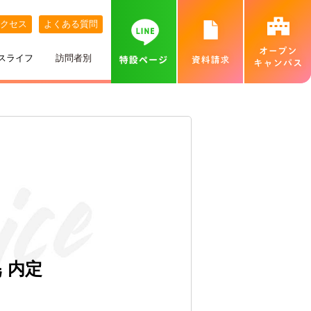
クセス
よくある質問
スライフ
訪問者別
講師紹介
めざす職業
ネット出願について
特待生制度
めざす資格
カバンの中身紹介
留学生の方へ
個別相談会（オンラインあり）
出身地別インタビュー
高校推薦入試
専門実践教育訓練給付金制度
就職実績
ベル生のこだわりきいてみた！
保護者の方へ
カフェ・スイーツ専科個別説明会（オンライン
あり）
ひとり暮らし
一般入試
卒業生インタビュー
札幌MAP
北海道外から入学をお考えの方へ
保護者説明会
施設・設備紹介
合理的配慮について
高等学校の先生へ
交通費補助
ベルズキッチン（学内店舗実習）
採用情報（職員・講師募集）
幌
内定
無料送迎バス
高等教育の修学支援新制度について
業界の方へ（求人票）