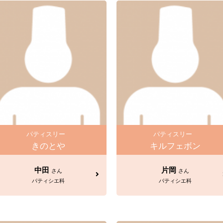
パティスリー
パティスリー
きのとや
キルフェボン
中田
片岡
さん
さん
パティシエ科
パティシエ科