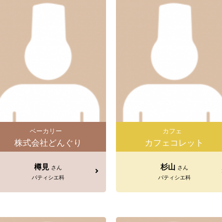
ベーカリー
カフェ
株式会社どんぐり
カフェコレット
樽見
杉山
さん
さん
パティシエ科
パティシエ科