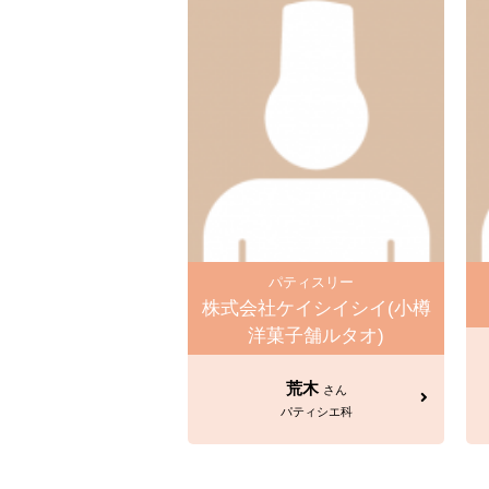
パティスリー
株式会社ケイシイシイ(小樽
洋菓子舗ルタオ)
荒木
さん
パティシエ科