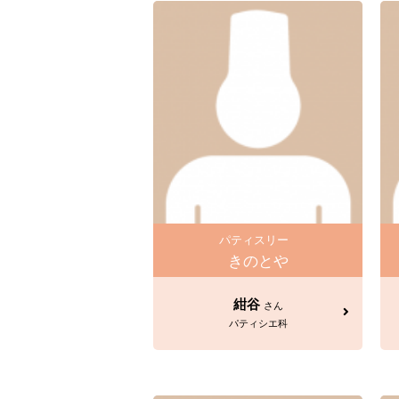
パティスリー
きのとや
紺谷
さん
パティシエ科