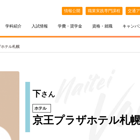
情報公開
職業実践専門課程
交通ア
学科紹介
入試情報
学費・奨学金
資格・就職
キャンパ
ザホテル札幌
下
さん
ホテル
ケジュール
BELLE×わたし
選抜（AO入試）
ポート
ポート
インオープンキャンパス
教える札幌ベルの魅力
・フリーター・大学生の方へ
特待生制度
出張オープンキャンパス
京王プラザホテル札
カフェ・スイーツ専科
3年間の学び