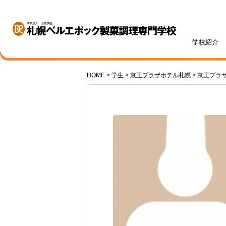
学校紹介
HOME
>
学生
>
京王プラザホテル札幌
>
京王プラ
学校紹介
学科・専攻紹介
入試情報
学費・奨学金
資格・就職
キャンパスライフ
訪問者別
オープンキャンパス
札幌ベル生のリアルボイス
年間ス
ベルエポックの学び
募集学科・定員
学費一覧
内定実績
高校1・2年生の方へ
体験授業メニュー
総合型
学費サ
就職サ
オンラ
先輩が
社会人
パティシエ科
調理師科