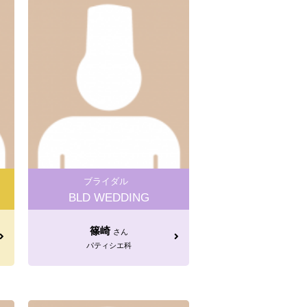
ブライダル
BLD WEDDING
篠崎
さん
パティシエ科