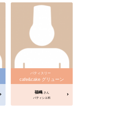
パティスリー
cafe&cake グリューン
福嶋
さん
パティシエ科