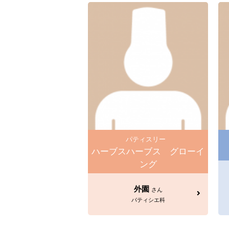
パティスリー
ハーブスハーブス グローイ
ング
外園
さん
パティシエ科