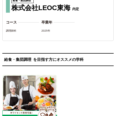
給食・集団調理
株式会社LEOC東海
内定
コース
卒業年
調理師科
2025年
給食・集団調理
を目指す方にオススメの学科