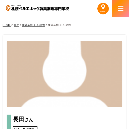
HOME
>
学生
>
株式会社LEOC東海
>
株式会社LEOC東海
長田
さん