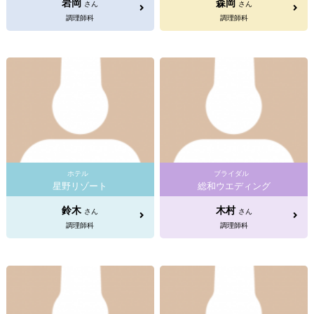
岩岡
森岡
さん
さん
調理師科
調理師科
ホテル
ブライダル
星野リゾート
総和ウエディング
鈴木
木村
さん
さん
調理師科
調理師科