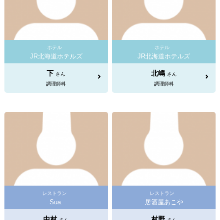
ホテル
ホテル
JR北海道ホテルズ
JR北海道ホテルズ
下
北嶋
さん
さん
調理師科
調理師科
レストラン
レストラン
Sua.
居酒屋あこや
中村
村野
さん
さん