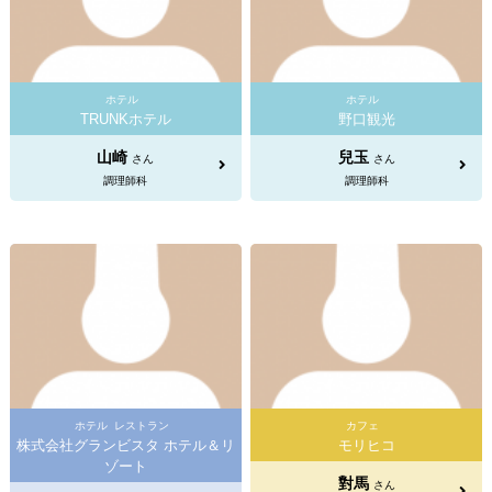
ホテル
ホテル
TRUNKホテル
野口観光
山崎
兒玉
さん
さん
調理師科
調理師科
ホテル
レストラン
カフェ
株式会社グランビスタ ホテル＆リ
モリヒコ
ゾート
對馬
さん