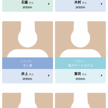
石森
木村
さん
さん
調理師科
調理師科
レストラン
ホテル
すし善
旭川アートホテル
井上
富田
さん
さん
調理師科
調理師科