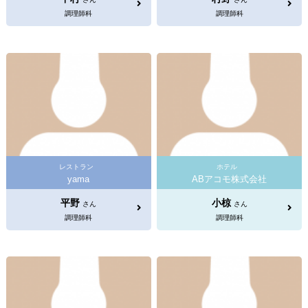
調理師科
調理師科
レストラン
ホテル
yama
ABアコモ株式会社
平野
小椋
さん
さん
調理師科
調理師科