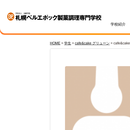
学校紹介
HOME
>
学生
>
cafe&cake グリューン
>
cafe&ca
学校紹介
学科・専攻紹介
入試情報
学費・奨学金
資格・就職
キャンパスライフ
訪問者別
オープンキャンパス
札幌ベル生のリアルボイス
年間ス
ベルエポックの学び
募集学科・定員
学費一覧
内定実績
高校1・2年生の方へ
体験授業メニュー
総合型
学費サ
就職サ
オンラ
先輩が
社会人
パティシエ科
調理師科