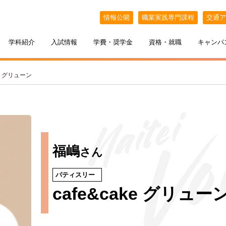
情報公開
職業実践専門課程
交通ア
学科紹介
入試情報
学費・奨学金
資格・就職
キャンパ
ke グリューン
福嶋
さん
パティスリー
ケジュール
BELLE×わたし
選抜（AO入試）
ポート
ポート
インオープンキャンパス
教える札幌ベルの魅力
・フリーター・大学生の方へ
特待生制度
出張オープンキャンパス
cafe&cake グリュー
カフェ・スイーツ専科
3年間の学び