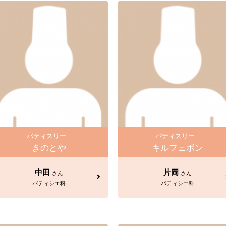
パティスリー
パティスリー
きのとや
キルフェボン
中田
片岡
さん
さん
パティシエ科
パティシエ科