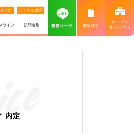
クセス
よくある質問
スライフ
訪問者別
講師紹介
めざす職業
ネット出願について
特待生制度
めざす資格
カバンの中身紹介
留学生の方へ
個別相談会（オンラインあり）
出身地別インタビュー
高校推薦入試
専門実践教育訓練給付金制度
就職実績
ベル生のこだわりきいてみた！
保護者の方へ
カフェ・スイーツ専科個別説明会（オンライン
あり）
ひとり暮らし
一般入試
卒業生インタビュー
札幌MAP
北海道外から入学をお考えの方へ
保護者説明会
施設・設備紹介
合理的配慮について
高等学校の先生へ
交通費補助
ベルズキッチン（学内店舗実習）
採用情報（職員・講師募集）
ン
内定
無料送迎バス
高等教育の修学支援新制度について
業界の方へ（求人票）