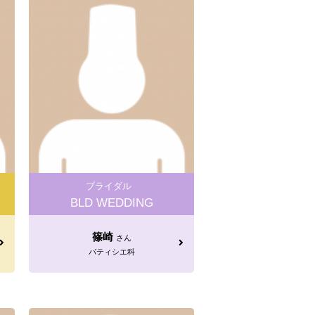
ブライダル
BLD WEDDING
篠崎
さん
パティシエ科