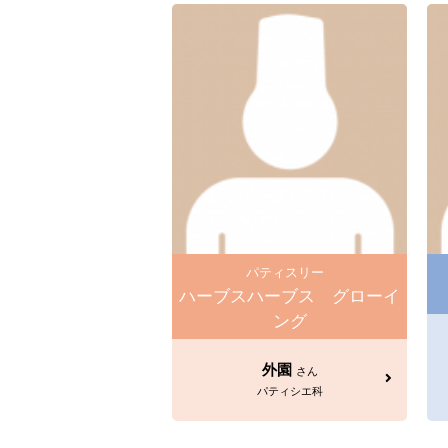
パティスリー
ハーブスハーブス グローイ
ング
外園
さん
パティシエ科