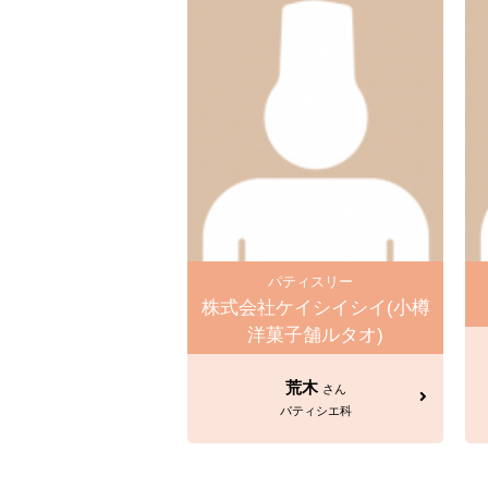
パティスリー
株式会社ケイシイシイ(小樽
洋菓子舗ルタオ)
荒木
さん
パティシエ科