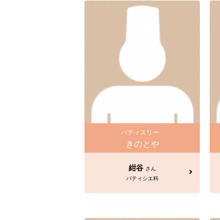
パティスリー
きのとや
紺谷
さん
パティシエ科