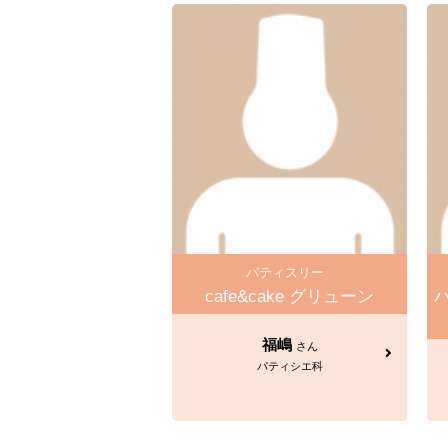
パティスリー
cafe&cake グリューン
福嶋
さん
パティシエ科