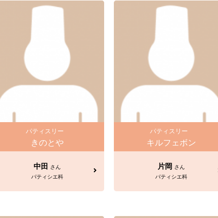
パティスリー
パティスリー
きのとや
キルフェボン
中田
片岡
さん
さん
パティシエ科
パティシエ科