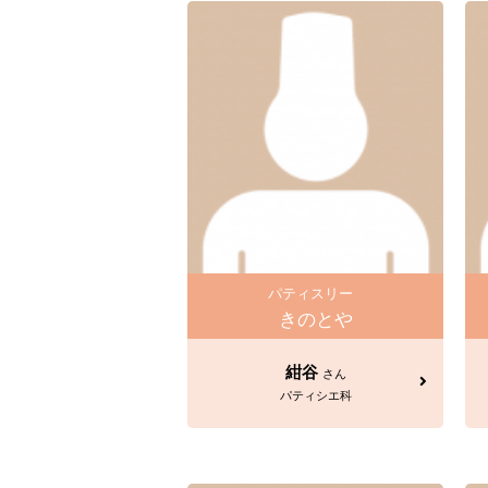
パティスリー
きのとや
紺谷
さん
パティシエ科