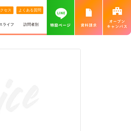
クセス
よくある質問
スライフ
訪問者別
講師紹介
めざす職業
ネット出願について
特待生制度
めざす資格
カバンの中身紹介
留学生の方へ
個別相談会（オンラインあり）
出身地別インタビュー
高校推薦入試
専門実践教育訓練給付金制度
就職実績
ベル生のこだわりきいてみた！
保護者の方へ
カフェ・スイーツ専科個別説明会（オンライン
あり）
ひとり暮らし
一般入試
卒業生インタビュー
札幌MAP
北海道外から入学をお考えの方へ
保護者説明会
施設・設備紹介
合理的配慮について
高等学校の先生へ
交通費補助
ベルズキッチン（学内店舗実習）
採用情報（職員・講師募集）
無料送迎バス
高等教育の修学支援新制度について
業界の方へ（求人票）