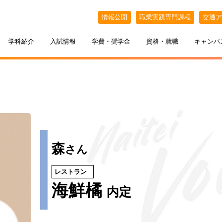
情報公開
職業実践専門課程
交通ア
学科紹介
入試情報
学費・奨学金
資格・就職
キャンパ
森
さん
レストラン
ケジュール
BELLE×わたし
選抜（AO入試）
ポート
ポート
インオープンキャンパス
教える札幌ベルの魅力
・フリーター・大学生の方へ
特待生制度
出張オープンキャンパス
海鮮橘
内定
カフェ・スイーツ専科
3年間の学び