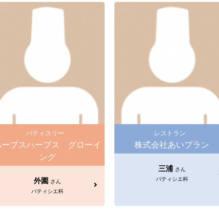
パティスリー
レストラン
ハーブスハーブス グローイ
株式会社あいプラン
ング
三浦
さん
パティシエ科
外園
さん
パティシエ科