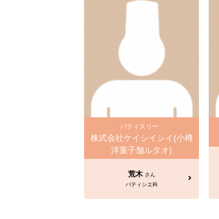
パティスリー
株式会社ケイシイシイ(小樽
洋菓子舗ルタオ)
荒木
さん
パティシエ科