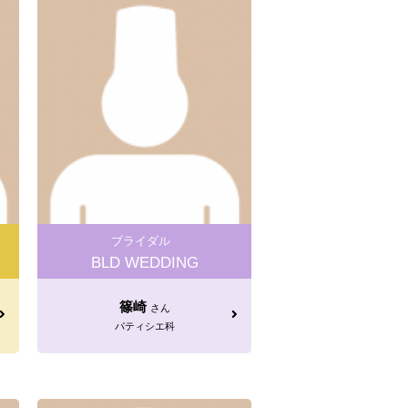
ブライダル
BLD WEDDING
篠崎
さん
パティシエ科