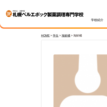
学校紹介
HOME
>
学生
>
海鮮橘
>
海鮮橘
学校紹介
学科・専攻紹介
入試情報
学費・奨学金
資格・就職
キャンパスライフ
訪問者別
オープンキャンパス
札幌ベル生のリアルボイス
年間ス
ベルエポックの学び
募集学科・定員
学費一覧
内定実績
高校1・2年生の方へ
体験授業メニュー
総合型
学費サ
就職サ
オンラ
先輩が
社会人
パティシエ科
調理師科