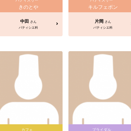
パティスリー
パティスリー
きのとや
キルフェボン
中田
片岡
さん
さん
パティシエ科
パティシエ科
カフェ
ブライダル