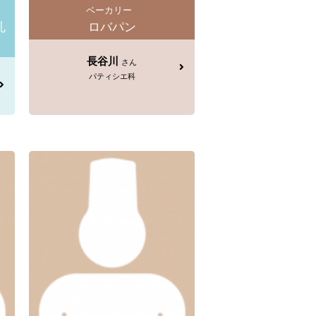
ベーカリー
札
ロバパン
長谷川
さん
パティシエ科