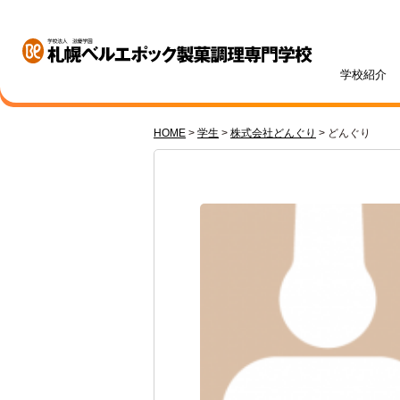
学校紹介
HOME
>
学生
>
株式会社どんぐり
>
どんぐり
学校紹介
学科・専攻紹介
入試情報
学費・奨学金
資格・就職
キャンパスライフ
訪問者別
オープンキャンパス
札幌ベル生のリアルボイス
年間ス
ベルエポックの学び
募集学科・定員
学費一覧
内定実績
高校1・2年生の方へ
体験授業メニュー
総合型
学費サ
就職サ
オンラ
先輩が
社会人
パティシエ科
調理師科