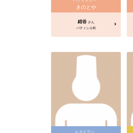
パティスリー
きのとや
紺谷
さん
パティシエ科
レストラン