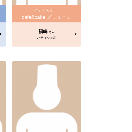
パティスリー
cafe&cake グリューン
福嶋
さん
パティシエ科