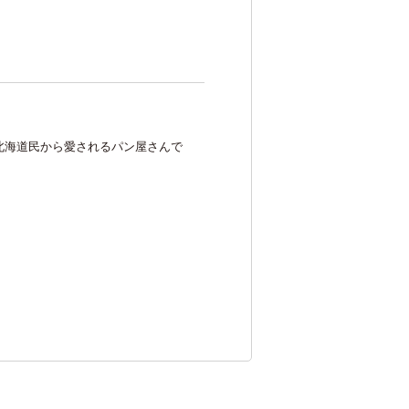
交通アクセス
卒業生の方へ
中学生の方へ
北海道民から愛されるパン屋さんで