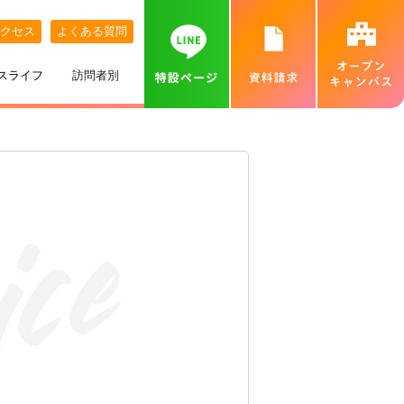
クセス
よくある質問
スライフ
訪問者別
講師紹介
めざす職業
ネット出願について
特待生制度
めざす資格
カバンの中身紹介
留学生の方へ
個別相談会（オンラインあり）
出身地別インタビュー
高校推薦入試
専門実践教育訓練給付金制度
就職実績
ベル生のこだわりきいてみた！
保護者の方へ
カフェ・スイーツ専科個別説明会（オンライン
あり）
ひとり暮らし
一般入試
卒業生インタビュー
札幌MAP
北海道外から入学をお考えの方へ
保護者説明会
施設・設備紹介
合理的配慮について
高等学校の先生へ
交通費補助
ベルズキッチン（学内店舗実習）
採用情報（職員・講師募集）
無料送迎バス
高等教育の修学支援新制度について
業界の方へ（求人票）