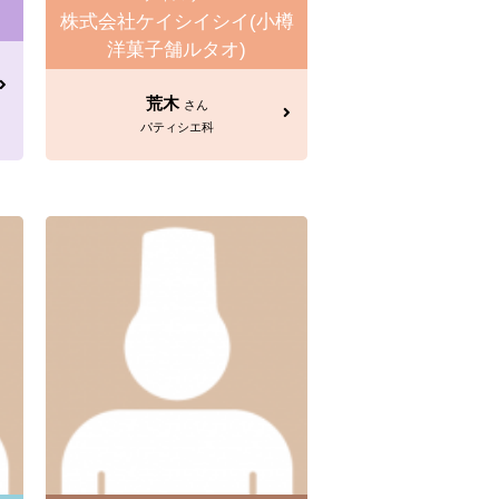
株式会社ケイシイシイ(小樽
洋菓子舗ルタオ)
荒木
さん
パティシエ科