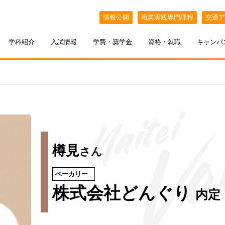
情報公開
職業実践専門課程
交通ア
学科紹介
入試情報
学費・奨学金
資格・就職
キャンパ
樽見
さん
ベーカリー
ケジュール
BELLE×わたし
選抜（AO入試）
ポート
ポート
インオープンキャンパス
教える札幌ベルの魅力
・フリーター・大学生の方へ
特待生制度
出張オープンキャンパス
株式会社どんぐり
内定
カフェ・スイーツ専科
3年間の学び