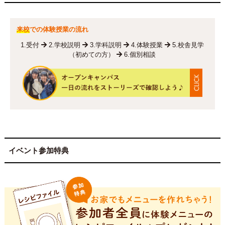
来校
での体験授業の流れ
1.受付
2.学校説明
3.学科説明
4.体験授業
5.校舎見学
（初めての方）
6.個別相談
イベント参加特典