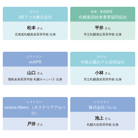
ホテル
給食・集団調理
ABアコモ株式会社
札幌集団給食事業協同組合
松本
平井
さん
さん
北海道札幌真栄高等学校 出身
市立札幌旭丘高等学校 出身
レストラン
ホテル
㈱APR
中島公園ホテル合同会社
山口
小林
さん
さん
飛鳥未来高等学校 札幌キャンパス 出身
市立札幌藻岩高等学校 出身
レストラン
レストラン
osteria Albero （オステリアアルベ
株式会社バレル
ロ）
池上
さん
戸井
さん
札幌大谷高等学校 出身