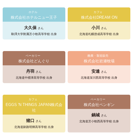
ホテル
カフェ
株式会社ホテルニュー王子
株式会社DREAM ON
大久保
小川
さん
さん
駒澤大学附属苫小牧高等学校 出身
北海道札幌啓成高等学校 出身
ベーカリー
酪農・製造販売
株式会社どんぐり
株式会社岩瀬牧場
丹羽
安達
さん
さん
北海道中標津高等学校 出身
北海道深川西高等学校 出身
カフェ
ベーカリー
EGGS 'N THINGS JAPAN株式会
株式会社ペンギン
社
鍋城
さん
猪口
さん
北海道苫小牧西高等学校 出身
北海道釧路明輝高等学校 出身