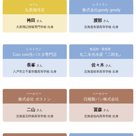
カフェ
レストラン
丸美珈琲店
株式会社goody goody
袴田
渡部
さん
さん
大原簿記情報専門学校 出身
北海道有朋高等学校 出身
レストラン
食品卸・製造業
Cosi cosi生パスタ専門店
丸二永光水産『二郎丸』
長峯
佐々木
さん
さん
八戸市立千葉学園高等学校 出身
北海道枝幸高等学校 出身
ベーカリー
ベーカリー
株式会社 ボストン
日糧製パン株式会社
二山
冨森
さん
さん
北海道石狩南高等学校 出身
北海道知内高等学校 出身