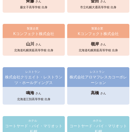
齊藤
金田
さん
さん
藤女子高等学校 出身
市立札幌大通高等学校 出身
製菓企業
製菓企業
Kコンフェクト株式会社
Kコンフェクト株式会社
山川
嶺岸
さん
さん
北海道札幌英藍高等学校 出身
北海道札幌英藍高等学校 出身
レストラン
レストラン
株式会社クリエイト・レストラン
株式会社アロマフレスカコーポレ
ツ・ホールディングス
ーション
鳴海
高橋
さん
さん
北海道江別高等学校 出身
ホテル
ホテル
コートヤード・バイ・マリオット
コートヤード・バイ・マリオット
札幌
札幌