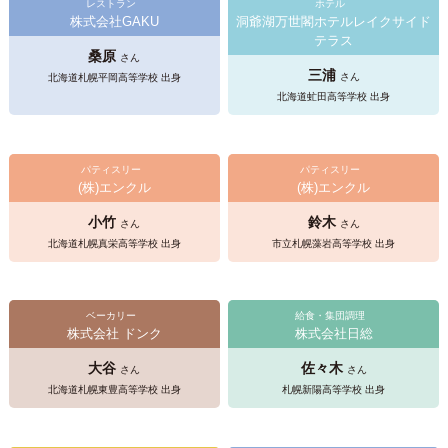
レストラン
ホテル
株式会社GAKU
洞爺湖万世閣ホテルレイクサイド
テラス
桑原
さん
三浦
さん
北海道札幌平岡高等学校 出身
北海道虻田高等学校 出身
パティスリー
パティスリー
(株)エンクル
(株)エンクル
小竹
鈴木
さん
さん
北海道札幌真栄高等学校 出身
市立札幌藻岩高等学校 出身
ベーカリー
給食・集団調理
株式会社 ドンク
株式会社日総
大谷
佐々木
さん
さん
北海道札幌東豊高等学校 出身
札幌新陽高等学校 出身