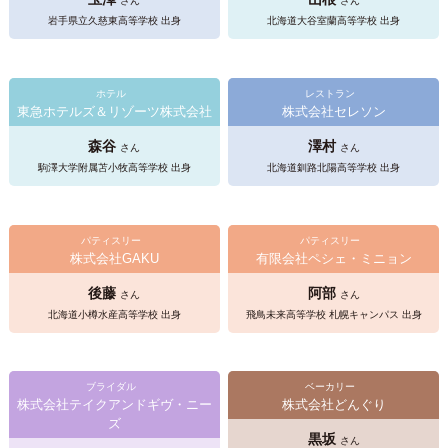
さん
さん
岩手県立久慈東高等学校 出身
北海道大谷室蘭高等学校 出身
ホテル
レストラン
東急ホテルズ＆リゾーツ株式会社
株式会社セレソン
森谷
澤村
さん
さん
駒澤大学附属苫小牧高等学校 出身
北海道釧路北陽高等学校 出身
パティスリー
パティスリー
株式会社GAKU
有限会社ペシェ・ミニョン
後藤
阿部
さん
さん
北海道小樽水産高等学校 出身
飛鳥未来高等学校 札幌キャンパス 出身
ブライダル
ベーカリー
株式会社テイクアンドギヴ・ニー
株式会社どんぐり
ズ
黒坂
さん