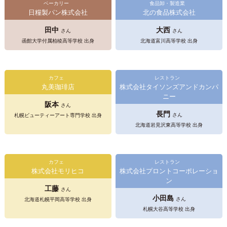
ベーカリー
食品卸・製造業
日糧製パン株式会社
北の食品株式会社
田中
大西
さん
さん
函館大学付属柏稜高等学校 出身
北海道富川高等学校 出身
カフェ
レストラン
丸美珈琲店
株式会社タイソンズアンドカンパ
ニー
阪本
さん
長門
さん
札幌ビューティーアート専門学校 出身
北海道岩見沢東高等学校 出身
カフェ
レストラン
株式会社モリヒコ
株式会社プロントコーポレーショ
ン
工藤
さん
小田島
さん
北海道札幌平岡高等学校 出身
札幌大谷高等学校 出身