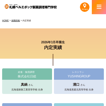
HOME
>
就職情報
> 内定実績
2026年3月卒業生
内定実績
給食・集団調理
レストラン
株式会社日総
YUSHINGROUP
真鍋
溝口
さん
さん
北海道釧路工業高等学校 出身
北海道恵庭北高等学校 出身