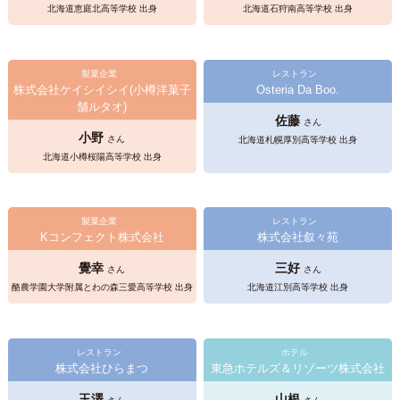
北海道恵庭北高等学校 出身
北海道石狩南高等学校 出身
製菓企業
レストラン
株式会社ケイシイシイ(小樽洋菓子
Osteria Da Boo.
舗ルタオ)
佐藤
さん
小野
さん
北海道札幌厚別高等学校 出身
北海道小樽桜陽高等学校 出身
製菓企業
レストラン
Kコンフェクト株式会社
株式会社叙々苑
覺幸
三好
さん
さん
酪農学園大学附属とわの森三愛高等学校 出身
北海道江別高等学校 出身
レストラン
ホテル
株式会社ひらまつ
東急ホテルズ＆リゾーツ株式会社
玉澤
山根