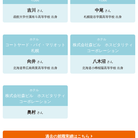
吉川
中尾
さん
さん
函館大学付属有斗高等学校 出身
札幌龍谷学園高等学校 出身
ホテル
ホテル
コートヤード・バイ・マリオット
株式会社森ビル ホスピタリティ
札幌
コーポレーション
向井
八木沼
さん
さん
北海道帯広南商業高等学校 出身
北海道小樽桜陽高等学校 出身
ホテル
株式会社森ビル ホスピタリティ
コーポレーション
奥村
さん
過去の就職実績はこちら