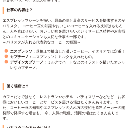
世界第４位。今、人気の仕事です。
仕事の内容は？
エスプレッソマシーンを扱い、最高の味と最高のサービスを提供するのが
バリスタ。 コーヒー豆の知識やおいしいコーヒーを入れる技術はもちろ
ん、人を喜ばせたい、おいしい味を届けたいというサービス精神やお客様
とのコミュニケーションも大切な仕事の一部です。
～バリスタが入れる代表的なコーヒーの種類～
エスプレッソ
：蒸気圧で抽出した濃いコーヒー。イタリアでは定番！
カプチーノ
：エスプレッソにミルクを入れたもの。
デザインカプチーノ
：ミルクでハートなどのイラストを描いたオシャ
レなカプチーノ。
働く場所は？
カフェだけではなく、レストランやホテル、パティスリーなどなど、お客
様においしいコーヒーとサービスを届ける場はたくさんあります。 ま
た、コーヒー豆の知識やエスプレッソの入れ方の技術を飲料メーカーの開
発部で発揮する場合も。 今、人気の職種、活躍の場はたくさんありま
す。
バリスタになるためには？