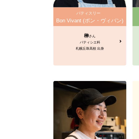
パティスリー
Bon Vivant (ボン・ヴィバン)
榊
さん
パティシエ科
札幌丘珠高校 出身