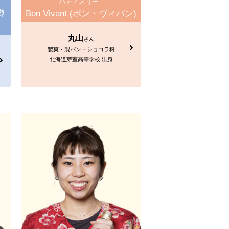
パティスリー
樽
Bon Vivant (ボン・ヴィバン)
丸山
さん
製菓・製パン・ショコラ科
北海道芽室高等学校 出身