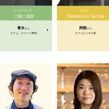
ケータリング
カフェ
ご縁に感謝
Gelateria La Tazzina
青木
阿部
さん
さん
カフェ・スイーツ専科
カフェビジネス科