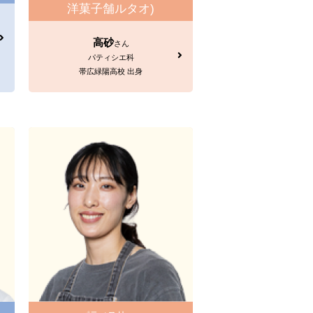
洋菓子舗ルタオ)
高砂
さん
パティシエ科
帯広緑陽高校 出身