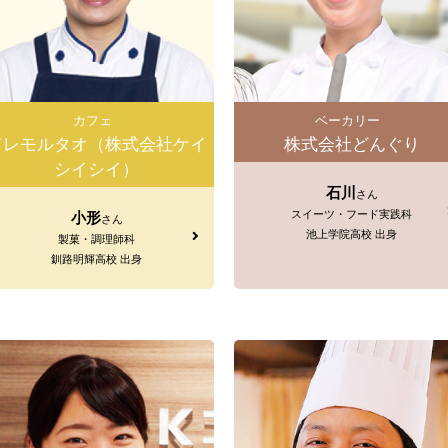
カフェ
ベーカリー
ドレモルタオ（株式会社ケイ
株式会社どんぐり
シイシイ）
石川
さん
スイーツ・フード実践科
小形
さん
池上学院高校 出身
製菓・調理師科
釧路明輝高校 出身