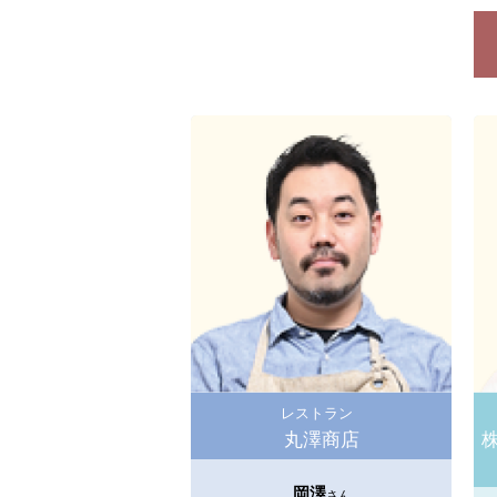
レストラン
丸澤商店
岡澤
さん