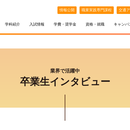
情報公開
職業実践専門課程
交通ア
学科紹介
入試情報
学費・奨学金
資格・就職
キャンパ
業界で活躍中
卒業生インタビュー
ケジュール
BELLE×わたし
選抜（AO入試）
ポート
ポート
インオープンキャンパス
教える札幌ベルの魅力
・フリーター・大学生の方へ
特待生制度
出張オープンキャンパス
カフェ・スイーツ専科
3年間の学び