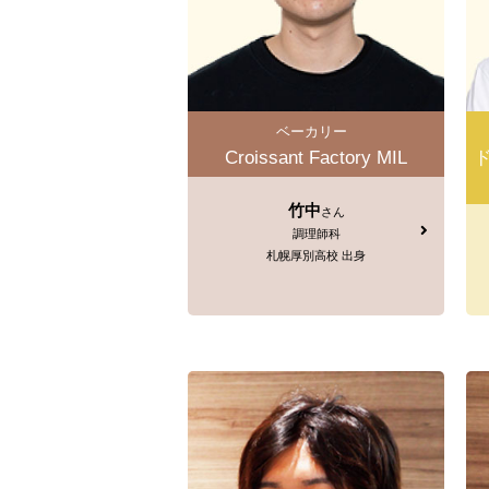
ベーカリー
Croissant Factory MIL
竹中
さん
調理師科
札幌厚別高校 出身