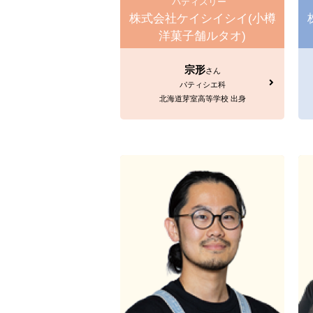
パティスリー
株式会社ケイシイシイ(小樽
洋菓子舗ルタオ)
宗形
さん
パティシエ科
北海道芽室高等学校 出身