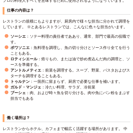
プロの料理人すべてを意味するために使用されるようになっています。
仕事の内容は？
レストランの規模にもよりますが、厨房内で様々な担当に分かれて調理を
しています。 ※とあるレストランでは、こんなに色々な担当がいます。
ソーシエ
：ソテー料理の責任者でああり、通常、部門で最高の役職で
す。
ポワソニエ
：魚料理を調理し、魚の切り分けとソース作り全てを行う
こともある。
ロティシエール
：焙りもの、または油で炒め煮込んだ肉の調理と、ソ
ースを準備する。
アントルメティエ
：前菜を調理する。スープ、野菜、パスタおよびス
ターチを調理することもある。
トゥルナン
：一箇所に留まらず、厨房で必要な仕事を補います。
ガルド・マンジェ
：冷たい料理、サラダ、冷前菜
ブーシェ
：肉、および時々魚を切り分ける。肉や魚にパン粉をまぶす
担当でもある
働く場所は？
レストランからホテル、カフェまで幅広く活躍する場所があります。 中