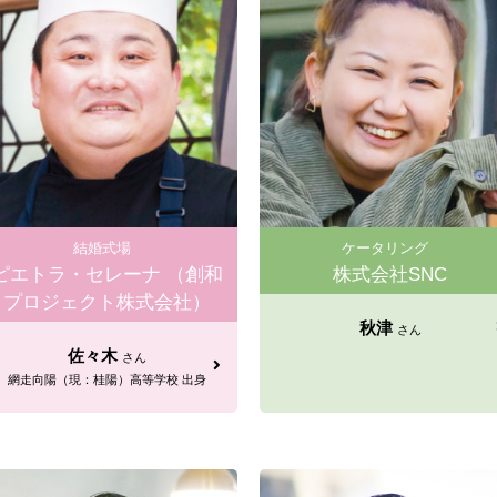
結婚式場
ケータリング
ピエトラ・セレーナ （創和
株式会社SNC
プロジェクト株式会社）
秋津
さん
佐々木
さん
網走向陽（現：桂陽）高等学校 出身