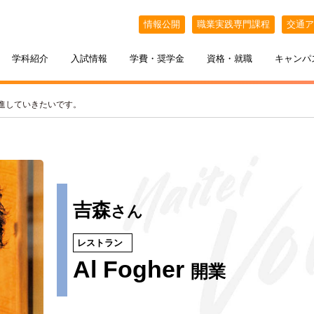
情報公開
職業実践専門課程
交通ア
学科紹介
入試情報
学費・奨学金
資格・就職
キャンパ
進していきたいです。
吉森
さん
レストラン
ケジュール
BELLE×わたし
選抜（AO入試）
ポート
ポート
インオープンキャンパス
教える札幌ベルの魅力
・フリーター・大学生の方へ
特待生制度
出張オープンキャンパス
Al Fogher
開業
カフェ・スイーツ専科
3年間の学び