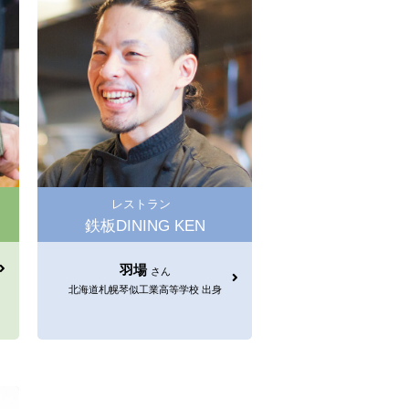
レストラン
鉄板DINING KEN
羽場
さん
北海道札幌琴似工業高等学校 出身