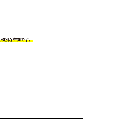
交通アクセス
卒業生の方へ
中学生の方へ
と特別な空間です。