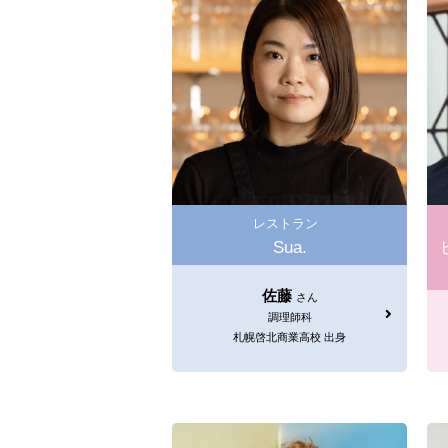
レストラン
Sua.
佐藤
さん
調理師科
札幌啓北商業高校 出身