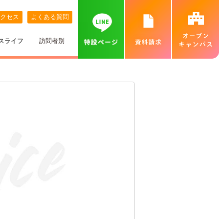
クセス
よくある質問
スライフ
訪問者別
講師紹介
めざす職業
ネット出願について
特待生制度
めざす資格
カバンの中身紹介
留学生の方へ
個別相談会（オンラインあり）
出身地別インタビュー
高校推薦入試
専門実践教育訓練給付金制度
就職実績
ベル生のこだわりきいてみた！
保護者の方へ
カフェ・スイーツ専科個別説明会（オンライン
あり）
ひとり暮らし
一般入試
卒業生インタビュー
札幌MAP
北海道外から入学をお考えの方へ
保護者説明会
施設・設備紹介
合理的配慮について
高等学校の先生へ
交通費補助
ベルズキッチン（学内店舗実習）
採用情報（職員・講師募集）
無料送迎バス
高等教育の修学支援新制度について
業界の方へ（求人票）