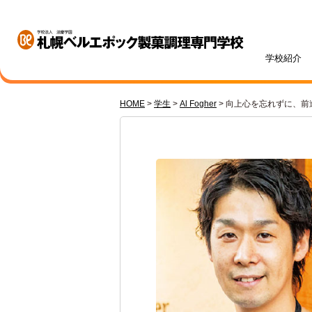
学校紹介
HOME
>
学生
>
Al Fogher
>
向上心を忘れずに、前
学校紹介
学科・専攻紹介
入試情報
学費・奨学金
資格・就職
キャンパスライフ
訪問者別
オープンキャンパス
札幌ベル生のリアルボイス
年間ス
ベルエポックの学び
募集学科・定員
学費一覧
内定実績
高校1・2年生の方へ
体験授業メニュー
総合型
学費サ
就職サ
オンラ
先輩が
社会人
パティシエ科
調理師科