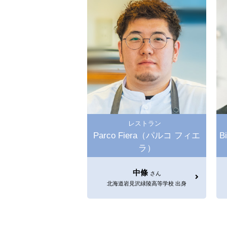
レストラン
Parco Fiera（パルコ フィエ
B
ラ）
中條
さん
北海道岩見沢緑陵高等学校 出身