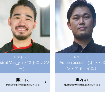
レストラン
レストラン
istrot Vas_y（ビストロ バジ
Au bon accueil（オウ・
ー）
ン・アキュイユ）
藤井
堀内
さん
さん
北海道士別翔雲高等学校 出身
北星学園大学附属高等学校 出身