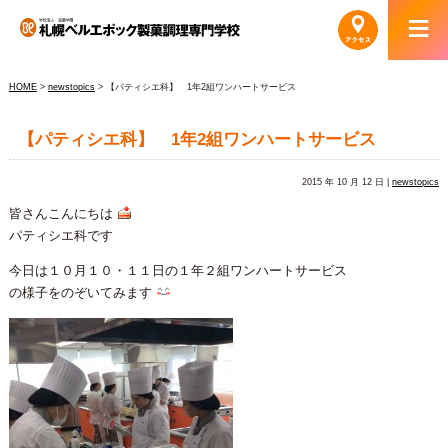
HOME
>
newstopics
> 【パティシエ科】 1年2組ワンハートサービス
【パティシエ科】 1年2組ワンハートサービス
2015 年 10 月 12 日 |
newstopics
皆さんこんにちは
パティシエ科です
今日は１０月１０・１１日の１年２組ワンハートサービス
の様子をのぞいてみます