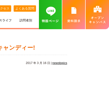
クセス
よくある質問
スライフ
訪問者別
講師紹介
めざす職業
ネット出願について
特待生制度
めざす資格
カバンの中身紹介
留学生の方へ
個別相談会（オンラインあり）
ャンディー!
出身地別インタビュー
高校推薦入試
専門実践教育訓練給付金制度
就職実績
ベル生のこだわりきいてみた！
保護者の方へ
カフェ・スイーツ専科個別説明会（オンライン
あり）
2017 年 3 月 16 日 |
newstopics
ひとり暮らし
一般入試
卒業生インタビュー
札幌MAP
北海道外から入学をお考えの方へ
保護者説明会
施設・設備紹介
合理的配慮について
高等学校の先生へ
交通費補助
ベルズキッチン（学内店舗実習）
採用情報（職員・講師募集）
無料送迎バス
高等教育の修学支援新制度について
業界の方へ（求人票）