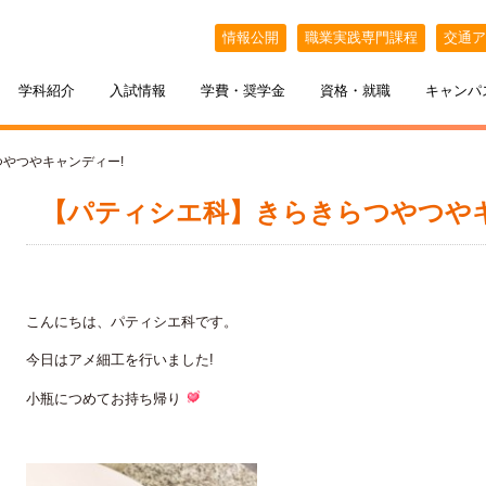
情報公開
職業実践専門課程
交通ア
学科紹介
入試情報
学費・奨学金
資格・就職
キャンパ
つやつやキャンディー!
【パティシエ科】きらきらつやつやキ
こんにちは、パティシエ科です。
今日はアメ細工を行いました!
ケジュール
BELLE×わたし
選抜（AO入試）
ポート
ポート
インオープンキャンパス
教える札幌ベルの魅力
・フリーター・大学生の方へ
特待生制度
出張オープンキャンパス
小瓶につめてお持ち帰り
カフェ・スイーツ専科
3年間の学び