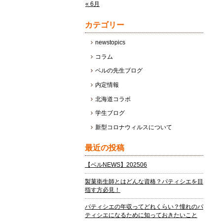
« 6月
カテゴリー
newstopics
コラム
ベルの先生ブログ
内定情報
北海道コラボ
学生ブログ
新型コロナウィルスについて
最近の投稿
【ベルNEWS】202506
製菓衛生師とはどんな資格？パティシエを目
指す方必見！
パティシエの年収ってどれくらい？憧れのパ
ティシエになるために知っておきたいこと