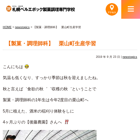
HOME
>
newstopics
> 【製菓・調理師科】 栗山町生産学習
【製菓・調理師科】 栗山町生産学習
2019 年 9 月 23 日 |
newstopics
こんにちは
気温も低くなり、すっかり季節は秋を迎えましたね。
秋と言えば゛食欲の秋゛゛収穫の秋゛ということで
製菓・調理師科の1年生は今年2度目の栗山町へ
5月に植えた、酒米の稲刈り体験をしに
4ヶ月ぶりの【後藤農園】さんへ