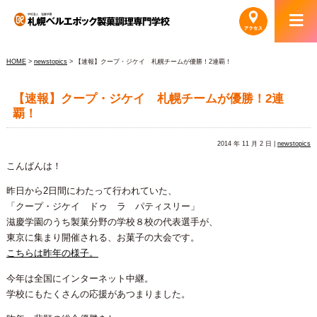
HOME
>
newstopics
> 【速報】クープ・ジケイ 札幌チームが優勝！2連覇！
【速報】クープ・ジケイ 札幌チームが優勝！2連
覇！
2014 年 11 月 2 日 |
newstopics
こんばんは！
昨日から2日間にわたって行われていた、
「クープ・ジケイ ドゥ ラ パティスリー」
滋慶学園のうち製菓分野の学校８校の代表選手が、
東京に集まり開催される、お菓子の大会です。
こちらは昨年の様子。
今年は全国にインターネット中継。
学校にもたくさんの応援があつまりました。