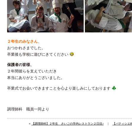
２年生のみなさん
、
おつかれさまでした。
卒業後も学校に遊びにきてください
保護者の皆様、
２年間彼らを支えていただき
本当にありがとうございました。
卒業式でお会いできますことを心より楽しみにしております
調理師科 職員一同より
«
【調理師科】２年生 さいごの学内レストラン２日目♪
｜
【パティシエ