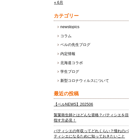
« 6月
カテゴリー
newstopics
コラム
ベルの先生ブログ
内定情報
北海道コラボ
学生ブログ
新型コロナウィルスについて
最近の投稿
【ベルNEWS】202506
製菓衛生師とはどんな資格？パティシエを目
指す方必見！
パティシエの年収ってどれくらい？憧れのパ
ティシエになるために知っておきたいこと