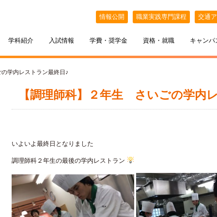
情報公開
職業実践専門課程
交通ア
学科紹介
入試情報
学費・奨学金
資格・就職
キャンパ
ごの学内レストラン最終日♪
【調理師科】２年生 さいごの学内レ
いよいよ最終日となりました
調理師科２年生の最後の学内レストラン
ケジュール
BELLE×わたし
選抜（AO入試）
ポート
ポート
インオープンキャンパス
教える札幌ベルの魅力
・フリーター・大学生の方へ
特待生制度
出張オープンキャンパス
カフェ・スイーツ専科
3年間の学び