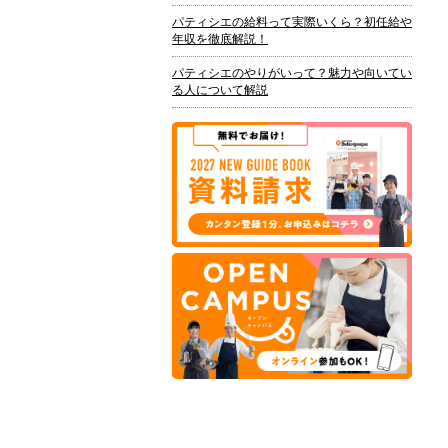
パティシエの給料って実際いくら？初任給や
年収を徹底解説！
パティシエのやりがいって？魅力や向いてい
る人について解説