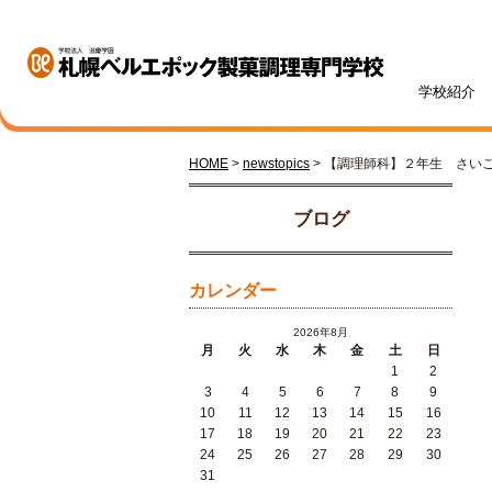
学校紹介
HOME
>
newstopics
> 【調理師科】２年生 さい
学校紹介
学科・専攻紹介
入試情報
学費・奨学金
資格・就職
キャンパスライフ
訪問者別
オープンキャンパス
ブログ
カレンダー
2026年8月
月
火
水
木
金
土
日
1
2
札幌ベル生のリアルボイス
年間ス
3
4
5
6
7
8
9
ベルエポックの学び
募集学科・定員
学費一覧
内定実績
高校1・2年生の方へ
体験授業メニュー
総合型
学費サ
就職サ
オンラ
先輩が
社会人
10
11
12
13
14
15
16
パティシエ科
調理師科
17
18
19
20
21
22
23
24
25
26
27
28
29
30
31