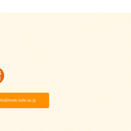
nfo@foods.belle.ac.jp