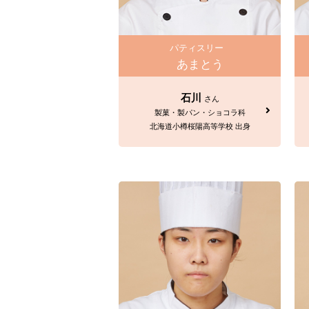
パティスリー
あまとう
石川
さん
製菓・製パン・ショコラ科
北海道小樽桜陽高等学校 出身