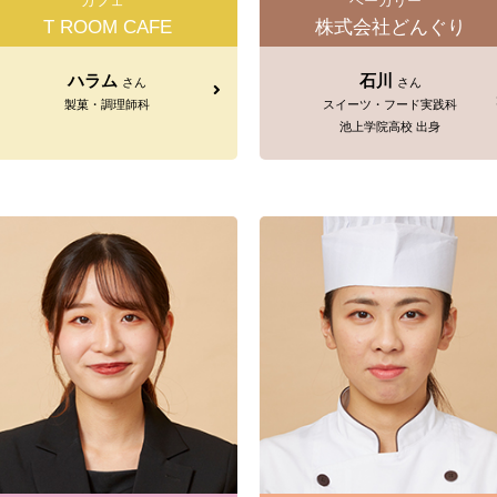
カフェ
ベーカリー
T ROOM CAFE
株式会社どんぐり
ハラム
石川
さん
さん
製菓・調理師科
スイーツ・フード実践科
池上学院高校 出身