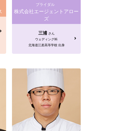
ブライダル
ス
株式会社エージェントアロー
ズ
三浦
さん
ウェディング科
北海道江差高等学校 出身