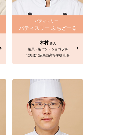
パティスリー
パティスリー ぷちどーる
木村
さん
製菓・製パン・ショコラ科
北海道北広島西高等学校 出身