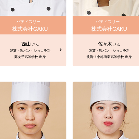
パティスリー
パティスリー
株式会社GAKU
株式会社GAKU
西山
佐々木
さん
さん
製菓・製パン・ショコラ科
製菓・製パン・ショコラ科
藤女子高等学校 出身
北海道小樽商業高等学校 出身