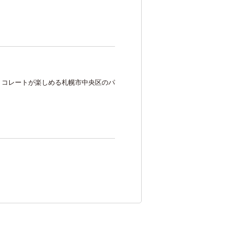
交通アクセス
卒業生の方へ
中学生の方へ
チョコレートが楽しめる札幌市中央区のパ