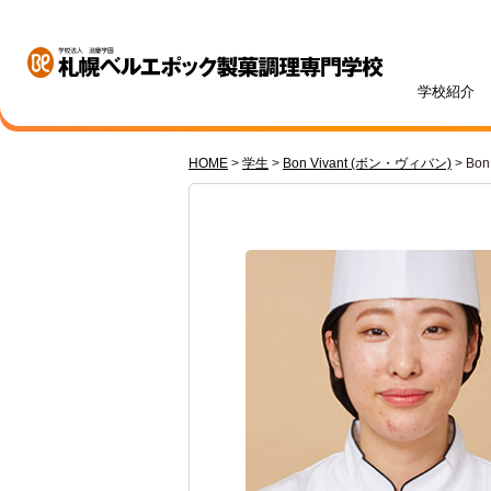
学校紹介
HOME
>
学生
>
Bon Vivant (ボン・ヴィバン)
>
Bo
学校紹介
学科・専攻紹介
入試情報
学費・奨学金
資格・就職
キャンパスライフ
訪問者別
オープンキャンパス
札幌ベル生のリアルボイス
年間ス
ベルエポックの学び
募集学科・定員
学費一覧
内定実績
高校1・2年生の方へ
体験授業メニュー
総合型
学費サ
就職サ
オンラ
先輩が
社会人
パティシエ科
調理師科