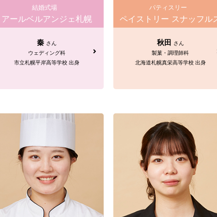
結婚式場
パティスリー
アールベルアンジェ札幌
ペイストリー スナッフル
秦
秋田
さん
さん
ウェディング科
製菓・調理師科
市立札幌平岸高等学校 出身
北海道札幌真栄高等学校 出身