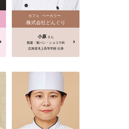
カフェ
ベーカリー
株式会社どんぐり
小原
さん
製菓・製パン・ショコラ科
北海道滝上高等学校 出身