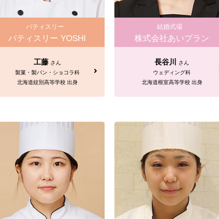
パティスリー
結婚式場
パティスリー YOSHI
株式会社あいプラン
工藤
長谷川
さん
さん
製菓・製パン・ショコラ科
ウェディング科
北海道紋別高等学校 出身
北海道根室高等学校 出身