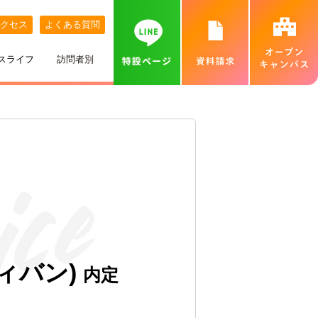
クセス
よくある質問
スライフ
訪問者別
講師紹介
めざす職業
ネット出願について
特待生制度
めざす資格
カバンの中身紹介
留学生の方へ
個別相談会（オンラインあり）
出身地別インタビュー
高校推薦入試
専門実践教育訓練給付金制度
就職実績
ベル生のこだわりきいてみた！
保護者の方へ
カフェ・スイーツ専科個別説明会（オンライン
あり）
ひとり暮らし
一般入試
卒業生インタビュー
札幌MAP
北海道外から入学をお考えの方へ
保護者説明会
施設・設備紹介
合理的配慮について
高等学校の先生へ
交通費補助
ベルズキッチン（学内店舗実習）
採用情報（職員・講師募集）
ヴィバン)
内定
無料送迎バス
高等教育の修学支援新制度について
業界の方へ（求人票）