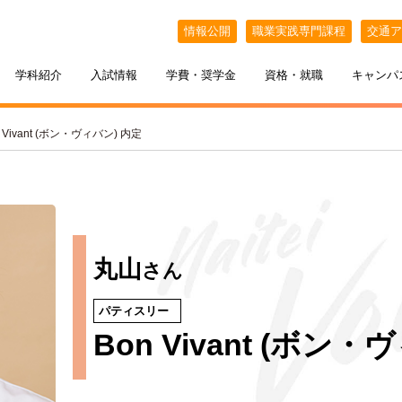
情報公開
職業実践専門課程
交通ア
学科紹介
入試情報
学費・奨学金
資格・就職
キャンパ
n Vivant (ボン・ヴィバン) 内定
丸山
さん
パティスリー
ケジュール
BELLE×わたし
選抜（AO入試）
ポート
ポート
インオープンキャンパス
教える札幌ベルの魅力
・フリーター・大学生の方へ
特待生制度
出張オープンキャンパス
Bon Vivant (ボン・
カフェ・スイーツ専科
3年間の学び