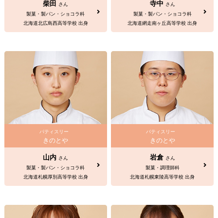
柴田
寺中
さん
さん
製菓・製パン・ショコラ科
製菓・製パン・ショコラ科
北海道北広島西高等学校 出身
北海道網走南ヶ丘高等学校 出身
パティスリー
パティスリー
きのとや
きのとや
山内
岩倉
さん
さん
製菓・製パン・ショコラ科
製菓・調理師科
北海道札幌厚別高等学校 出身
北海道札幌東陵高等学校 出身