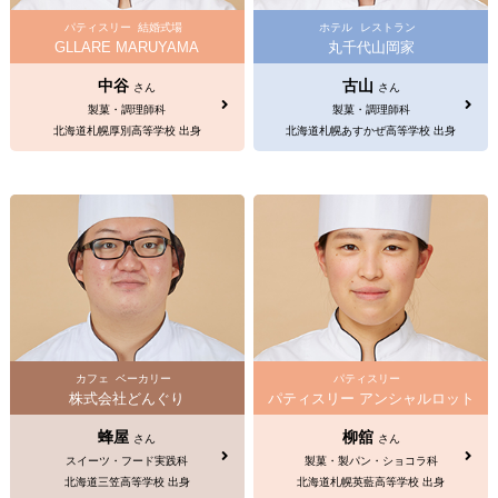
パティスリー
結婚式場
ホテル
レストラン
GLLARE MARUYAMA
丸千代山岡家
中谷
古山
さん
さん
製菓・調理師科
製菓・調理師科
北海道札幌厚別高等学校 出身
北海道札幌あすかぜ高等学校 出身
カフェ
ベーカリー
パティスリー
株式会社どんぐり
パティスリー アンシャルロット
蜂屋
柳舘
さん
さん
スイーツ・フード実践科
製菓・製パン・ショコラ科
北海道三笠高等学校 出身
北海道札幌英藍高等学校 出身