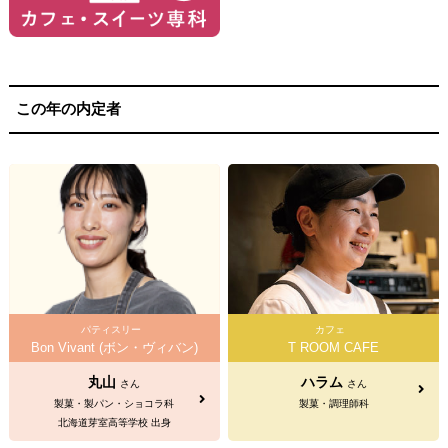
この年の内定者
パティスリー
カフェ
Bon Vivant (ボン・ヴィバン)
T ROOM CAFE
丸山
ハラム
さん
さん
製菓・製パン・ショコラ科
製菓・調理師科
北海道芽室高等学校 出身