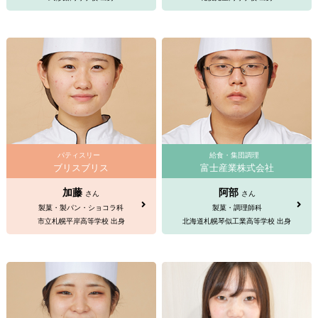
パティスリー
給食・集団調理
ブリスブリス
富士産業株式会社
加藤
阿部
さん
さん
製菓・製パン・ショコラ科
製菓・調理師科
市立札幌平岸高等学校 出身
北海道札幌琴似工業高等学校 出身