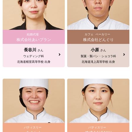
結婚式場
カフェ
ベーカリー
株式会社あいプラン
株式会社どんぐり
長谷川
小原
さん
さん
ウェディング科
製菓・製パン・ショコラ科
北海道根室高等学校 出身
北海道滝上高等学校 出身
パティスリー
パティスリー