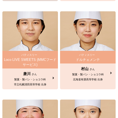
パティスリー
パティスリー
Loco LIVE SWEETS (MMCフード
ドルチェメンテ
サービス)
村山
さん
唐川
さん
製菓・製パン・ショコラ科
製菓・製パン・ショコラ科
北海道有朋高等学校 出身
市立札幌清田高等学校 出身