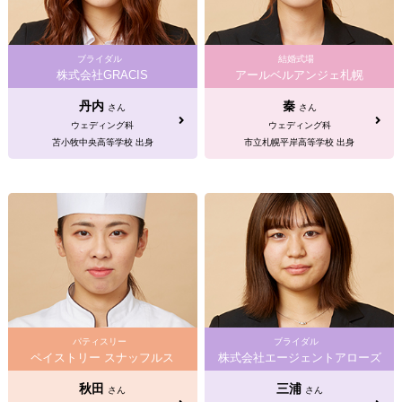
ブライダル
結婚式場
株式会社GRACIS
アールベルアンジェ札幌
丹内
秦
さん
さん
ウェディング科
ウェディング科
苫小牧中央高等学校 出身
市立札幌平岸高等学校 出身
パティスリー
ブライダル
ペイストリー スナッフルス
株式会社エージェントアローズ
秋田
三浦
さん
さん