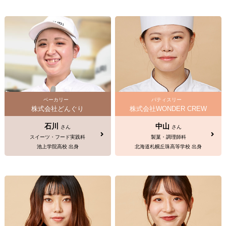
ベーカリー
パティスリー
株式会社どんぐり
株式会社WONDER CREW
石川
中山
さん
さん
スイーツ・フード実践科
製菓・調理師科
池上学院高校 出身
北海道札幌丘珠高等学校 出身