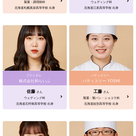
製菓・調理師科
ウェディング科
北海道札幌真栄高等学校 出身
北海道江差高等学校 出身
ブライダル
パティスリー
株式会社和らいふ
パティスリー YOSHI
佐藤
工藤
さん
さん
ウェディング科
製菓・製パン・ショコラ科
北海道石狩南高等学校 出身
北海道紋別高等学校 出身