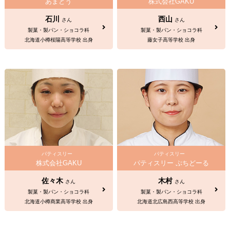
あまとう
株式会社GAKU
石川
西山
さん
さん
製菓・製パン・ショコラ科
製菓・製パン・ショコラ科
北海道小樽桜陽高等学校 出身
藤女子高等学校 出身
パティスリー
パティスリー
株式会社GAKU
パティスリー ぷちどーる
佐々木
木村
さん
さん
製菓・製パン・ショコラ科
製菓・製パン・ショコラ科
北海道小樽商業高等学校 出身
北海道北広島西高等学校 出身