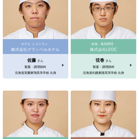
ホテル
レストラン
給食・集団調理
株式会社グランベルホテル
株式会社LEOC
佐藤
弦巻
さん
さん
製菓・調理師科
製菓・調理師科
北海道室蘭東翔高等学校 出身
北海道札幌東陵高等学校 出身