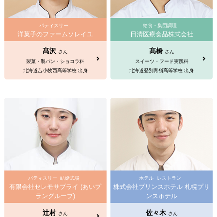
パティスリー
給食・集団調理
洋菓子のファームソレイユ
日清医療食品株式会社
髙沢
髙橋
さん
さん
製菓・製パン・ショコラ科
スイーツ・フード実践科
北海道苫小牧西高等学校 出身
北海道登別青嶺高等学校 出身
パティスリー
結婚式場
ホテル
レストラン
有限会社セレモサプライ (あいプ
株式会社プリンスホテル 札幌プリ
ラングループ)
ンスホテル
辻村
佐々木
さん
さん