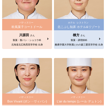
パティスリー
ホテル
レストラン
欧風菓子コートドール
北こぶし知床 ホテル&リゾート
川原田
棟方
さん
さん
製菓・製パン・ショコラ科
製菓・調理師科
北海道北広島西高等学校 出身
酪農学園大学附属とわの森三愛高等学校 出身
パティスリー
パティスリー
Bon Vivant (ボン・ヴィバン)
L'air du temps (レール デュトン)