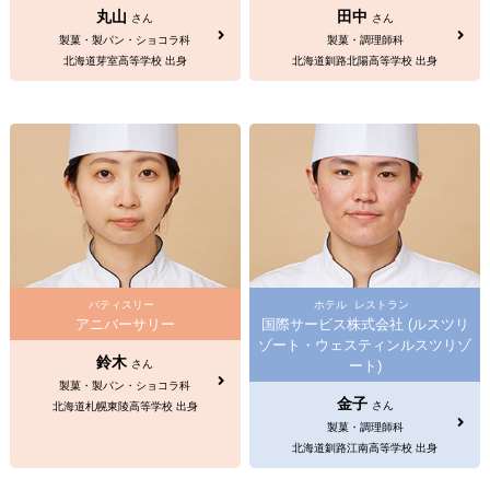
丸山
田中
さん
さん
製菓・製パン・ショコラ科
製菓・調理師科
北海道芽室高等学校 出身
北海道釧路北陽高等学校 出身
パティスリー
ホテル
レストラン
アニバーサリー
国際サービス株式会社 (ルスツリ
ゾート・ウェスティンルスツリゾ
鈴木
さん
ート)
製菓・製パン・ショコラ科
金子
さん
北海道札幌東陵高等学校 出身
製菓・調理師科
北海道釧路江南高等学校 出身