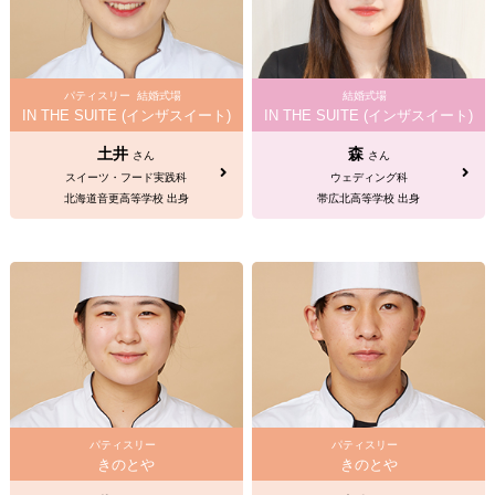
パティスリー
結婚式場
結婚式場
IN THE SUITE (インザスイート)
IN THE SUITE (インザスイート)
土井
森
さん
さん
スイーツ・フード実践科
ウェディング科
北海道音更高等学校 出身
帯広北高等学校 出身
パティスリー
パティスリー
きのとや
きのとや