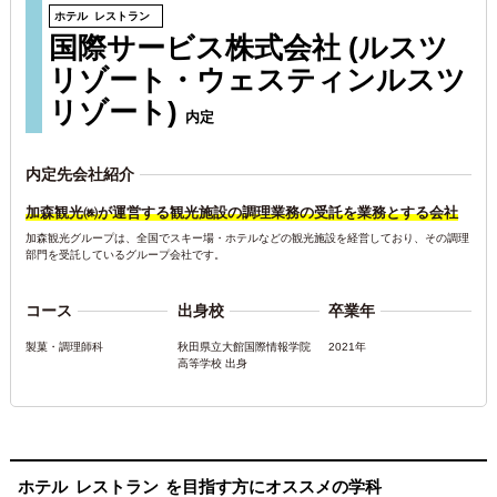
ホテル
レストラン
国際サービス株式会社 (ルスツ
リゾート・ウェスティンルスツ
リゾート)
内定
内定先会社紹介
加森観光㈱が運営する観光施設の調理業務の受託を業務とする会社
加森観光グループは、全国でスキー場・ホテルなどの観光施設を経営しており、その調理
部門を受託しているグループ会社です。
コース
出身校
卒業年
製菓・調理師科
秋田県立大館国際情報学院
2021年
高等学校 出身
ホテル
レストラン
を目指す方にオススメの学科