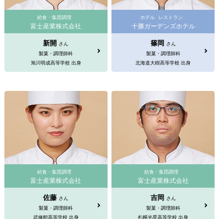
給食・集団調理
ホテル
レストラン
富士産業株式会社
十勝ガーデンズホテル
新開
篠岡
さん
さん
製菓・調理師科
製菓・調理師科
旭川明成高等学校 出身
北海道大樹高等学校 出身
給食・集団調理
給食・集団調理
富士産業株式会社
富士産業株式会社
佐藤
吉岡
さん
さん
製菓・調理師科
製菓・調理師科
武修館高等学校 出身
札幌光星高等学校 出身