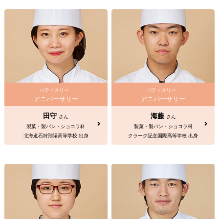
パティスリー
パティスリー
アニバーサリー
アニバーサリー
田守
海藤
さん
さん
製菓・製パン・ショコラ科
製菓・製パン・ショコラ科
北海道石狩翔陽高等学校 出身
クラーク記念国際高等学校 出身