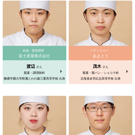
給食・集団調理
パティスリー
富士産業株式会社
あまとう
渡辺
茂木
さん
さん
製菓・調理師科
製菓・製パン・ショコラ科
酪農学園大学附属とわの森三愛高等学校 出身
北海道余市紅志高等学校 出身