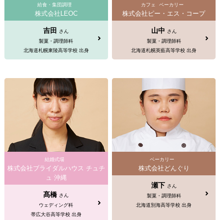
給食・集団調理
カフェ
ベーカリー
株式会社LEOC
株式会社ピー・エス・コープ
吉田
山中
さん
さん
製菓・調理師科
製菓・調理師科
北海道札幌東陵高等学校 出身
北海道札幌英藍高等学校 出身
結婚式場
ベーカリー
株式会社ブライダルハウス チュチ
株式会社どんぐり
ュ 沖縄
瀬下
さん
髙橋
さん
製菓・調理師科
ウェディング科
北海道別海高等学校 出身
帯広大谷高等学校 出身