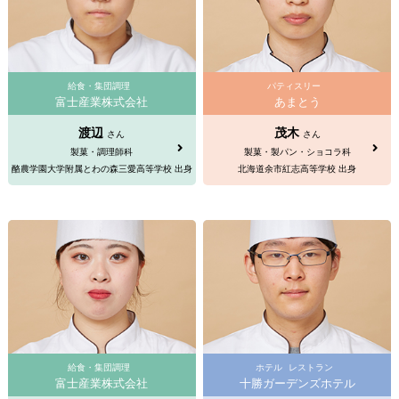
給食・集団調理
パティスリー
富士産業株式会社
あまとう
渡辺
茂木
さん
さん
製菓・調理師科
製菓・製パン・ショコラ科
酪農学園大学附属とわの森三愛高等学校 出身
北海道余市紅志高等学校 出身
給食・集団調理
ホテル
レストラン
富士産業株式会社
十勝ガーデンズホテル