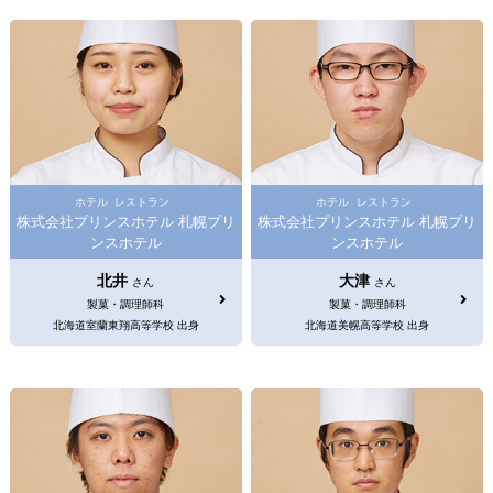
ホテル
レストラン
ホテル
レストラン
株式会社プリンスホテル 札幌プリ
株式会社プリンスホテル 札幌プリ
ンスホテル
ンスホテル
北井
大津
さん
さん
製菓・調理師科
製菓・調理師科
北海道室蘭東翔高等学校 出身
北海道美幌高等学校 出身