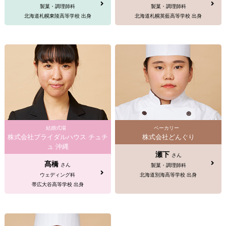
製菓・調理師科
製菓・調理師科
北海道札幌東陵高等学校 出身
北海道札幌英藍高等学校 出身
結婚式場
ベーカリー
株式会社ブライダルハウス チュチ
株式会社どんぐり
ュ 沖縄
瀬下
さん
髙橋
さん
製菓・調理師科
ウェディング科
北海道別海高等学校 出身
帯広大谷高等学校 出身