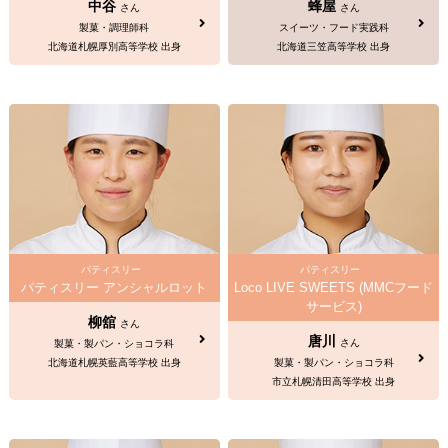
中谷
蜂屋
さん
さん
製菓・調理師科
スイーツ・フード実践科
北海道札幌厚別高等学校 出身
北海道三笠高等学校 出身
パティスリー
パティスリー
パティスリー アンシャルロット
Loco LIVE SWEETS (MMCフード
サービス)
柳舘
さん
唐川
さん
製菓・製パン・ショコラ科
北海道札幌英藍高等学校 出身
製菓・製パン・ショコラ科
市立札幌清田高等学校 出身