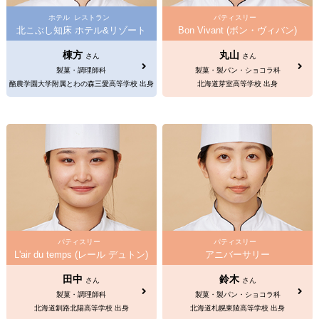
ホテル
レストラン
パティスリー
北こぶし知床 ホテル&リゾート
Bon Vivant (ボン・ヴィバン)
棟方
丸山
さん
さん
製菓・調理師科
製菓・製パン・ショコラ科
酪農学園大学附属とわの森三愛高等学校 出身
北海道芽室高等学校 出身
パティスリー
パティスリー
L'air du temps (レール デュトン)
アニバーサリー
田中
鈴木
さん
さん
製菓・調理師科
製菓・製パン・ショコラ科
北海道釧路北陽高等学校 出身
北海道札幌東陵高等学校 出身