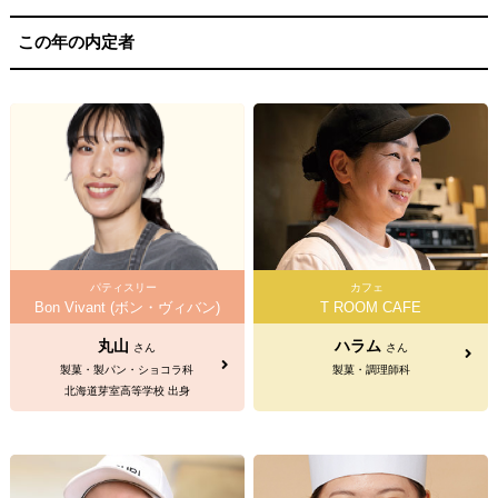
この年の内定者
パティスリー
カフェ
Bon Vivant (ボン・ヴィバン)
T ROOM CAFE
丸山
ハラム
さん
さん
製菓・製パン・ショコラ科
製菓・調理師科
北海道芽室高等学校 出身