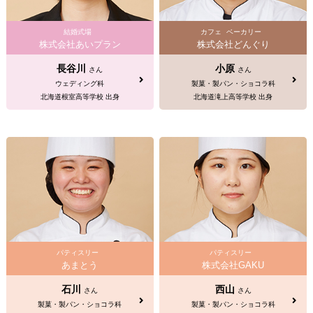
結婚式場
カフェ
ベーカリー
株式会社あいプラン
株式会社どんぐり
長谷川
小原
さん
さん
ウェディング科
製菓・製パン・ショコラ科
北海道根室高等学校 出身
北海道滝上高等学校 出身
パティスリー
パティスリー
あまとう
株式会社GAKU
石川
西山
さん
さん
製菓・製パン・ショコラ科
製菓・製パン・ショコラ科