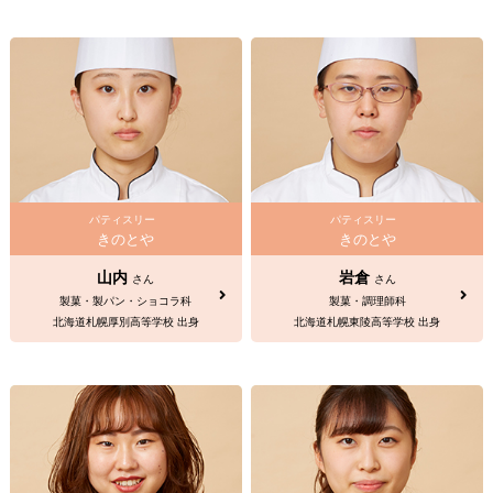
パティスリー
パティスリー
きのとや
きのとや
山内
岩倉
さん
さん
製菓・製パン・ショコラ科
製菓・調理師科
北海道札幌厚別高等学校 出身
北海道札幌東陵高等学校 出身