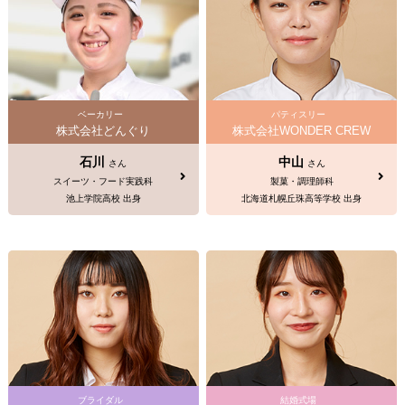
ベーカリー
パティスリー
株式会社どんぐり
株式会社WONDER CREW
石川
中山
さん
さん
スイーツ・フード実践科
製菓・調理師科
池上学院高校 出身
北海道札幌丘珠高等学校 出身
ブライダル
結婚式場