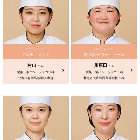
パティスリー
パティスリー
ドルチェメンテ
欧風菓子コートドール
村山
川原田
さん
さん
製菓・製パン・ショコラ科
製菓・製パン・ショコラ科
北海道有朋高等学校 出身
北海道北広島西高等学校 出身