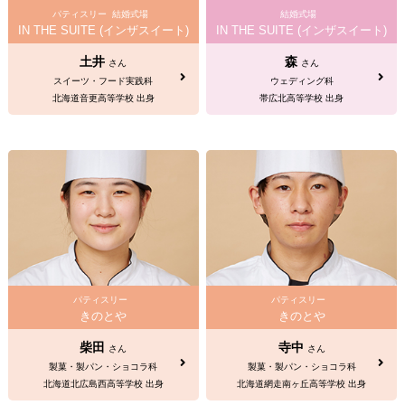
パティスリー
結婚式場
結婚式場
IN THE SUITE (インザスイート)
IN THE SUITE (インザスイート)
土井
森
さん
さん
スイーツ・フード実践科
ウェディング科
北海道音更高等学校 出身
帯広北高等学校 出身
パティスリー
パティスリー
きのとや
きのとや
柴田
寺中
さん
さん
製菓・製パン・ショコラ科
製菓・製パン・ショコラ科
北海道北広島西高等学校 出身
北海道網走南ヶ丘高等学校 出身