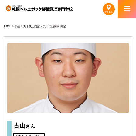
HOME
>
学生
>
丸千代山岡家
>
丸千代山岡家 内定
古山
さん