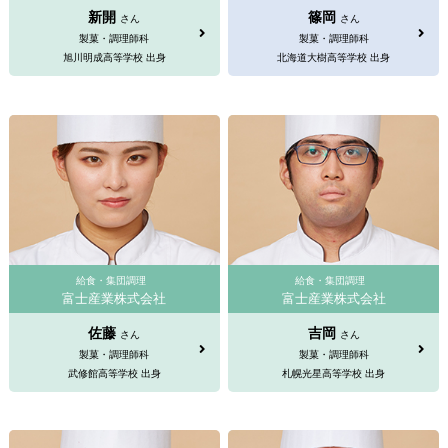
新開
篠岡
さん
さん
製菓・調理師科
製菓・調理師科
旭川明成高等学校 出身
北海道大樹高等学校 出身
給食・集団調理
給食・集団調理
富士産業株式会社
富士産業株式会社
佐藤
吉岡
さん
さん
製菓・調理師科
製菓・調理師科
武修館高等学校 出身
札幌光星高等学校 出身