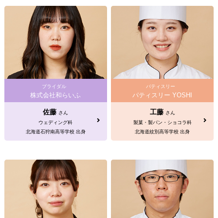
ブライダル
パティスリー
株式会社和らいふ
パティスリー YOSHI
佐藤
工藤
さん
さん
ウェディング科
製菓・製パン・ショコラ科
北海道石狩南高等学校 出身
北海道紋別高等学校 出身