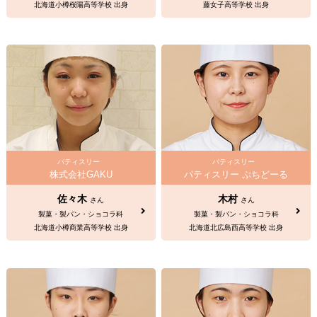
北海道小樽桜陽高等学校 出身
藤女子高等学校 出身
パティスリー
パティスリー
株式会社GAKU
パティスリー ぷちどーる
佐々木
木村
さん
さん
製菓・製パン・ショコラ科
製菓・製パン・ショコラ科
北海道小樽商業高等学校 出身
北海道北広島西高等学校 出身