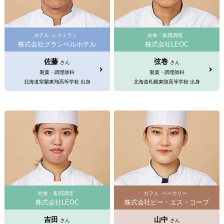
ホテル
レストラン
給食・集団調理
株式会社グランベルホテル
株式会社LEOC
佐藤
弦巻
さん
さん
製菓・調理師科
製菓・調理師科
北海道室蘭東翔高等学校 出身
北海道札幌東陵高等学校 出身
給食・集団調理
カフェ
ベーカリー
株式会社LEOC
株式会社ピー・エス・コープ
吉田
山中
さん
さん