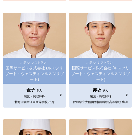
ホテル
レストラン
ホテル
レストラン
国際サービス株式会社 (ルスツリ
国際サービス株式会社 (ルスツリ
ゾート・ウェスティンルスツリゾ
ゾート・ウェスティンルスツリゾ
ート)
ート)
金子
赤坂
さん
さん
製菓・調理師科
製菓・調理師科
北海道釧路江南高等学校 出身
秋田県立大館国際情報学院高等学校 出身