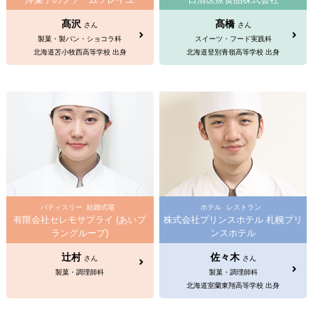
髙沢
髙橋
さん
さん
製菓・製パン・ショコラ科
スイーツ・フード実践科
北海道苫小牧西高等学校 出身
北海道登別青嶺高等学校 出身
パティスリー
結婚式場
ホテル
レストラン
有限会社セレモサプライ (あいプ
株式会社プリンスホテル 札幌プリ
ラングループ)
ンスホテル
辻村
佐々木
さん
さん
製菓・調理師科
製菓・調理師科
北海道室蘭東翔高等学校 出身