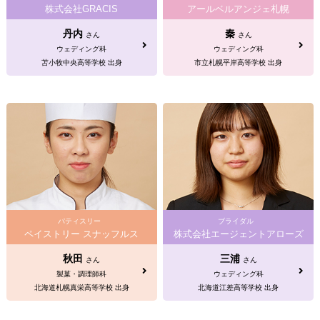
株式会社GRACIS
アールベルアンジェ札幌
丹内
秦
さん
さん
ウェディング科
ウェディング科
苫小牧中央高等学校 出身
市立札幌平岸高等学校 出身
パティスリー
ブライダル
ペイストリー スナッフルス
株式会社エージェントアローズ
秋田
三浦
さん
さん
製菓・調理師科
ウェディング科
北海道札幌真栄高等学校 出身
北海道江差高等学校 出身