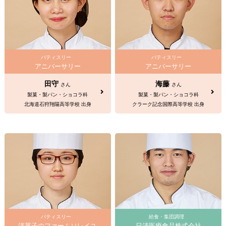
パティスリー
パティスリー
アニバーサリー
アニバーサリー
田守
海藤
さん
さん
製菓・製パン・ショコラ科
製菓・製パン・ショコラ科
北海道石狩翔陽高等学校 出身
クラーク記念国際高等学校 出身
パティスリー
給食・集団調理
洋菓子のファームソレイユ
日清医療食品株式会社