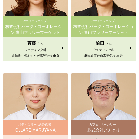
フラワーショップ
フラワーショップ
株式会社パーク・コーポレーショ
株式会社パーク・コーポレーショ
ン 青山フラワーマーケット
ン 青山フラワーマーケット
齊藤
前田
さん
さん
ウェディング科
ウェディング科
北海道札幌あすかぜ高等学校 出身
北海道石狩南高等学校 出身
パティスリー
結婚式場
カフェ
ベーカリー
GLLARE MARUYAMA
株式会社どんぐり