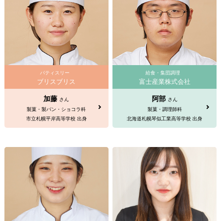
パティスリー
給食・集団調理
ブリスブリス
富士産業株式会社
加藤
阿部
さん
さん
製菓・製パン・ショコラ科
製菓・調理師科
市立札幌平岸高等学校 出身
北海道札幌琴似工業高等学校 出身