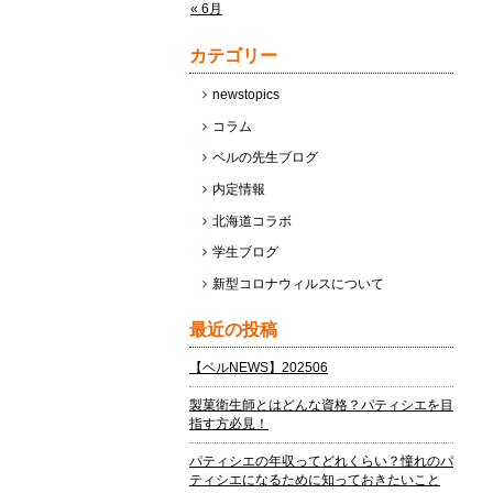
« 6月
カテゴリー
newstopics
コラム
ベルの先生ブログ
内定情報
北海道コラボ
学生ブログ
新型コロナウィルスについて
最近の投稿
【ベルNEWS】202506
製菓衛生師とはどんな資格？パティシエを目
指す方必見！
パティシエの年収ってどれくらい？憧れのパ
ティシエになるために知っておきたいこと