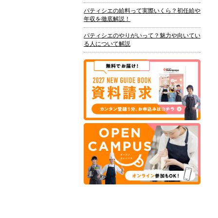
パティシエの給料って実際いくら？初任給や
年収を徹底解説！
パティシエのやりがいって？魅力や向いてい
る人について解説