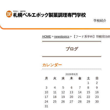
学校紹介
HOME
>
newstopics
> 【フード系学科】羽幌宿泊
学校紹介
学科・専攻紹介
入試情報
学費・奨学金
資格・就職
キャンパスライフ
訪問者別
オープンキャンパス
ブログ
カレンダー
2026年8月
月
火
水
木
金
土
日
1
2
札幌ベル生のリアルボイス
年間ス
3
4
5
6
7
8
9
ベルエポックの学び
募集学科・定員
学費一覧
内定実績
高校1・2年生の方へ
体験授業メニュー
総合型
学費サ
就職サ
オンラ
先輩が
社会人
10
11
12
13
14
15
16
パティシエ科
調理師科
17
18
19
20
21
22
23
24
25
26
27
28
29
30
31