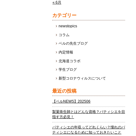
« 6月
カテゴリー
newstopics
コラム
ベルの先生ブログ
内定情報
北海道コラボ
学生ブログ
新型コロナウィルスについて
最近の投稿
【ベルNEWS】202506
製菓衛生師とはどんな資格？パティシエを目
指す方必見！
パティシエの年収ってどれくらい？憧れのパ
ティシエになるために知っておきたいこと