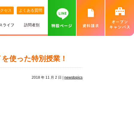
クセス
よくある質問
スライフ
訪問者別
講師紹介
めざす職業
ネット出願について
特待生制度
めざす資格
カバンの中身紹介
留学生の方へ
個別相談会（オンラインあり）
イを使った特別授業！
出身地別インタビュー
高校推薦入試
専門実践教育訓練給付金制度
就職実績
ベル生のこだわりきいてみた！
保護者の方へ
カフェ・スイーツ専科個別説明会（オンライン
あり）
2018 年 11 月 2 日 |
newstopics
ひとり暮らし
一般入試
卒業生インタビュー
札幌MAP
北海道外から入学をお考えの方へ
保護者説明会
施設・設備紹介
合理的配慮について
高等学校の先生へ
交通費補助
ベルズキッチン（学内店舗実習）
採用情報（職員・講師募集）
無料送迎バス
高等教育の修学支援新制度について
業界の方へ（求人票）