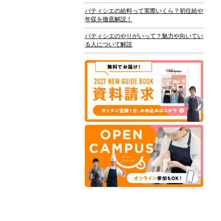
パティシエの給料って実際いくら？初任給や
年収を徹底解説！
パティシエのやりがいって？魅力や向いてい
る人について解説