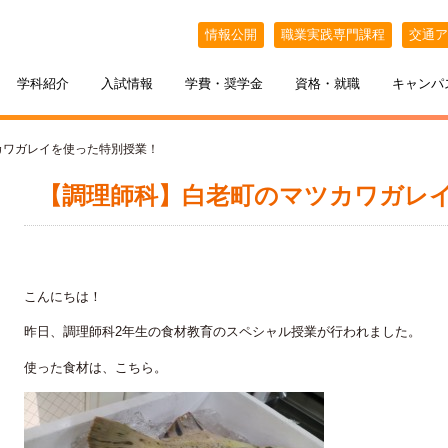
情報公開
職業実践専門課程
交通ア
学科紹介
入試情報
学費・奨学金
資格・就職
キャンパ
カワガレイを使った特別授業！
【調理師科】白老町のマツカワガレ
こんにちは！
昨日、調理師科2年生の食材教育のスペシャル授業が行われました。
ケジュール
BELLE×わたし
選抜（AO入試）
ポート
ポート
インオープンキャンパス
教える札幌ベルの魅力
・フリーター・大学生の方へ
特待生制度
出張オープンキャンパス
使った食材は、こちら。
カフェ・スイーツ専科
3年間の学び