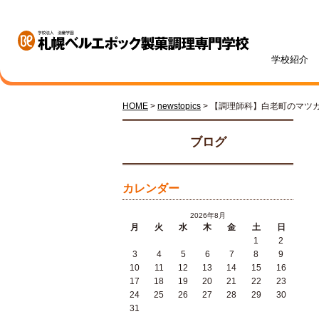
学校紹介
HOME
>
newstopics
> 【調理師科】白老町のマツ
学校紹介
学科・専攻紹介
入試情報
学費・奨学金
資格・就職
キャンパスライフ
訪問者別
オープンキャンパス
ブログ
カレンダー
2026年8月
月
火
水
木
金
土
日
1
2
札幌ベル生のリアルボイス
年間ス
3
4
5
6
7
8
9
ベルエポックの学び
募集学科・定員
学費一覧
内定実績
高校1・2年生の方へ
体験授業メニュー
総合型
学費サ
就職サ
オンラ
先輩が
社会人
10
11
12
13
14
15
16
パティシエ科
調理師科
17
18
19
20
21
22
23
24
25
26
27
28
29
30
31