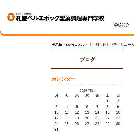
学校紹介
HOME
>
newstopics
> 【お知らせ】パティシエー
学校紹介
学科・専攻紹介
入試情報
学費・奨学金
資格・就職
キャンパスライフ
訪問者別
オープンキャンパス
ブログ
カレンダー
2026年8月
月
火
水
木
金
土
日
1
2
札幌ベル生のリアルボイス
年間ス
3
4
5
6
7
8
9
ベルエポックの学び
募集学科・定員
学費一覧
内定実績
高校1・2年生の方へ
体験授業メニュー
総合型
学費サ
就職サ
オンラ
先輩が
社会人
10
11
12
13
14
15
16
パティシエ科
調理師科
17
18
19
20
21
22
23
24
25
26
27
28
29
30
31