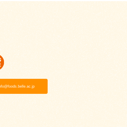
nfo@foods.belle.ac.jp