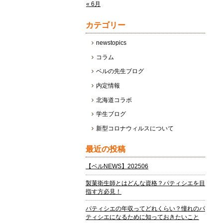
« 6月
カテゴリー
newstopics
コラム
ベルの先生ブログ
内定情報
北海道コラボ
学生ブログ
新型コロナウィルスについて
最近の投稿
【ベルNEWS】202506
製菓衛生師とはどんな資格？パティシエを目
指す方必見！
パティシエの年収ってどれくらい？憧れのパ
ティシエになるために知っておきたいこと