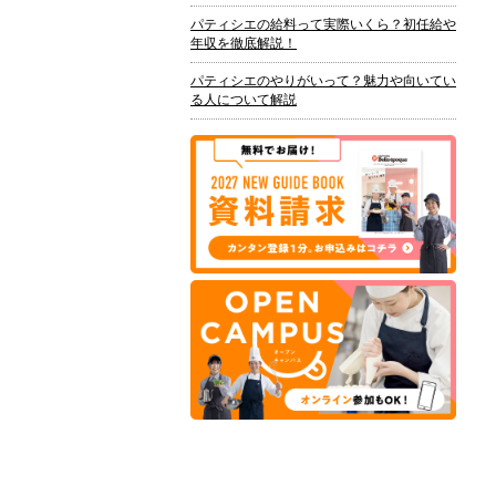
パティシエの給料って実際いくら？初任給や
年収を徹底解説！
パティシエのやりがいって？魅力や向いてい
る人について解説