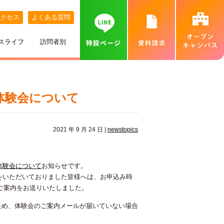
クセス
よくある質問
スライフ
訪問者別
講師紹介
めざす職業
ネット出願について
特待生制度
めざす資格
カバンの中身紹介
留学生の方へ
個別相談会（オンラインあり）
体験会について
出身地別インタビュー
高校推薦入試
専門実践教育訓練給付金制度
就職実績
ベル生のこだわりきいてみた！
保護者の方へ
カフェ・スイーツ専科個別説明会（オンライン
あり）
2021 年 9 月 24 日 |
newstopics
ひとり暮らし
一般入試
卒業生インタビュー
札幌MAP
北海道外から入学をお考えの方へ
保護者説明会
施設・設備紹介
合理的配慮について
高等学校の先生へ
体験会について
お知らせです。
交通費補助
をいただいておりました皆様へは、お申込み時
ベルズキッチン（学内店舗実習）
採用情報（職員・講師募集）
のご案内をお送りいたしました。
無料送迎バス
るため、体験会のご案内メールが届いていない場合
高等教育の修学支援新制度について
業界の方へ（求人票）