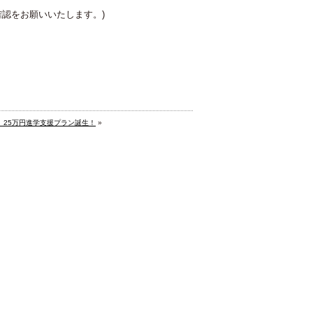
交通アクセス
卒業生の方へ
定の確認をお願いいたします。)
中学生の方へ
】25万円進学支援プラン誕生！
»