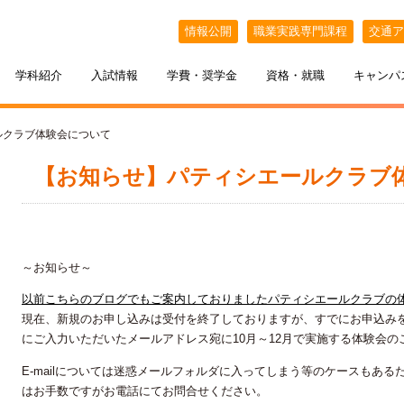
情報公開
職業実践専門課程
交通ア
学科紹介
入試情報
学費・奨学金
資格・就職
キャンパ
ルクラブ体験会について
【お知らせ】パティシエールクラブ
～お知らせ～
以前こちらのブログでもご案内しておりましたパティシエールクラブの
現在、新規のお申し込みは受付を終了しておりますが、すでにお申込み
ケジュール
BELLE×わたし
選抜（AO入試）
ポート
ポート
インオープンキャンパス
教える札幌ベルの魅力
・フリーター・大学生の方へ
特待生制度
出張オープンキャンパス
にご入力いただいたメールアドレス宛に10月～12月で実施する体験会
カフェ・スイーツ専科
3年間の学び
E-mailについては迷惑メールフォルダに入ってしまう等のケースもあ
はお手数ですがお電話にてお問合せください。