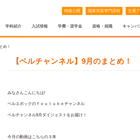
情報公開
職業実践専門課程
交通ア
学科紹介
入試情報
学費・奨学金
資格・就職
キャンパ
まとめ！
【ベルチャンネル】9月のまとめ！
みなさんこんにちは!
ベルエポックのＹｏｕｔｕｂｅチャンネル
ケジュール
BELLE×わたし
選抜（AO入試）
ポート
ポート
インオープンキャンパス
教える札幌ベルの魅力
・フリーター・大学生の方へ
特待生制度
出張オープンキャンパス
ベルチャンネル9月ダイジェストをお届け！
カフェ・スイーツ専科
3年間の学び
今月の動画はこちらの３本