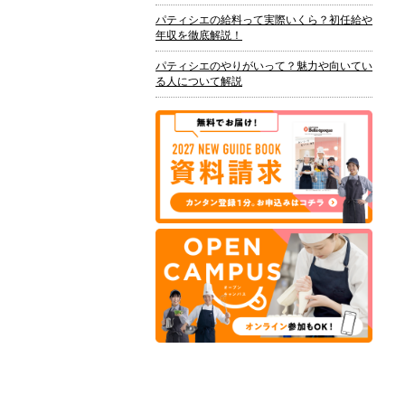
パティシエの給料って実際いくら？初任給や
年収を徹底解説！
パティシエのやりがいって？魅力や向いてい
る人について解説