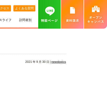
クセス
よくある質問
スライフ
訪問者別
講師紹介
めざす職業
ネット出願について
特待生制度
めざす資格
カバンの中身紹介
留学生の方へ
個別相談会（オンラインあり）
出身地別インタビュー
高校推薦入試
専門実践教育訓練給付金制度
就職実績
ベル生のこだわりきいてみた！
保護者の方へ
カフェ・スイーツ専科個別説明会（オンライン
あり）
2021 年 9 月 30 日 |
newstopics
ひとり暮らし
一般入試
卒業生インタビュー
札幌MAP
北海道外から入学をお考えの方へ
保護者説明会
施設・設備紹介
合理的配慮について
高等学校の先生へ
交通費補助
ベルズキッチン（学内店舗実習）
採用情報（職員・講師募集）
無料送迎バス
高等教育の修学支援新制度について
業界の方へ（求人票）