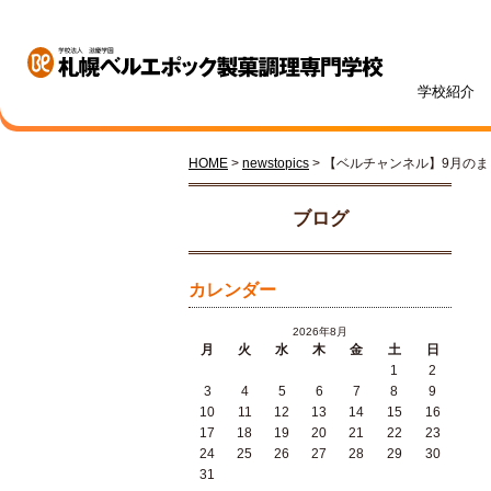
学校紹介
HOME
>
newstopics
> 【ベルチャンネル】9月の
学校紹介
学科・専攻紹介
入試情報
学費・奨学金
資格・就職
キャンパスライフ
訪問者別
オープンキャンパス
ブログ
カレンダー
2026年8月
月
火
水
木
金
土
日
1
2
札幌ベル生のリアルボイス
年間ス
3
4
5
6
7
8
9
ベルエポックの学び
募集学科・定員
学費一覧
内定実績
高校1・2年生の方へ
体験授業メニュー
総合型
学費サ
就職サ
オンラ
先輩が
社会人
10
11
12
13
14
15
16
パティシエ科
調理師科
17
18
19
20
21
22
23
24
25
26
27
28
29
30
31