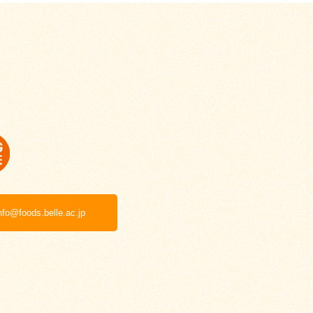
nfo@foods.belle.ac.jp