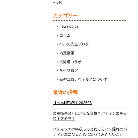
« 6月
カテゴリー
newstopics
コラム
ベルの先生ブログ
内定情報
北海道コラボ
学生ブログ
新型コロナウィルスについて
最近の投稿
【ベルNEWS】202506
製菓衛生師とはどんな資格？パティシエを目
指す方必見！
パティシエの年収ってどれくらい？憧れのパ
ティシエになるために知っておきたいこと