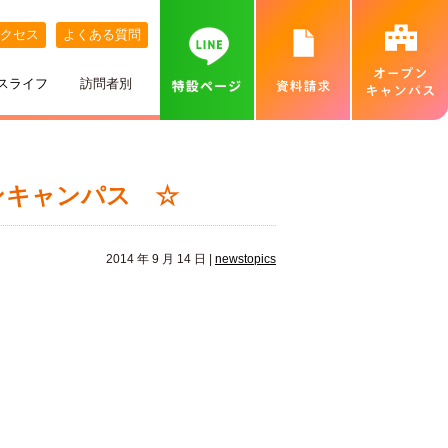
クセス
よくある質問
スライフ
訪問者別
講師紹介
めざす職業
ネット出願について
特待生制度
めざす資格
カバンの中身紹介
留学生の方へ
個別相談会（オンラインあり）
ンキャンパス ☆
出身地別インタビュー
高校推薦入試
専門実践教育訓練給付金制度
就職実績
ベル生のこだわりきいてみた！
保護者の方へ
カフェ・スイーツ専科個別説明会（オンライン
あり）
2014 年 9 月 14 日 |
newstopics
ひとり暮らし
一般入試
卒業生インタビュー
札幌MAP
北海道外から入学をお考えの方へ
保護者説明会
施設・設備紹介
合理的配慮について
高等学校の先生へ
交通費補助
ベルズキッチン（学内店舗実習）
採用情報（職員・講師募集）
無料送迎バス
高等教育の修学支援新制度について
業界の方へ（求人票）