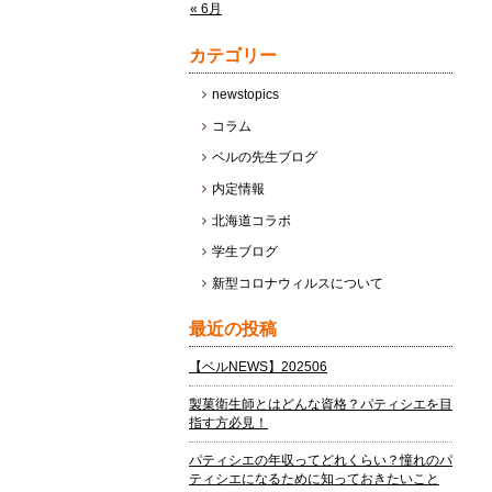
« 6月
カテゴリー
newstopics
コラム
ベルの先生ブログ
内定情報
北海道コラボ
学生ブログ
新型コロナウィルスについて
最近の投稿
【ベルNEWS】202506
製菓衛生師とはどんな資格？パティシエを目
指す方必見！
パティシエの年収ってどれくらい？憧れのパ
ティシエになるために知っておきたいこと