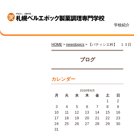
学校紹介
HOME
>
newstopics
> 【パティシエ科】 １３日
学校紹介
学科・専攻紹介
入試情報
学費・奨学金
資格・就職
キャンパスライフ
訪問者別
オープンキャンパス
ブログ
カレンダー
2026年8月
月
火
水
木
金
土
日
1
2
札幌ベル生のリアルボイス
年間ス
3
4
5
6
7
8
9
ベルエポックの学び
募集学科・定員
学費一覧
内定実績
高校1・2年生の方へ
体験授業メニュー
総合型
学費サ
就職サ
オンラ
先輩が
社会人
10
11
12
13
14
15
16
パティシエ科
調理師科
17
18
19
20
21
22
23
24
25
26
27
28
29
30
31