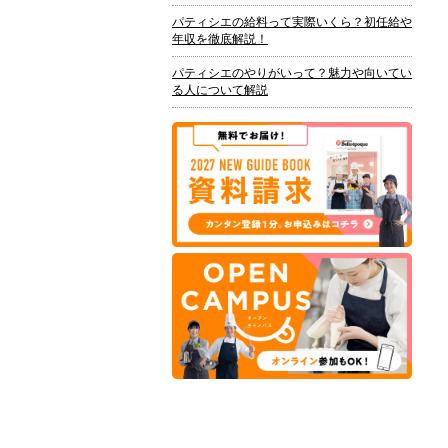
パティシエの給料って実際いくら？初任給や
年収を徹底解説！
パティシエのやりがいって？魅力や向いてい
る人について解説