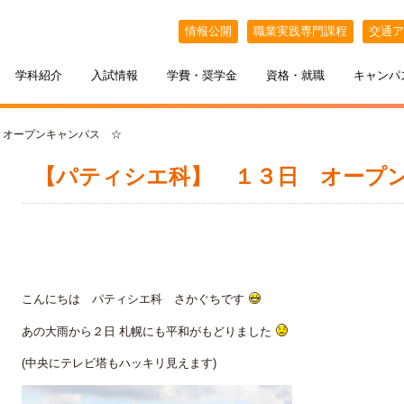
情報公開
職業実践専門課程
交通ア
学科紹介
入試情報
学費・奨学金
資格・就職
キャンパ
 オープンキャンパス ☆
【パティシエ科】 １３日 オープ
こんにちは パティシエ科 さかぐちです
ケジュール
BELLE×わたし
選抜（AO入試）
ポート
ポート
インオープンキャンパス
教える札幌ベルの魅力
・フリーター・大学生の方へ
特待生制度
出張オープンキャンパス
あの大雨から２日 札幌にも平和がもどりました
カフェ・スイーツ専科
3年間の学び
(中央にテレビ塔もハッキリ見えます)