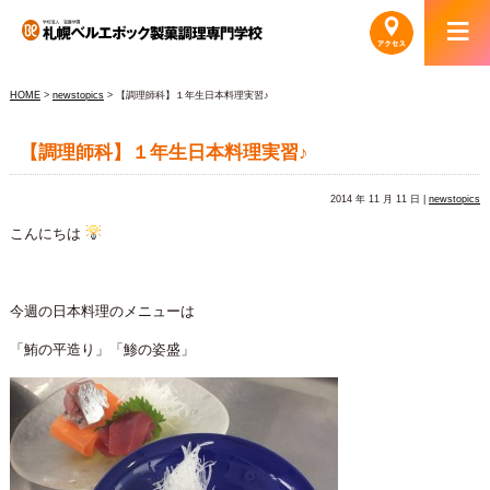
HOME
>
newstopics
> 【調理師科】１年生日本料理実習♪
【調理師科】１年生日本料理実習♪
2014 年 11 月 11 日 |
newstopics
こんにちは
今週の日本料理のメニューは
「鮪の平造り」「鯵の姿盛」