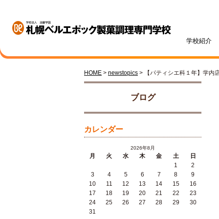
学校紹介
HOME
>
newstopics
> 【パティシエ科１年】学内
学校紹介
学科・専攻紹介
入試情報
学費・奨学金
資格・就職
キャンパスライフ
訪問者別
オープンキャンパス
ブログ
カレンダー
2026年8月
月
火
水
木
金
土
日
1
2
札幌ベル生のリアルボイス
年間ス
3
4
5
6
7
8
9
ベルエポックの学び
募集学科・定員
学費一覧
内定実績
高校1・2年生の方へ
体験授業メニュー
総合型
学費サ
就職サ
オンラ
先輩が
社会人
10
11
12
13
14
15
16
パティシエ科
調理師科
17
18
19
20
21
22
23
24
25
26
27
28
29
30
31