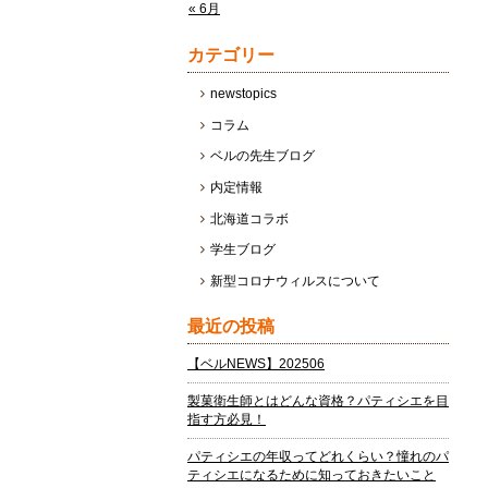
« 6月
カテゴリー
newstopics
コラム
ベルの先生ブログ
内定情報
北海道コラボ
学生ブログ
新型コロナウィルスについて
最近の投稿
【ベルNEWS】202506
製菓衛生師とはどんな資格？パティシエを目
指す方必見！
パティシエの年収ってどれくらい？憧れのパ
ティシエになるために知っておきたいこと