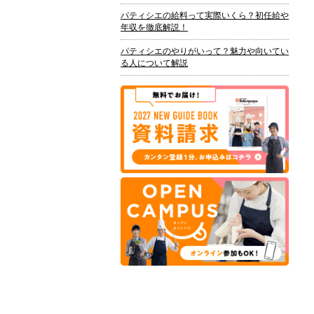
パティシエの給料って実際いくら？初任給や
年収を徹底解説！
パティシエのやりがいって？魅力や向いてい
る人について解説