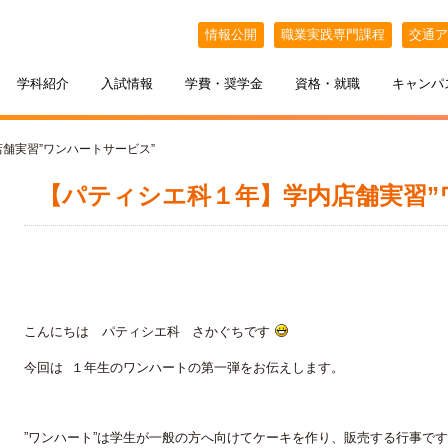
情報公開
職業実践専門課程
交通ア
学科紹介
入試情報
学費・奨学金
資格・就職
キャンパ
店舗実習”ワンハートサービス”
【パティシエ科１年】学内店舗実習”
こんにちは パティシエ科 さかぐちです
ケジュール
BELLE×わたし
選抜（AO入試）
ポート
ポート
インオープンキャンパス
教える札幌ベルの魅力
・フリーター・大学生の方へ
特待生制度
出張オープンキャンパス
今回は １年生のワンハートの第一弾をお伝えします。
カフェ・スイーツ専科
3年間の学び
”ワンハート”は学生が一般の方へ向けてケーキを作り、販売する行事で