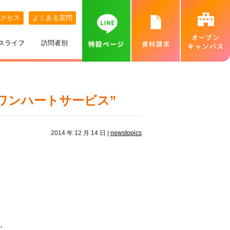
クセス
よくある質問
スライフ
訪問者別
講師紹介
めざす職業
ネット出願について
特待生制度
めざす資格
カバンの中身紹介
留学生の方へ
個別相談会（オンラインあり）
ワンハートサービス”
出身地別インタビュー
高校推薦入試
専門実践教育訓練給付金制度
就職実績
ベル生のこだわりきいてみた！
保護者の方へ
カフェ・スイーツ専科個別説明会（オンライン
あり）
2014 年 12 月 14 日 |
newstopics
ひとり暮らし
一般入試
卒業生インタビュー
札幌MAP
北海道外から入学をお考えの方へ
保護者説明会
施設・設備紹介
合理的配慮について
高等学校の先生へ
交通費補助
ベルズキッチン（学内店舗実習）
採用情報（職員・講師募集）
無料送迎バス
高等教育の修学支援新制度について
業界の方へ（求人票）
す。