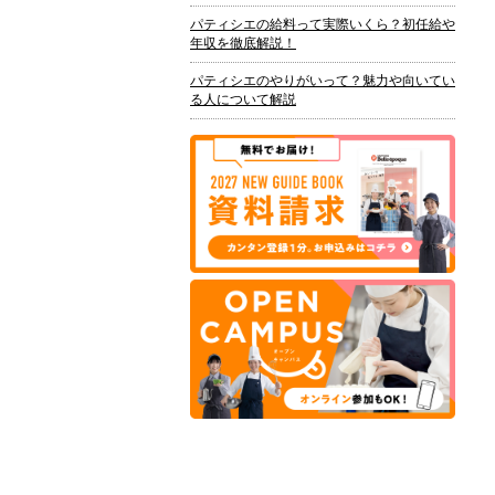
パティシエの給料って実際いくら？初任給や
年収を徹底解説！
パティシエのやりがいって？魅力や向いてい
る人について解説