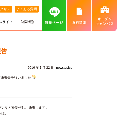
クセス
よくある質問
スライフ
訪問者別
講師紹介
めざす職業
ネット出願について
特待生制度
めざす資格
カバンの中身紹介
留学生の方へ
個別相談会（オンラインあり）
報告
出身地別インタビュー
高校推薦入試
専門実践教育訓練給付金制度
就職実績
ベル生のこだわりきいてみた！
保護者の方へ
カフェ・スイーツ専科個別説明会（オンライン
あり）
2016 年 1 月 22 日 |
newstopics
ひとり暮らし
一般入試
卒業生インタビュー
札幌MAP
北海道外から入学をお考えの方へ
保護者説明会
作発表会を行いました
施設・設備紹介
合理的配慮について
高等学校の先生へ
交通費補助
ベルズキッチン（学内店舗実習）
採用情報（職員・講師募集）
無料送迎バス
パンなどを制作し、発表します。
高等教育の修学支援新制度について
業界の方へ（求人票）
ムは、