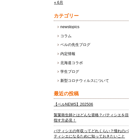
« 6月
カテゴリー
newstopics
コラム
ベルの先生ブログ
内定情報
北海道コラボ
学生ブログ
新型コロナウィルスについて
最近の投稿
【ベルNEWS】202506
製菓衛生師とはどんな資格？パティシエを目
指す方必見！
パティシエの年収ってどれくらい？憧れのパ
ティシエになるために知っておきたいこと