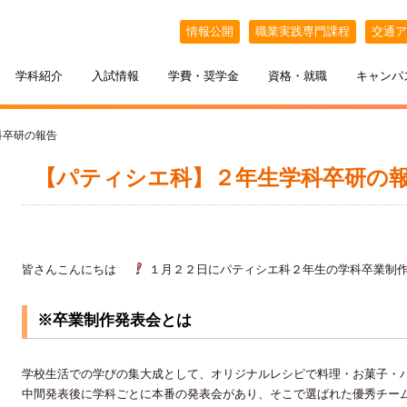
情報公開
職業実践専門課程
交通ア
学科紹介
入試情報
学費・奨学金
資格・就職
キャンパ
科卒研の報告
【パティシエ科】２年生学科卒研の
皆さんこんにちは
１月２２日にパティシエ科２年生の学科卒業制
※卒業制作発表会とは
ケジュール
BELLE×わたし
選抜（AO入試）
ポート
ポート
インオープンキャンパス
教える札幌ベルの魅力
・フリーター・大学生の方へ
特待生制度
出張オープンキャンパス
カフェ・スイーツ専科
3年間の学び
学校生活での学びの集大成として、オリジナルレシピで料理・お菓子・
中間発表後に学科ごとに本番の発表会があり、そこで選ばれた優秀チー