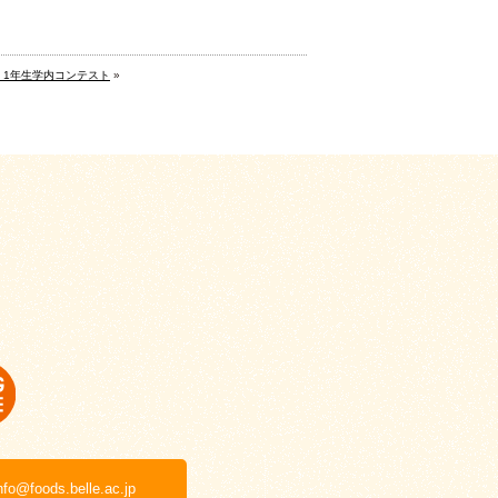
 1年生学内コンテスト
»
nfo@foods.belle.ac.jp