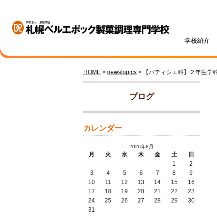
学校紹介
HOME
>
newstopics
> 【パティシエ科】２年生学
学校紹介
学科・専攻紹介
入試情報
学費・奨学金
資格・就職
キャンパスライフ
訪問者別
オープンキャンパス
ブログ
カレンダー
2026年8月
月
火
水
木
金
土
日
1
2
札幌ベル生のリアルボイス
年間ス
3
4
5
6
7
8
9
ベルエポックの学び
募集学科・定員
学費一覧
内定実績
高校1・2年生の方へ
体験授業メニュー
総合型
学費サ
就職サ
オンラ
先輩が
社会人
10
11
12
13
14
15
16
パティシエ科
調理師科
17
18
19
20
21
22
23
24
25
26
27
28
29
30
31