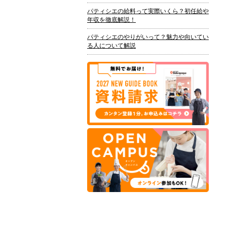
パティシエの給料って実際いくら？初任給や
年収を徹底解説！
パティシエのやりがいって？魅力や向いてい
る人について解説