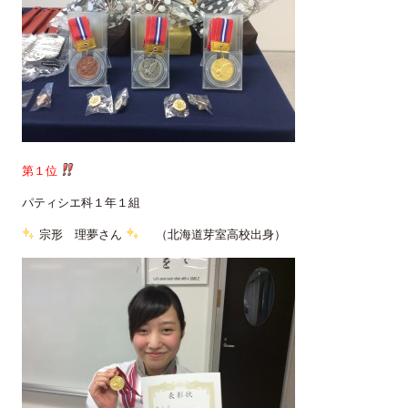
第１位
パティシエ科１年１組
宗形 理夢さん
（北海道芽室高校出身）