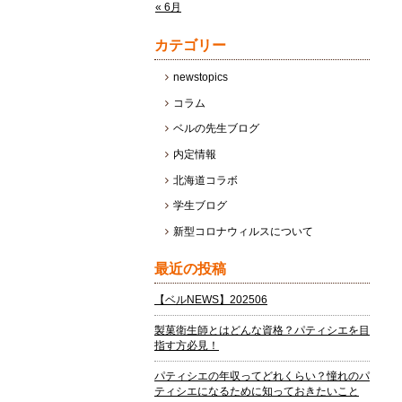
« 6月
カテゴリー
newstopics
コラム
ベルの先生ブログ
内定情報
北海道コラボ
学生ブログ
新型コロナウィルスについて
最近の投稿
【ベルNEWS】202506
製菓衛生師とはどんな資格？パティシエを目
指す方必見！
パティシエの年収ってどれくらい？憧れのパ
ティシエになるために知っておきたいこと