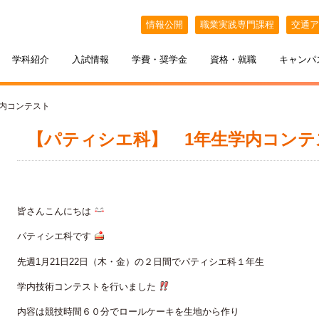
情報公開
職業実践専門課程
交通ア
学科紹介
入試情報
学費・奨学金
資格・就職
キャンパ
学内コンテスト
【パティシエ科】 1年生学内コンテ
皆さんこんにちは
パティシエ科です
ケジュール
BELLE×わたし
選抜（AO入試）
ポート
ポート
インオープンキャンパス
教える札幌ベルの魅力
・フリーター・大学生の方へ
特待生制度
出張オープンキャンパス
先週1月21日22日（木・金）の２日間でパティシエ科１年生
カフェ・スイーツ専科
3年間の学び
学内技術コンテストを行いました
内容は競技時間６０分でロールケーキを生地から作り