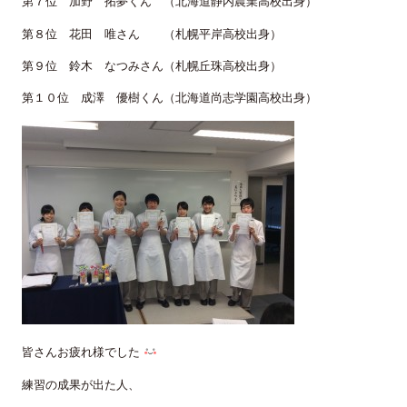
第７位 加野 拓夢くん （北海道静内農業高校出身）
第８位 花田 唯さん （札幌平岸高校出身）
第９位 鈴木 なつみさん（札幌丘珠高校出身）
第１０位 成澤 優樹くん（北海道尚志学園高校出身）
皆さんお疲れ様でした
練習の成果が出た人、