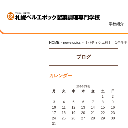
学校紹介
HOME
>
newstopics
> 【パティシエ科】 1年生
学校紹介
学科・専攻紹介
入試情報
学費・奨学金
資格・就職
キャンパスライフ
訪問者別
オープンキャンパス
ブログ
カレンダー
2026年8月
月
火
水
木
金
土
日
1
2
札幌ベル生のリアルボイス
年間ス
3
4
5
6
7
8
9
ベルエポックの学び
募集学科・定員
学費一覧
内定実績
高校1・2年生の方へ
体験授業メニュー
総合型
学費サ
就職サ
オンラ
先輩が
社会人
10
11
12
13
14
15
16
パティシエ科
調理師科
17
18
19
20
21
22
23
24
25
26
27
28
29
30
31