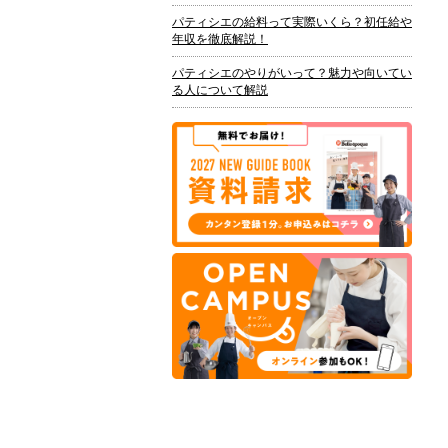
パティシエの給料って実際いくら？初任給や
年収を徹底解説！
パティシエのやりがいって？魅力や向いてい
る人について解説