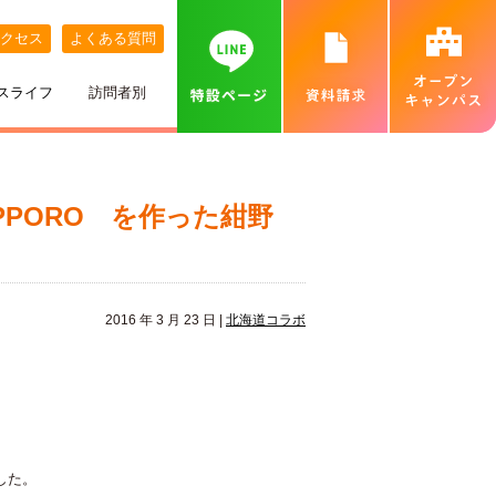
クセス
よくある質問
スライフ
訪問者別
講師紹介
めざす職業
ネット出願について
特待生制度
めざす資格
カバンの中身紹介
留学生の方へ
個別相談会（オンラインあり）
PPORO を作った紺野
出身地別インタビュー
高校推薦入試
専門実践教育訓練給付金制度
就職実績
ベル生のこだわりきいてみた！
保護者の方へ
カフェ・スイーツ専科個別説明会（オンライン
あり）
ひとり暮らし
一般入試
卒業生インタビュー
札幌MAP
北海道外から入学をお考えの方へ
保護者説明会
2016 年 3 月 23 日 |
北海道コラボ
施設・設備紹介
合理的配慮について
高等学校の先生へ
交通費補助
ベルズキッチン（学内店舗実習）
採用情報（職員・講師募集）
無料送迎バス
高等教育の修学支援新制度について
業界の方へ（求人票）
した。