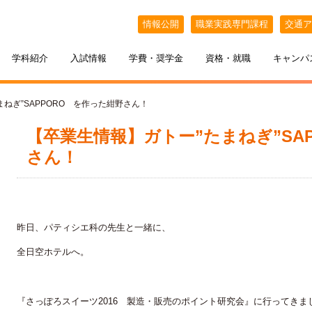
情報公開
職業実践専門課程
交通ア
学科紹介
入試情報
学費・奨学金
資格・就職
キャンパ
まねぎ”SAPPORO を作った紺野さん！
【卒業生情報】ガトー”たまねぎ”SA
さん！
昨日、パティシエ科の先生と一緒に、
ケジュール
BELLE×わたし
全日空ホテルへ。
選抜（AO入試）
ポート
ポート
インオープンキャンパス
教える札幌ベルの魅力
・フリーター・大学生の方へ
特待生制度
出張オープンキャンパス
カフェ・スイーツ専科
3年間の学び
『さっぽろスイーツ2016 製造・販売のポイント研究会』に行ってきま