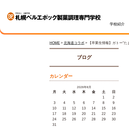
学校紹介
HOME
>
北海道コラボ
> 【卒業生情報】ガトー”た
学校紹介
学科・専攻紹介
入試情報
学費・奨学金
資格・就職
キャンパスライフ
訪問者別
オープンキャンパス
ブログ
カレンダー
2026年8月
月
火
水
木
金
土
日
1
2
札幌ベル生のリアルボイス
年間ス
3
4
5
6
7
8
9
ベルエポックの学び
募集学科・定員
学費一覧
内定実績
高校1・2年生の方へ
体験授業メニュー
総合型
学費サ
就職サ
オンラ
先輩が
社会人
10
11
12
13
14
15
16
パティシエ科
調理師科
17
18
19
20
21
22
23
24
25
26
27
28
29
30
31