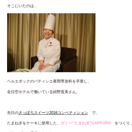
そこにいたのは…
ベルエポックのパティシエ夜間専攻科を卒業し、
全日空ホテルで働いている紺野直美さん。
先日の
さっぽろスイーツ2016コンペティション
で、
たまねぎをケーキに使用した、
ガトー”たまねぎ”SAPPORO
をつくり