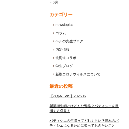
« 6月
カテゴリー
newstopics
コラム
ベルの先生ブログ
内定情報
北海道コラボ
学生ブログ
新型コロナウィルスについて
最近の投稿
【ベルNEWS】202506
製菓衛生師とはどんな資格？パティシエを目
指す方必見！
パティシエの年収ってどれくらい？憧れのパ
ティシエになるために知っておきたいこと