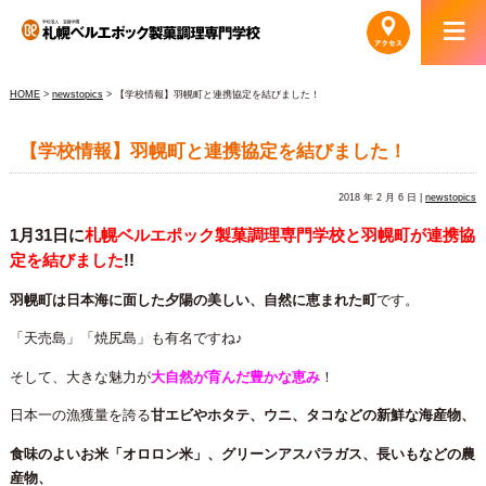
HOME
>
newstopics
> 【学校情報】羽幌町と連携協定を結びました！
【学校情報】羽幌町と連携協定を結びました！
2018 年 2 月 6 日 |
newstopics
1月31日に
札幌ベルエポック製菓調理専門学校と羽幌町が連携協
定を結びました
!!
羽幌町は
日本海に面した
夕陽の美しい、自然に恵まれた町
です。
「天売島」「焼尻島」も有名ですね♪
そして、大きな魅力が
大自然が育んだ豊かな恵み
！
日本一の漁獲量を誇る
甘エビやホタテ、ウニ、タコなどの新鮮な海産物、
食味のよいお米「オロロン米」、グリーンアスパラガス、長いもなどの農
産物、