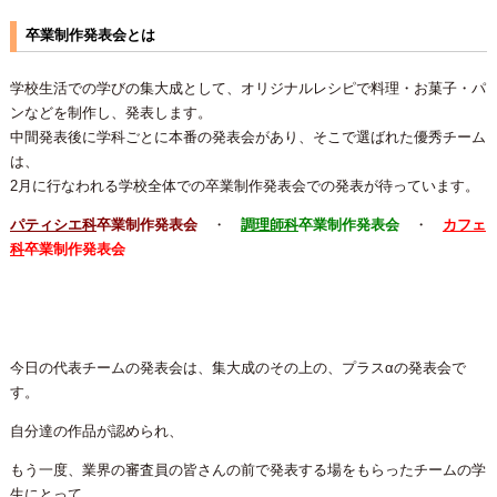
卒業制作発表会とは
学校生活での学びの集大成として、オリジナルレシピで料理・お菓子・パ
ンなどを制作し、発表します。
中間発表後に学科ごとに本番の発表会があり、そこで選ばれた優秀チーム
は、
2月に行なわれる学校全体での卒業制作発表会での発表が待っています。
パティシエ科
卒業制作発表会
・
調理師科
卒業制作発表会
・
カフェ
科
卒業制作発表会
今日の代表チームの発表会は、集大成のその上の、プラスαの発表会で
す。
自分達の作品が認められ、
もう一度、業界の審査員の皆さんの前で発表する場をもらったチームの学
生にとって、