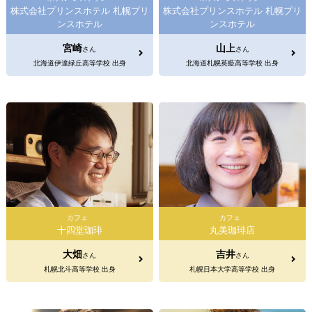
株式会社プリンスホテル 札幌プリ
株式会社プリンスホテル 札幌プリ
ンスホテル
ンスホテル
宮崎
山上
さん
さん
北海道伊達緑丘高等学校 出身
北海道札幌英藍高等学校 出身
カフェ
カフェ
十四堂珈琲
丸美珈琲店
大畑
吉井
さん
さん
札幌北斗高等学校 出身
札幌日本大学高等学校 出身