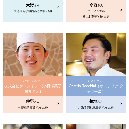
天野
今西
さん
さん
北海道苫小牧西高等学校 出身
パティシエ科
檜山北高等学校 出身
パティスリー
レストラン
株式会社ケイシイシイ(小樽洋菓子
Osteria Tacchini（オステリア タ
舗ルタオ)
ッキーニ）
仲野
菊地
さん
さん
札幌稲雲高等学校 出身
北海学園札幌高等学校 出身