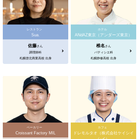
レストラン
ホテル
Sua.
ANdAZ東京（アンダーズ東京）
佐藤
椎名
さん
さん
調理師科
パティシエ科
札幌啓北商業高校 出身
札幌静修高校 出身
ベーカリー
カフェ
Croissant Factory MIL
ドレモルタオ（株式会社ケイシイ
シイ）