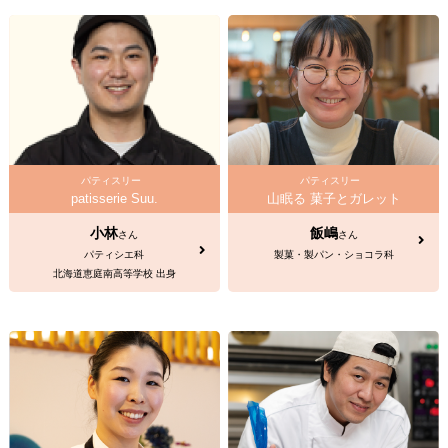
パティスリー
パティスリー
patisserie Suu.
山眠る 菓子とガレット
小林
飯嶋
さん
さん
パティシエ科
製菓・製パン・ショコラ科
北海道恵庭南高等学校 出身