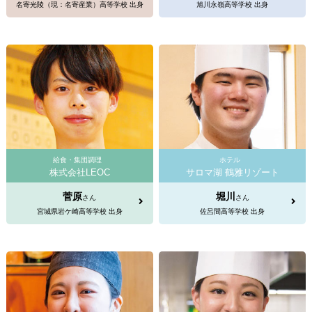
名寄光陵（現：名寄産業）高等学校 出身
旭川永嶺高等学校 出身
給食・集団調理
ホテル
株式会社LEOC
サロマ湖 鶴雅リゾート
菅原
堀川
さん
さん
宮城県岩ケ崎高等学校 出身
佐呂間高等学校 出身