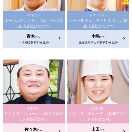
レストラン
レストラン
オーベルジュ・ド・リル サッポロ
オーベルジュ・ド・リル サッポロ
（株式会社ひらまつ）
（株式会社ひらまつ）
青木
小嶋
さん
さん
小樽潮陵高等学校 出身
北海道科学大学高等学校 出身
結婚式場
結婚式場
ピエトラ・セレーナ （創和プロジ
ピエトラ・セレーナ （創和プロジ
ェクト株式会社）
ェクト株式会社）
佐々木
山田
さん
さん