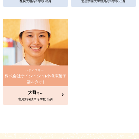
札幌大通高等学校 出身
北星学園大学附属高等学校 出身
パティスリー
株式会社ケイシイシイ(小樽洋菓子
舗ルタオ)
大野
さん
岩見沢緑陵高等学校 出身