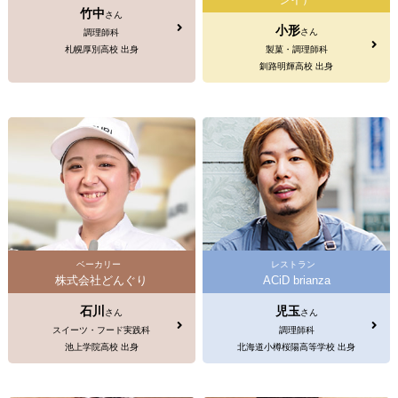
竹中
さん
小形
さん
調理師科
札幌厚別高校 出身
製菓・調理師科
釧路明輝高校 出身
ベーカリー
レストラン
株式会社どんぐり
ACiD brianza
石川
児玉
さん
さん
スイーツ・フード実践科
調理師科
池上学院高校 出身
北海道小樽桜陽高等学校 出身