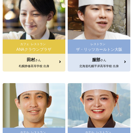
カフェ
レストラン
レストラン
ANAクラウンプラザ
ザ・リッツカールトン大阪
田村
服部
さん
さん
札幌静修高等学校 出身
北海道札幌平岸高等学校 出身
ホテル
レストラン
ホテル
レストラン