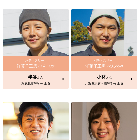
パティスリー
パティスリー
洋菓子工房 べんべや
洋菓子工房 べんべや
半谷
小林
さん
さん
恵庭北高等学校 出身
北海道恵庭南高等学校 出身