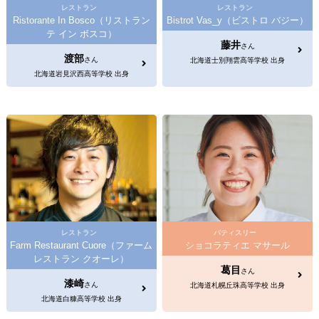
レストラン
レストラン
Ristorante In Bosco（リストラン
Bistrot Vas_y（ビストロ バジー）
テ イン ボスコ）
藤井
さん
渡部
さん
北海道士別翔雲高等学校 出身
北海道岩見沢西高等学校 出身
レストラン
パティスリー
Farm Restaurant Cuore（ファーム
ショコラティエ マサール
レストラン クオーレ）
葛目
さん
漆崎
さん
北海道札幌丘珠高等学校 出身
北海道白糠高等学校 出身