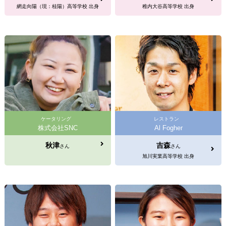
網走向陽（現：桂陽）高等学校 出身
稚内大谷高等学校 出身
ケータリング
レストラン
株式会社SNC
Al Fogher
秋津
吉森
さん
さん
旭川実業高等学校 出身