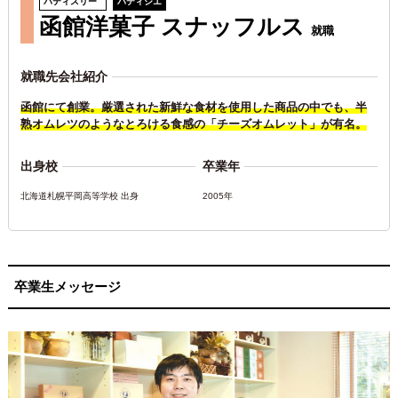
パティスリー
パティシエ
函館洋菓子 スナッフルス
就職
就職先会社紹介
函館にて創業。厳選された新鮮な食材を使用した商品の中でも、半
熟オムレツのようなとろける食感の「チーズオムレット」が有名。
出身校
卒業年
北海道札幌平岡高等学校 出身
2005年
卒業生メッセージ