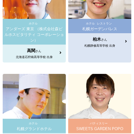
ホテル
ホテル
レストラン
アンダーズ 東京 （株式会社森ビ
札幌ガーデンパレス
ルホスピタリティ コーポレーショ
柏木
ン）
さん
札幌静修高等学校 出身
高関
さん
北海道石狩南高等学校 出身
ホテル
パティスリー
札幌グランドホテル
SWEETS GARDEN POPO