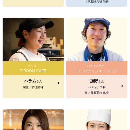
千歳北陽高校 出身
カフェ
パティスリー
T ROOM CAFE
ル・パティシエ・フルタ
ハラム
加野
さん
さん
製菓・調理師科
パティシエ科
静内農業高校 出身