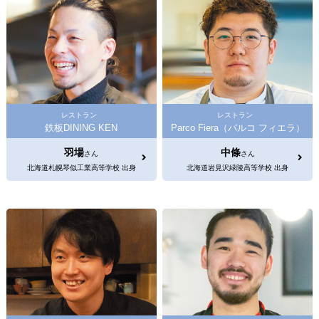
レストラン
レストラン
鉄板DINING KEN
Parco Fiera（パルコ フィエラ）
羽場
中條
さん
さん
北海道札幌琴似工業高等学校 出身
北海道岩見沢緑陵高等学校 出身