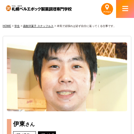
HOME
>
学生
>
函館洋菓子 スナッフルス
>
本気で頑張れば必ず自分に返ってくる仕事です。
伊東
さん