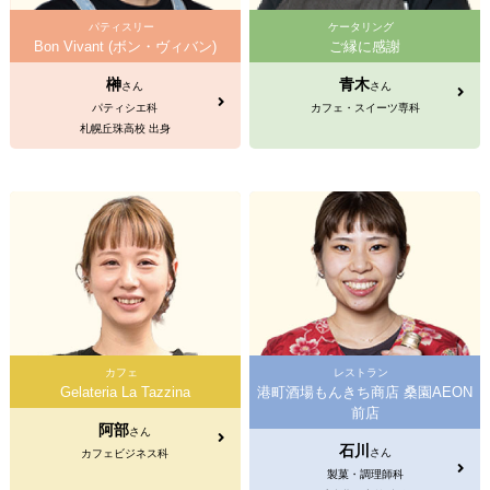
パティスリー
ケータリング
Bon Vivant (ボン・ヴィバン)
ご縁に感謝
榊
青木
さん
さん
パティシエ科
カフェ・スイーツ専科
札幌丘珠高校 出身
カフェ
レストラン
Gelateria La Tazzina
港町酒場もんきち商店 桑園AEON
前店
阿部
さん
石川
さん
カフェビジネス科
製菓・調理師科