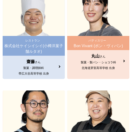
レストラン
パティスリー
株式会社ケイシイシイ(小樽洋菓子
Bon Vivant (ボン・ヴィバン)
舗ルタオ)
丸山
さん
齋藤
さん
製菓・製パン・ショコラ科
製菓・調理師科
北海道芽室高等学校 出身
帯広大谷高等学校 出身