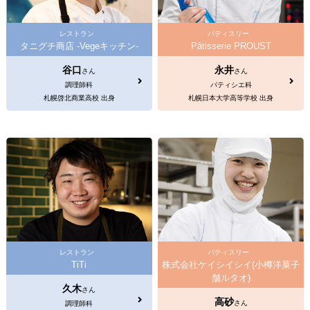
レストラン
パティスリー
タニグチ商店 -Vegeキッチン-
Pâtisserie PROUST
谷口
永井
さん
さん
調理師科
パティシエ科
札幌啓北商業高校 出身
札幌日本大学高等学校 出身
レストラン
パティスリー
TiTi
株式会社ケイシイシイ(小樽洋菓子
舗ルタオ)
久木
さん
高砂
さん
調理師科