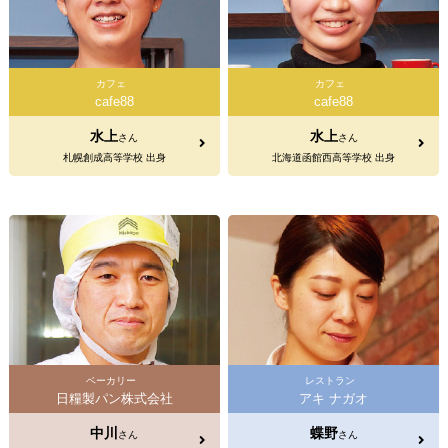
カフェ
カフェ
cafe88
cafe88
水上
水上
さん
さん
札幌創成高等学校 出身
北海道函館西高等学校 出身
ベーカリー
レストラン
日糧製パン株式会社
アキ ナガオ
中川
蝶野
さん
さん