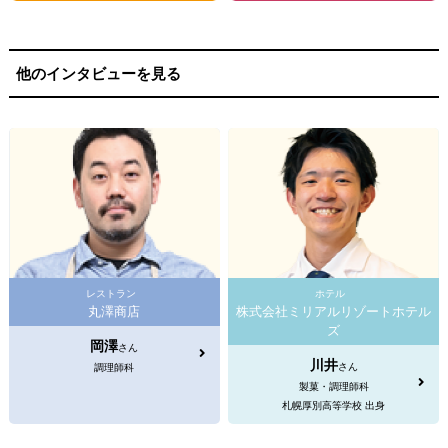
他のインタビューを見る
レストラン
ホテル
丸澤商店
株式会社ミリアルリゾートホテル
ズ
岡澤
さん
川井
さん
調理師科
製菓・調理師科
札幌厚別高等学校 出身