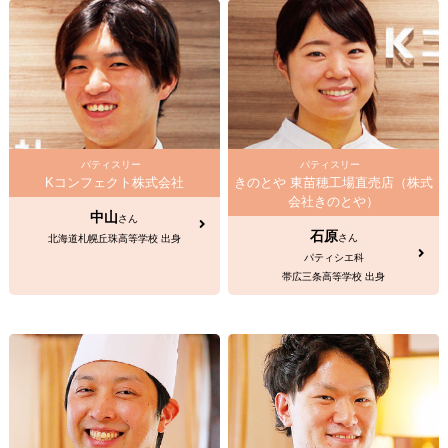
パティスリー
パティスリー
Kコンフェクト株式会社
きのとや 東苗穂工場直売店（株式
会社きのとや）
中山
さん
石原
さん
北海道札幌丘珠高等学校 出身
パティシエ科
帯広三条高等学校 出身