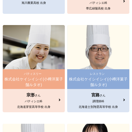
旭川農業高校 出身
パティシエ科
帯広緑陽高校 出身
パティスリー
レストラン
株式会社ケイシイシイ(小樽洋菓子
株式会社ケイシイシイ(小樽洋菓子
舗ルタオ)
舗ルタオ)
宗形
宮路
さん
さん
パティシエ科
調理師科
北海道芽室高等学校 出身
北海道士別翔雲高等学校 出身