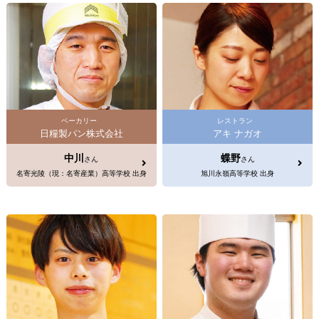
ベーカリー
レストラン
日糧製パン株式会社
アキ ナガオ
中川
蝶野
さん
さん
名寄光陵（現：名寄産業）高等学校 出身
旭川永嶺高等学校 出身