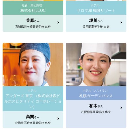
給食・集団調理
ホテル
株式会社LEOC
サロマ湖 鶴雅リゾート
菅原
堀川
さん
さん
宮城県岩ケ崎高等学校 出身
佐呂間高等学校 出身
ホテル
ホテル
レストラン
アンダーズ 東京 （株式会社森ビ
札幌ガーデンパレス
ルホスピタリティ コーポレーショ
柏木
ン）
さん
札幌静修高等学校 出身
高関
さん
北海道石狩南高等学校 出身