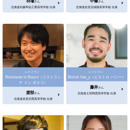
羽場
中條
さん
さん
北海道札幌琴似工業高等学校 出身
北海道岩見沢緑陵高等学校 出身
レストラン
レストラン
Ristorante In Bosco（リストラン
Bistrot Vas_y（ビストロ バジー）
テ イン ボスコ）
藤井
さん
渡部
さん
北海道士別翔雲高等学校 出身
北海道岩見沢西高等学校 出身