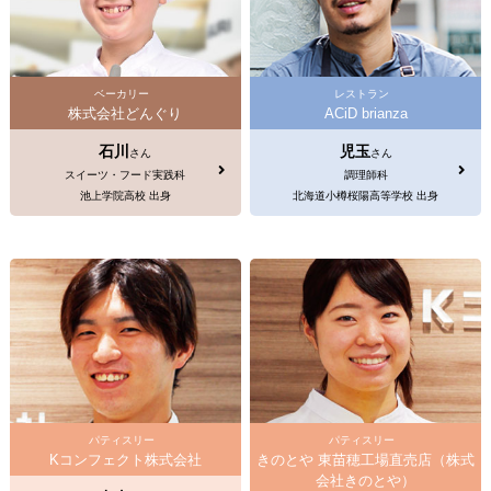
ベーカリー
レストラン
株式会社どんぐり
ACiD brianza
石川
児玉
さん
さん
スイーツ・フード実践科
調理師科
池上学院高校 出身
北海道小樽桜陽高等学校 出身
パティスリー
パティスリー
Kコンフェクト株式会社
きのとや 東苗穂工場直売店（株式
会社きのとや）