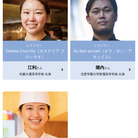
レストラン
レストラン
Osteria Crocchio（オステリア ク
Au bon accueil（オウ・ボン・ア
ロッキオ）
キュイユ）
江利
堀内
さん
さん
札幌大通高等学校 出身
北星学園大学附属高等学校 出身