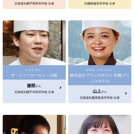
北海道札幌平岡高等学校 出身
札幌静修高等学校 出身
レストラン
ホテル
レストラン
ザ・リッツカールトン大阪
株式会社プリンスホテル 札幌プリ
ンスホテル
服部
さん
山上
さん
北海道札幌平岸高等学校 出身
北海道札幌英藍高等学校 出身