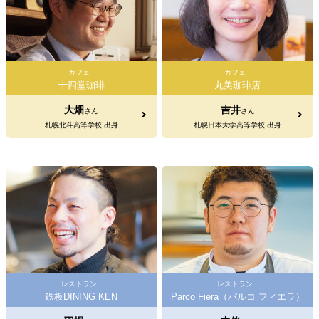
カフェ
カフェ
十四堂珈琲
丸美珈琲店
大畑
吉井
さん
さん
札幌北斗高等学校 出身
札幌日本大学高等学校 出身
レストラン
レストラン
鉄板DINING KEN
Parco Fiera（パルコ フィエラ）