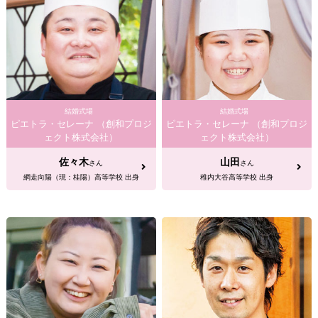
結婚式場
結婚式場
ピエトラ・セレーナ （創和プロジ
ピエトラ・セレーナ （創和プロジ
ェクト株式会社）
ェクト株式会社）
佐々木
山田
さん
さん
網走向陽（現：桂陽）高等学校 出身
稚内大谷高等学校 出身