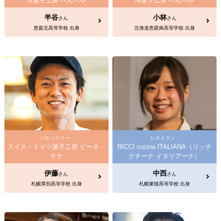
洋菓子工房 べんべや
洋菓子工房 べんべや
半谷
小林
さん
さん
恵庭北高等学校 出身
北海道恵庭南高等学校 出身
パティスリー
レストラン
スイス・ドイツ菓子工房 ビーネ・
RICCI cucina ITALIANA（リッチ
マヤ
クチーナ イタリアーナ）
伊藤
中西
さん
さん
札幌厚別高等学校 出身
札幌東陵高等学校 出身