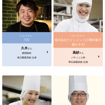
レストラン
パティスリー
TiTi
株式会社ケイシイシイ(小樽洋菓子
舗ルタオ)
久木
さん
高砂
さん
調理師科
旭川農業高校 出身
パティシエ科
帯広緑陽高校 出身