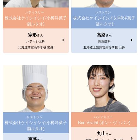
パティスリー
レストラン
株式会社ケイシイシイ(小樽洋菓子
株式会社ケイシイシイ(小樽洋菓子
舗ルタオ)
舗ルタオ)
宗形
宮路
さん
さん
パティシエ科
調理師科
北海道芽室高等学校 出身
北海道士別翔雲高等学校 出身
レストラン
パティスリー
株式会社ケイシイシイ(小樽洋菓子
Bon Vivant (ボン・ヴィバン)
舗ルタオ)
丸山
さん
齋藤
さん