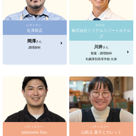
レストラン
ホテル
丸澤商店
株式会社ミリアルリゾートホテル
ズ
岡澤
さん
川井
さん
調理師科
製菓・調理師科
札幌厚別高等学校 出身
パティスリー
パティスリー
patisserie Suu.
山眠る 菓子とガレット