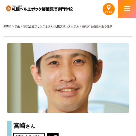
HOME
>
学生
>
株式会社プリンスホテル 札幌プリンスホテル
>
挑戦する価値がある仕事
宮崎
さん