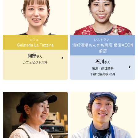
カフェ
レストラン
Gelateria La Tazzina
港町酒場もんきち商店 桑園AEON
前店
阿部
さん
石川
さん
カフェビジネス科
製菓・調理師科
千歳北陽高校 出身