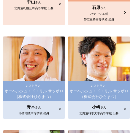
中山
さん
石原
さん
北海道札幌丘珠高等学校 出身
パティシエ科
帯広三条高等学校 出身
レストラン
レストラン
オーベルジュ・ド・リル サッポロ
オーベルジュ・ド・リル サッポロ
（株式会社ひらまつ）
（株式会社ひらまつ）
青木
小嶋
さん
さん
小樽潮陵高等学校 出身
北海道科学大学高等学校 出身