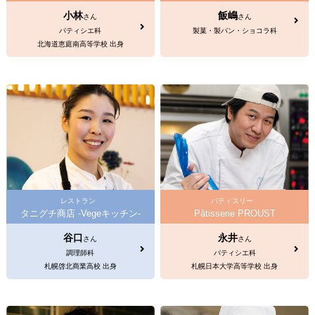
小林
飯嶋
さん
さん
パティシエ科
製菓・製パン・ショコラ科
北海道恵庭南高等学校 出身
レストラン
パティスリー
タニグチ商店 -Vegeキッチン-
Pâtisserie PROUST
谷口
永井
さん
さん
調理師科
パティシエ科
札幌啓北商業高校 出身
札幌日本大学高等学校 出身