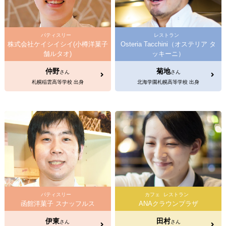
パティスリー
レストラン
株式会社ケイシイシイ(小樽洋菓子
Osteria Tacchini（オステリア タ
舗ルタオ)
ッキーニ）
仲野
菊地
さん
さん
札幌稲雲高等学校 出身
北海学園札幌高等学校 出身
パティスリー
カフェ
レストラン
函館洋菓子 スナッフルス
ANAクラウンプラザ
伊東
田村
さん
さん