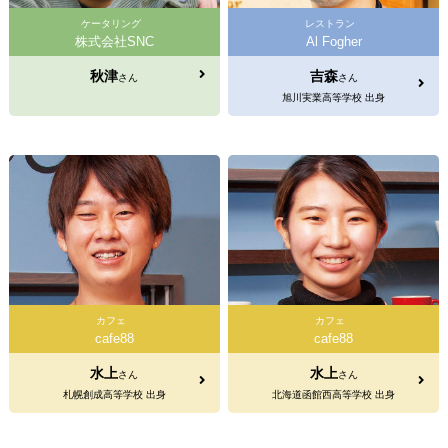
ケータリング
レストラン
株式会社SNC
Al Fogher
秋津
吉森
さん
さん
旭川実業高等学校 出身
カフェ
カフェ
cafe88
cafe88
水上
水上
さん
さん
札幌創成高等学校 出身
北海道函館西高等学校 出身