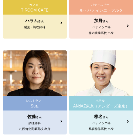
カフェ
パティスリー
T ROOM CAFE
ル・パティシエ・フルタ
ハラム
加野
さん
さん
製菓・調理師科
パティシエ科
静内農業高校 出身
レストラン
ホテル
Sua.
ANdAZ東京（アンダーズ東京）
佐藤
椎名
さん
さん
調理師科
パティシエ科
札幌啓北商業高校 出身
札幌静修高校 出身