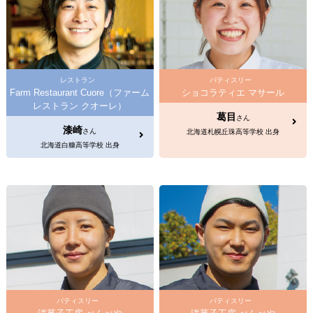
レストラン
パティスリー
Farm Restaurant Cuore（ファーム
ショコラティエ マサール
レストラン クオーレ）
葛目
さん
漆崎
さん
北海道札幌丘珠高等学校 出身
北海道白糠高等学校 出身
パティスリー
パティスリー