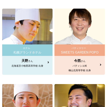
ホテル
パティスリー
札幌グランドホテル
SWEETS GARDEN POPO
天野
今西
さん
さん
北海道苫小牧西高等学校 出身
パティシエ科
檜山北高等学校 出身