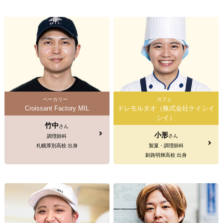
ベーカリー
カフェ
Croissant Factory MIL
ドレモルタオ（株式会社ケイシイ
シイ）
竹中
さん
小形
さん
調理師科
札幌厚別高校 出身
製菓・調理師科
釧路明輝高校 出身