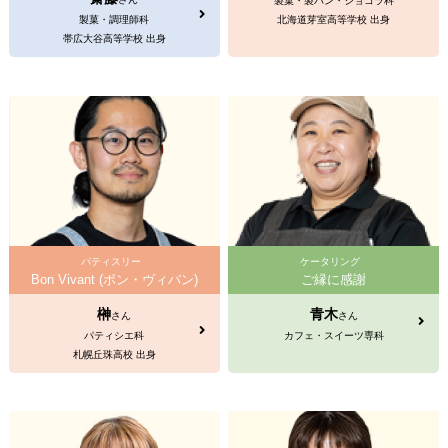
製菓・製パン・ショコラ科
製菓・調理師科
北海道芽室高等学校 出身
帯広大谷高等学校 出身
パティスリー
ケータリング
Bon Vivant (ボン・ヴィバン)
ご縁に感謝
榊
青木
さん
さん
パティシエ科
カフェ・スイーツ専科
札幌丘珠高校 出身